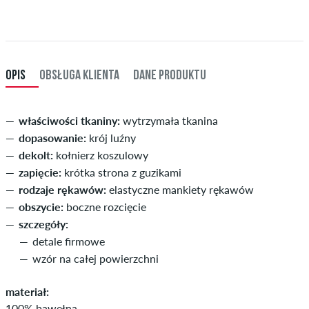
kredytowa lub PayPal. Dalsze informacje na temat
Wysyłka
&
Zapłata
.
XXL
56/58
114-120
101-107
114-120
XXXL
60
121-127
108-114
121-127
OPIS
OBSŁUGA KLIENTA
DANE PRODUKTU
właściwości tkaniny:
wytrzymała tkanina
dopasowanie:
krój luźny
dekolt:
kołnierz koszulowy
zapięcie:
krótka strona z guzikami
rodzaje rękawów:
elastyczne mankiety rękawów
obszycie:
boczne rozcięcie
szczegóły:
detale firmowe
wzór na całej powierzchni
materiał:
100% bawełna