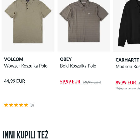
VOLCOM
OBEY
CARHARTT
Wowzer Koszulka Polo
Bold Koszulka Polo
Madison Kos
44,99 EUR
59,99 EUR
69,99 EUR
89,99 EUR
Najlepsza cena w ci
(8)
INNI KUPILI TEŻ