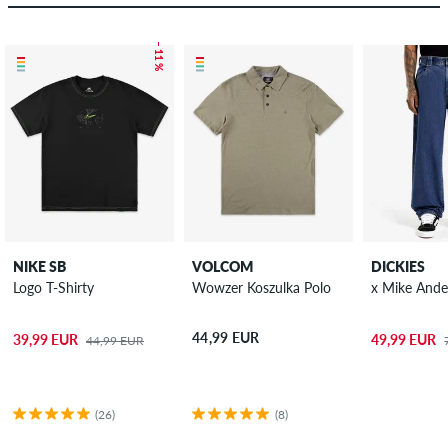
– 11 %
NIKE SB
VOLCOM
DICKIES
Logo T-Shirty
Wowzer Koszulka Polo
x Mike Ande
44,99 EUR
39,99 EUR
49,99 EUR
44,99 EUR
(26)
(8)