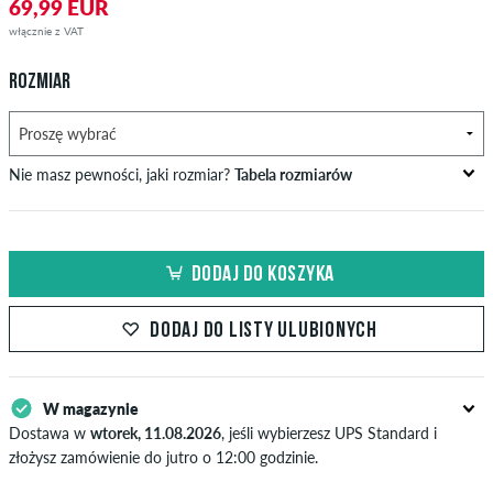
69,99 EUR
włącznie z VAT
ROZMIAR
Nie masz pewności, jaki rozmiar?
Tabela rozmiarów
obwód biustu
obwód talii
obwód bioder
US
EU
w cm
in cm
in cm
DODAJ DO KOSZYKA
XS
42
82-87
69-74
82-87
DODAJ DO LISTY ULUBIONYCH
S
44/46
88-93
75-80
88-93
M
48
94-99
81-86
94-99
W magazynie
L
50/52
100-106
87-93
100-106
Dostawa w
wtorek, 11.08.2026
, jeśli wybierzesz UPS Standard i
złożysz zamówienie do jutro o 12:00 godzinie.
XL
54
107-113
94-100
107-113
Dotyczy tylko płatności natychmiastowych, takich jak karta