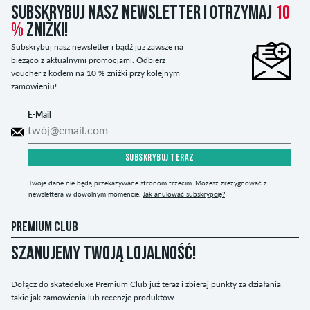
Subskrybuj nasz newsletter i otrzymaj
10
%
zniżki!
Subskrybuj nasz newsletter i bądź już zawsze na
bieżąco z aktualnymi promocjami. Odbierz
voucher z kodem na 10 % zniżki przy kolejnym
zamówieniu!
E-Mail
SUBSKRYBUJ TERAZ
Twoje dane nie będą przekazywane stronom trzecim. Możesz zrezygnować z
newslettera w dowolnym momencie.
Jak anulować subskrypcję?
PREMIUM CLUB
SZANUJEMY TWOJĄ LOJALNOŚĆ!
Dołącz do skatedeluxe Premium Club już teraz i zbieraj punkty za działania
takie jak zamówienia lub recenzje produktów.