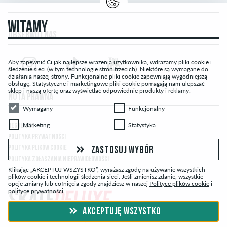
WITAMY
OBSERWUJ NAS...
Aby zapewnić Ci jak najlepsze wrażenia użytkownika, wdrażamy pliki cookie i
śledzenie sieci (w tym technologie stron trzecich). Niektóre są wymagane do
działania naszej strony. Funkcjonalne pliki cookie zapewniają wygodniejszą
obsługę. Statystyczne i marketingowe pliki cookie pomagają nam ulepszać
sklep i naszą ofertę oraz wyświetlać odpowiednie produkty i reklamy.
NOTA PRAWNA
Wymagany
Funkcjonalny
Wymagany
Funkcjonalny
Marketing
Statystyka
Marketing
Statystyka
REGULAMIN
POLITYKA PRYWATNOŚCI
POLITYKA PLIKÓW COOKIE
ZASTOSUJ WYBÓR
POLITYKA ZGŁASZANIA NIEPRAWIDŁOWOŚCI
Klikając „AKCEPTUJ WSZYSTKO”, wyrażasz zgodę na używanie wszystkich
plików cookie i technologii śledzenia sieci. Jeśli zmienisz zdanie, wszystkie
opcje zmiany lub cofnięcia zgody znajdziesz w naszej
Polityce plików cookie
i
polityce prywatności
.
AKCEPTUJĘ WSZYSTKO
© skatedeluxe.com Skateshop 2026