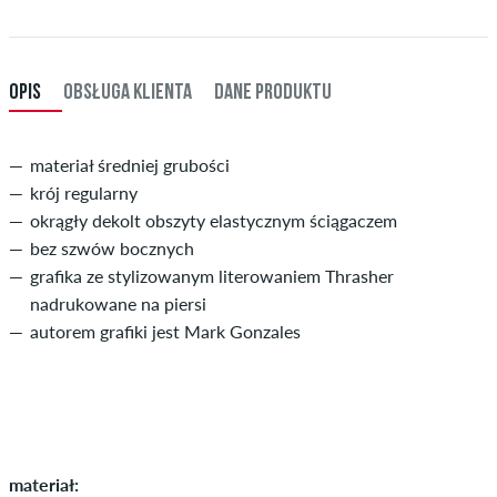
XXXL
60
121-127
108-114
121-127
OPIS
OBSŁUGA KLIENTA
DANE PRODUKTU
materiał średniej grubości
krój regularny
okrągły dekolt obszyty elastycznym ściągaczem
bez szwów bocznych
grafika ze stylizowanym literowaniem Thrasher
nadrukowane na piersi
autorem grafiki jest Mark Gonzales
materiał: