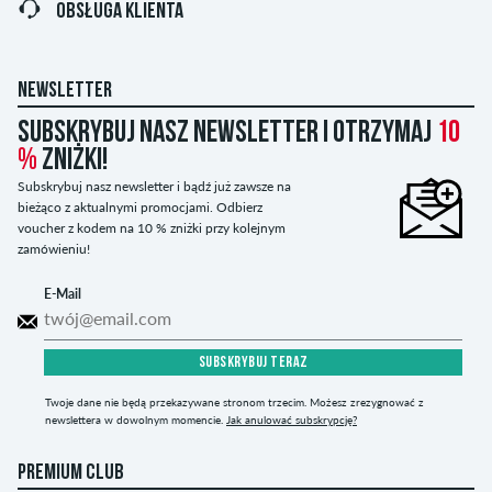
OBSŁUGA KLIENTA
NEWSLETTER
Subskrybuj nasz newsletter i otrzymaj
10
%
zniżki!
Subskrybuj nasz newsletter i bądź już zawsze na
bieżąco z aktualnymi promocjami. Odbierz
voucher z kodem na 10 % zniżki przy kolejnym
zamówieniu!
E-Mail
SUBSKRYBUJ TERAZ
Twoje dane nie będą przekazywane stronom trzecim. Możesz zrezygnować z
newslettera w dowolnym momencie.
Jak anulować subskrypcję?
PREMIUM CLUB