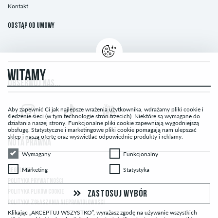
Kontakt
Odstąp od umowy
WITAMY
OBSERWUJ NAS...
Aby zapewnić Ci jak najlepsze wrażenia użytkownika, wdrażamy pliki cookie i
śledzenie sieci (w tym technologie stron trzecich). Niektóre są wymagane do
działania naszej strony. Funkcjonalne pliki cookie zapewniają wygodniejszą
obsługę. Statystyczne i marketingowe pliki cookie pomagają nam ulepszać
sklep i naszą ofertę oraz wyświetlać odpowiednie produkty i reklamy.
NOTA PRAWNA
Wymagany
Funkcjonalny
Wymagany
Funkcjonalny
Marketing
Statystyka
Marketing
Statystyka
REGULAMIN
POLITYKA PRYWATNOŚCI
POLITYKA PLIKÓW COOKIE
ZASTOSUJ WYBÓR
POLITYKA ZGŁASZANIA NIEPRAWIDŁOWOŚCI
Klikając „AKCEPTUJ WSZYSTKO”, wyrażasz zgodę na używanie wszystkich