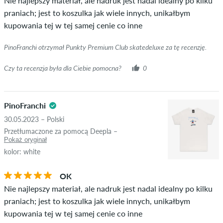
Nie najlepszy materiał, ale nadruk jest nadal idealny po kilku
realnych zamówień. W przypadku recenzji bez zielonego
praniach; jest to koszulka jak wiele innych, unikałbym
znacznika nie możemy zagwarantować, że dana osoba
kupowania tej w tej samej cenie co inne
rzeczywiście posiada lub posiadała dany przedmiot.
PinoFranchi otrzymał Punkty Premium Club skatedeluxe za tę recenzję.
Czy ta recenzja była dla Ciebie pomocna?
0
PinoFranchi
30.05.2023 – Polski
Przetłumaczone za pomocą Deepla –
Pokaż oryginał
kolor: white
OK
Nie najlepszy materiał, ale nadruk jest nadal idealny po kilku
praniach; jest to koszulka jak wiele innych, unikałbym
kupowania tej w tej samej cenie co inne