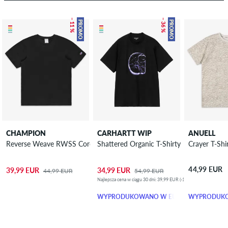
– 11 %
– 36 %
PROMO
PROMO
CHAMPION
CARHARTT WIP
ANUELL
Reverse Weave RWSS Core T-Shirty
Shattered Organic T-Shirty
Crayer T-Shi
44,99 EUR
39,99 EUR
34,99 EUR
44,99 EUR
54,99 EUR
Najlepsza cena w ciągu 30 dni: 39,99 EUR (-13%)
WYPRODUKOWANO W EUROPIE
WYPRODUKO