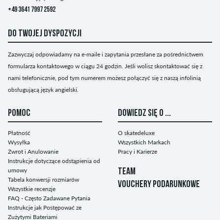
+49 3641 7997 2592
DO TWOJEJ DYSPOZYCJI
Zazwyczaj odpowiadamy na e-maile i zapytania przesłane za pośrednictwem
formularza kontaktowego w ciągu 24 godzin. Jeśli wolisz skontaktować się z
nami telefonicznie, pod tym numerem możesz połączyć się z naszą infolinią
obsługującą język angielski.
POMOC
DOWIEDZ SIĘ O ...
Płatność
O skatedeluxe
Wysyłka
Wszystkich Markach
Zwrot i Anulowanie
Pracy i Karierze
Instrukcje dotyczące odstąpienia od
umowy
TEAM
Tabela konwersji rozmiarów
VOUCHERY PODARUNKOWE
Wszystkie recenzje
FAQ - Często Zadawane Pytania
Instrukcje jak Postępować ze
Zużytymi Bateriami