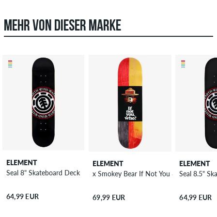
MEHR VON DIESER MARKE
ELEMENT
ELEMENT
ELEMENT
Seal 8" Skateboard Deck
x Smokey Bear If Not You 8.5" Skateboa
Seal 8.5" S
64,99 EUR
69,99 EUR
64,99 EUR