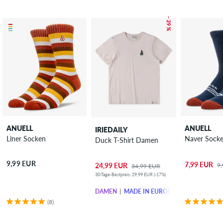
– 29 %
ANUELL
ANUELL
IRIEDAILY
Liner Socken
Naver Sock
Duck T-Shirt Damen
9,99 EUR
7,99 EUR
9
24,99 EUR
34,99 EUR
30-Tage-Bestpreis: 29,99 EUR (-17%)
DAMEN
MADE IN EUROPE
(8)