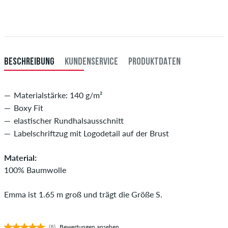
Gilt nur für Sofortzahlungsweisen wie Kreditkarte oder PayPal.
Weitere Infos zu
Versand
&
Zahlung
.
XXL
46/48
106-112
91-97
114-120
BESCHREIBUNG
KUNDENSERVICE
PRODUKTDATEN
Materialstärke: 140 g/m²
Boxy Fit
elastischer Rundhalsausschnitt
Labelschriftzug mit Logodetail auf der Brust
Material:
100% Baumwolle
Emma ist 1.65 m groß und trägt die Größe S.
(8)
Bewertungen ansehen