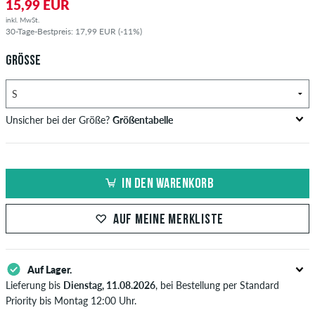
15,99 EUR
inkl. MwSt.
30-Tage-Bestpreis: 17,99 EUR (-11%)
GRÖSSE
Unsicher bei der Größe?
Größentabelle
Brustumfang
Taillenweite
Hüftumfang
US
EU
in cm
in cm
in cm
IN DEN WARENKORB
XS
32
76-82
61-67
84-90
AUF MEINE MERKLISTE
S
34/36
82-88
67-73
90-96
M
38
88-94
73-79
96-102
Auf Lager.
L
40/42
94-100
79-85
102-108
Lieferung bis
Dienstag, 11.08.2026
, bei Bestellung per Standard
Priority bis Montag 12:00 Uhr.
XL
44
100-106
85-91
108-114