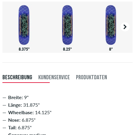
8.375"
8.25"
8"
BESCHREIBUNG
KUNDENSERVICE
PRODUKTDATEN
Breite:
9"
Länge:
31.875"
Wheelbase:
14.125"
Nose:
6.875"
Tail:
6.875"
Concave:
medium