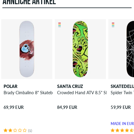
ÄHNLICHE ARTIKEL
POLAR
SANTA CRUZ
SKATEDEL
Brady Cimbalino 8" Skateboard Deck
Crowded Hand ATV 8.5" Skateboard Dec
Spider Twin 
69,99 EUR
84,99 EUR
59,99 EUR
MADE IN EU
(1)