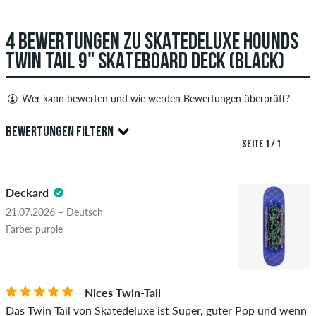
4 BEWERTUNGEN ZU SKATEDELUXE HOUNDS
TWIN TAIL 9" SKATEBOARD DECK (BLACK)
Wer kann bewerten und wie werden Bewertungen überprüft?
Nur Personen mit einem skatedeluxe Kundenkonto können
BEWERTUNGEN FILTERN
Bewertungen abgeben. Diese werden erst nach unserer
SEITE 1 / 1
Überprüfung veröffentlicht. Wir veröffentlichen sowohl
5.0
positive als auch negative Bewertungen. Bewertungen mit
Deckard
beleidigenden oder obszönen Inhalten sowie Bewertungen,
die geltendes Recht oder Urheberrechte verletzen oder Spam
21.07.2026 – Deutsch
und Fremdwerbung enthalten, werden nicht veröffentlicht.
Farbe: purple
Die Sternebewertung des Artikels ist der Durchschnitt aller
STERNE
SORTIERUNG
Bewertungen.
Nices Twin-Tail
Ob die Bewertung von einer Person stammt, die diesen
Das Twin Tail von Skatedeluxe ist Super, guter Pop und wenn
Artikel wirklich gekauft hat, erkennst du am grünen Haken