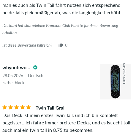
man es auch als Twin Tail fährt nutzen sich entsprechend
neben dem Namen mit dem Zusatz "Verifizierter Kauf". Bei
beide Tails gleichmäßiger ab, was die langlebigkeit erhöht.
diesen Personen wurde der Kauf anhand ihrer Bestellungen
überprüft. Bei Bewertungen ohne grünen Haken, können wir
Deckard hat skatedeluxe Premium Club Punkte für diese Bewertung
leider nicht garantieren, dass die Personen den Artikel
erhalten.
wirklich besitzen oder besessen haben.
Ist diese Bewertung hilfreich?
0
AUSVERKAUFT
whynottwotails
28.05.2026 – Deutsch
Farbe: black
Twin Tail Grail
Das Deck ist mein erstes Twin Tail, und ich bin komplett
begeistert. Ich fahre immer breitere Decks, und es ist echt toll
auch mal ein twin tail in 8.75 zu bekommen.