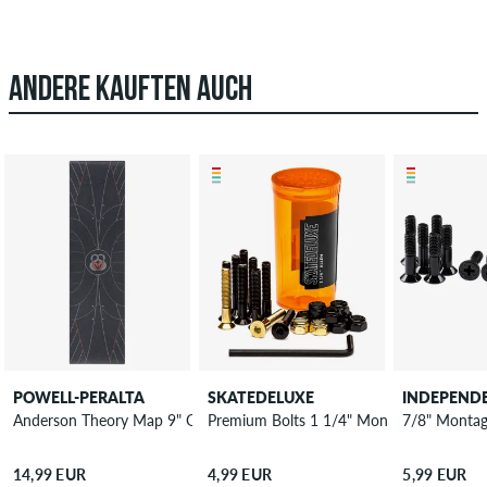
ANDERE KAUFTEN AUCH
POWELL-PERALTA
SKATEDELUXE
INDEPEND
Anderson Theory Map 9" Griptape
Premium Bolts 1 1/4" Montageset Innens
7/8" Montage
14,99 EUR
4,99 EUR
5,99 EUR