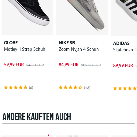
GLOBE
NIKE SB
ADIDAS
Motley II Strap Schuh
Zoom Nyjah 4 Schuh
Skateboardi
59,99 EUR
84,99 EUR
94,90 EUR
109,90 EUR
89,99 EUR
(6)
(13)
ANDERE KAUFTEN AUCH