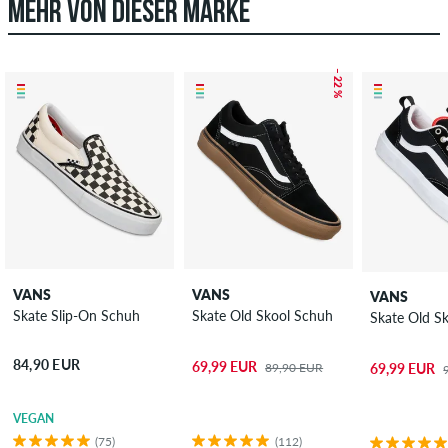
MEHR VON DIESER MARKE
– 22 %
VANS
VANS
VANS
Skate Slip-On Schuh
Skate Old Skool Schuh
Skate Old S
84,90 EUR
69,99 EUR
89,90 EUR
69,99 EUR
VEGAN
(75)
(112)