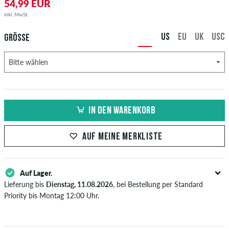
54,99 EUR
inkl. MwSt.
US
EU
UK
USC
GRÖSSE
IN DEN WARENKORB
AUF MEINE MERKLISTE
Auf Lager.
Lieferung bis
Dienstag, 11.08.2026
, bei Bestellung per Standard
Priority bis Montag 12:00 Uhr.
Gilt nur für Sofortzahlungsweisen wie Kreditkarte oder PayPal.
Weitere Infos zu
Versand
&
Zahlung
.