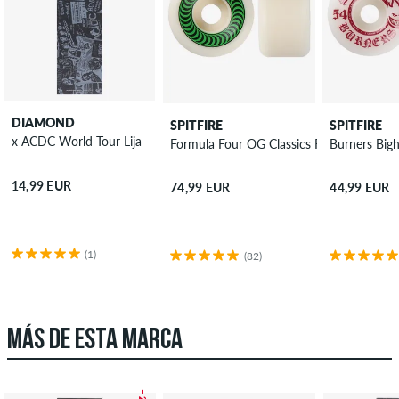
DIAMOND
SPITFIRE
SPITFIRE
x ACDC World Tour Lija
Formula Four OG Classics Ruedas 52 mm
Burners Big
14,99 EUR
74,99 EUR
44,99 EUR
(1)
(82)
MÁS DE ESTA MARCA