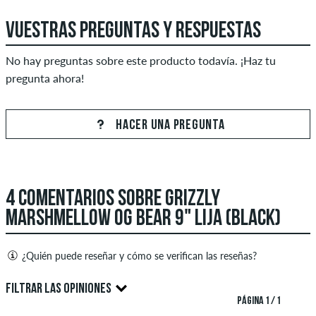
VUESTRAS PREGUNTAS Y RESPUESTAS
No hay preguntas sobre este producto todavía. ¡Haz tu
pregunta ahora!
HACER UNA PREGUNTA
4 COMENTARIOS SOBRE GRIZZLY
MARSHMELLOW OG BEAR 9" LIJA (BLACK)
¿Quién puede reseñar y cómo se verifican las reseñas?
Solo las personas con una cuenta de cliente de skatedeluxe
FILTRAR LAS OPINIONES
pueden crear reseñas. Estas se publicarán después de nuestra
PÁGINA 1 / 1
verificación. También es posible crear reseñas escritas. Estas