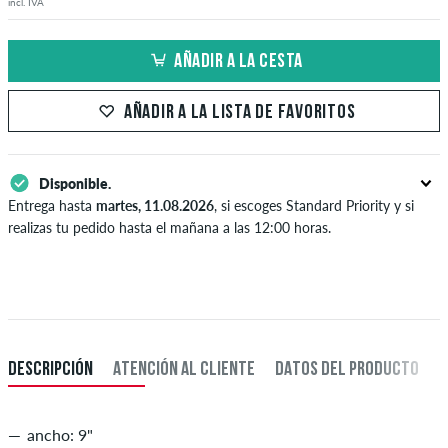
incl. IVA
AÑADIR A LA CESTA
AÑADIR A LA LISTA DE FAVORITOS
Disponible.
Entrega hasta
martes, 11.08.2026
, si escoges Standard Priority y si
realizas tu pedido hasta el mañana a las 12:00 horas.
Sólo aplicable para formas de pago instantáneas como tarjeta de
crédito y PayPal. Más información sobre
Envío
y
Pago
.
DESCRIPCIÓN
ATENCIÓN AL CLIENTE
DATOS DEL PRODUCTO
ancho: 9"