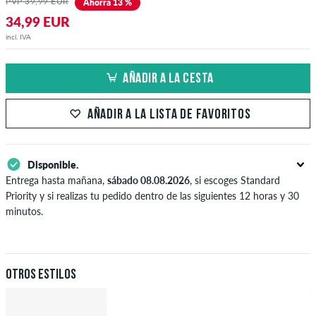
PVP 39,99 EUR
Ahorra 13 %
34,99 EUR
incl. IVA
AÑADIR A LA CESTA
AÑADIR A LA LISTA DE FAVORITOS
Disponible.
Entrega hasta mañana,
sábado 08.08.2026
, si escoges Standard
Priority y si realizas tu pedido dentro de las siguientes 12 horas y 30
minutos.
Sólo aplicable para formas de pago instantáneas como tarjeta de
crédito y PayPal. Más información sobre
Envío
y
Pago
.
Otros estilos