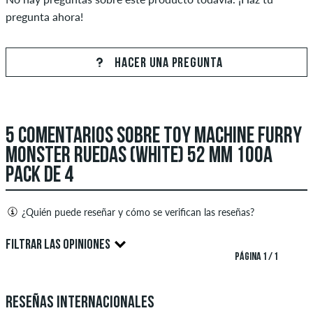
pregunta ahora!
HACER UNA PREGUNTA
5 COMENTARIOS SOBRE TOY MACHINE FURRY
MONSTER RUEDAS (WHITE) 52 MM 100A
PACK DE 4
¿Quién puede reseñar y cómo se verifican las reseñas?
Solo las personas con una cuenta de cliente de skatedeluxe
FILTRAR LAS OPINIONES
pueden crear reseñas. Estas se publicarán después de nuestra
PÁGINA 1 / 1
verificación. También es posible crear reseñas escritas. Estas
5.0
serán publicadas después de nuestra revisión. Publicamos
Reseñas internacionales
críticas tanto positivas como negativas. No se publicarán las