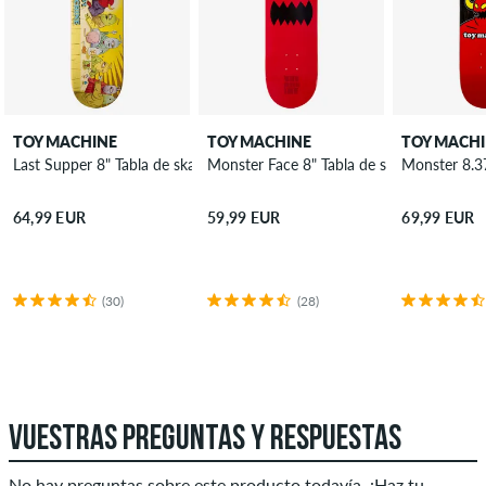
TOY MACHINE
TOY MACHINE
TOY MACH
Last Supper 8" Tabla de skate
Monster Face 8" Tabla de skate
Monster 8.37
64,99 EUR
59,99 EUR
69,99 EUR
(30)
(28)
VUESTRAS PREGUNTAS Y RESPUESTAS
No hay preguntas sobre este producto todavía. ¡Haz tu