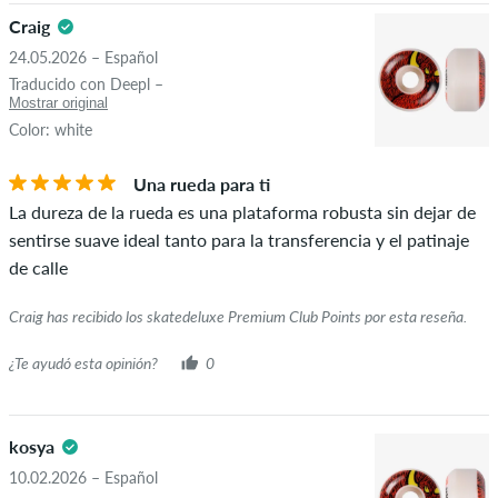
reseñas con contenido insultante u obsceno y las reseñas que
Craig
violen la ley aplicable o los derechos de autor, así como que
24.05.2026 – Español
contengan spam y publicidad de terceros. La clasificación por
ESTRELLAS
ORDENAR
Traducido con Deepl –
estrellas de un artículo muestra el promedio de todas las
Mostrar original
clasificaciones.
Color: white
Si la reseña es de una persona que realmente compró ese
Una rueda para ti
artículo, puedes saberlo por la marca de verificación verde
La dureza de la rueda es una plataforma robusta sin dejar de
junto al nombre con las palabras "compra verificada". Para
sentirse suave ideal tanto para la transferencia y el patinaje
estas personas, la compra se verificó en función de sus
de calle
pedidos. Para las reseñas sin una marca de verificación verde,
no podemos garantizar que la persona realmente sea
Craig has recibido los skatedeluxe Premium Club Points por esta reseña.
propietaria o haya sido propietaria del artículo.
¿Te ayudó esta opinión?
0
kosya
10.02.2026 – Español