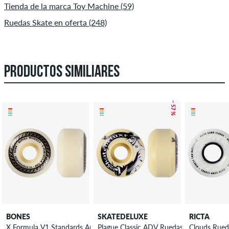
Tienda de la marca Toy Machine (59)
Ruedas Skate en oferta (248)
PRODUCTOS SIMILIARES
– 57 %
BONES
SKATEDELUXE
RICTA
X Formula V1 Standards Annuals Ruedas 52 mm 99A Pack de 4
Plague Classic ADV Ruedas 52 mm 100A 
Clouds Rued