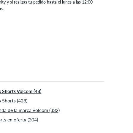
rity y si realizas tu pedido hasta el lunes a las 12:00
34
86
s.
o aplicable para formas de pago instantáneas como
L
36-38
91-96,5
jeta de crédito y PayPal. Más información sobre
Envío
y
o
.
XL
40
101,5
argo en pulgadas (L)
Largo interior en cm
9
73,5
0
76
1
78,5
2
81
 Shorts Volcom (48)
3
83,5
 Shorts (428)
nda de la marca Volcom (332)
4
86
rts en oferta (304)