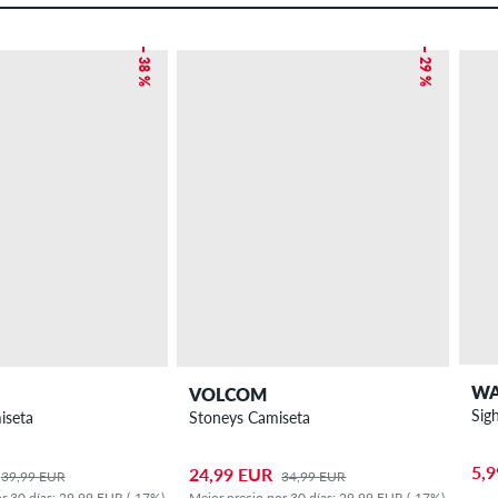
– 38 %
– 29 %
WA
VOLCOM
Sig
iseta
Stoneys Camiseta
5,
24,99 EUR
39,99 EUR
34,99 EUR
r 30 días: 29,99 EUR (-17%)
Mejor precio por 30 días: 29,99 EUR (-17%)