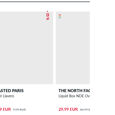
– 25 %
– 19 %
STED PARIS
THE NORTH FACE
ht Llavero
Liquid Box NDE Oversize Camiseta
99 EUR
29,99 EUR
7,99 EUR
36,99 EUR