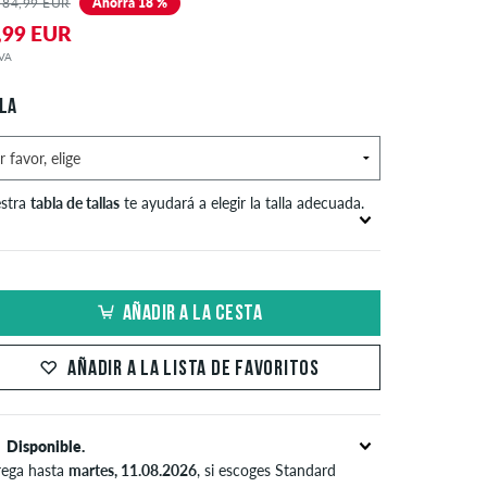
 84,99 EUR
Ahorra 18 %
,99 EUR
IVA
LA
stra
tabla de tallas
te ayudará a elegir la talla adecuada.
Medida en pulgadas
Medida de la cintura en
S
(W)
cm
AÑADIR A LA CESTA
XS
26-27
66-69
AÑADIR A LA LISTA DE FAVORITOS
S
28-29
71-73,5
30-31
76-78,5
Disponible.
M
32-33
81-83,5
rega hasta
martes, 11.08.2026
, si escoges Standard