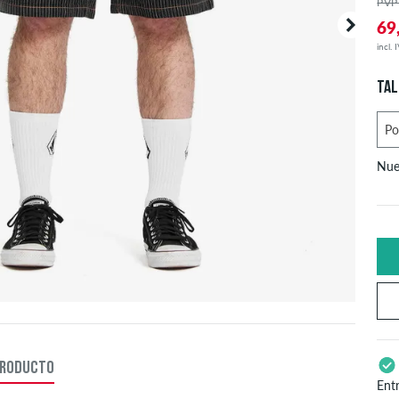
PVP
69
incl. 
TAL
Nue
U
X
X
S
PRODUCTO
Ent