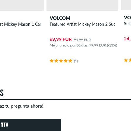
VO
VOLCOM
Sol
ist Mickey Mason 1 Camiseta
Featured Artist Mickey Mason 2 Sudadera
24
69,99 EUR
94,99 EUR
Mejor precio por 30 días: 79,99 EUR (-13%)
(1)
AS
az tu pregunta ahora!
UNTA