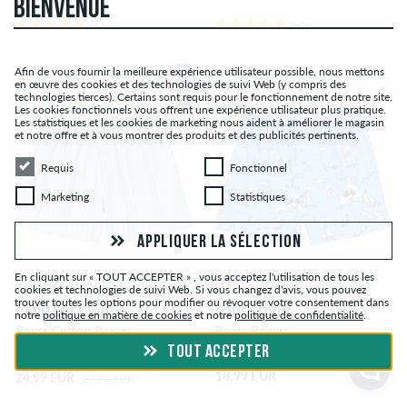
BIENVENUE
(11)
(60)
– 17 %
Afin de vous fournir la meilleure expérience utilisateur possible, nous mettons
PROMO
en œuvre des cookies et des technologies de suivi Web (y compris des
technologies tierces). Certains sont requis pour le fonctionnement de notre site.
Les cookies fonctionnels vous offrent une expérience utilisateur plus pratique.
Les statistiques et les cookies de marketing nous aident à améliorer le magasin
et notre offre et à vous montrer des produits et des publicités pertinents.
Requis
Fonctionnel
Requis
Fonctionnel
Marketing
Statistiques
Marketing
Statistiques
APPLIQUER LA SÉLECTION
En cliquant sur « TOUT ACCEPTER » , vous acceptez l'utilisation de tous les
cookies et technologies de suivi Web. Si vous changez d'avis, vous pouvez
trouver toutes les options pour modifier ou révoquer votre consentement dans
CARHARTT WIP
LOUSY LIVIN
notre
politique en matière de cookies
et notre
politique de confidentialité
.
Boxer Cotton Boxers
Boats Boxers
TOUT ACCEPTER
18,99 EUR
24,99 EUR
29,99 EUR