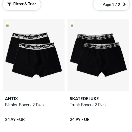
Echarpes
Filtrer & Trier
Page 1 / 2
Lacets
Lunettes
de
soleil
Magazines
/
Livres
Portefeuilles
Sacs
Sacs
à
dos
ANTIX
SKATEDELUXE
Sandales
Bicolor Boxers 2 Pack
Trunk Boxers 2 Pack
Semelles
...et
24,99 EUR
24,99 EUR
plus
Idées