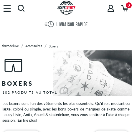
Marques
0
Skateboards
Chaussures
LIVRAISON RAPIDE
Vêtements
Accessoires
Bijoux
skatedeluxe
Accessoires
Boxers
Bonnets
Cache-
cous
Casquettes
/
BOXERS
Chapeaux
Ceintures
102 PRODUITS AU TOTAL
Chaussettes
Les boxers sont l'un des vêtements les plus essentiels. Qu'il soit moulant ou
Chèques
large, coloré ou simple, avec les bons boxers de marques de skate comme
cadeau
Lousy Livin, Anitx, Anuell & skatedeluxe, vous vous sentirez à l'aise à chaque
session.
[En lire plus]
Gants
&