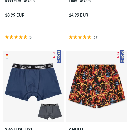
Icecream Boxers
Plain Boxers
18,99 EUR
14,99 EUR
(6)
(59)
– 20 %
– 29 %
PROMO
PROMO
SKATEDELUXE
ANUELL