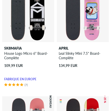
TOUS LES CONSEILS POUR DES PLANCHES
COMPLÈTES
SKATEBOARDS POUR ENFANTS
CONFIGURATEUR DE SKATEBOARD
SK8MAFIA
APRIL
House Logo Micro 6" Board-
Leal Slinky Mini 7.5" Board-
Complète
Complète
109,99 EUR
134,99 EUR
FABRIQUÉ EN EUROPE
(7)
NOUVEAU
– 25 %