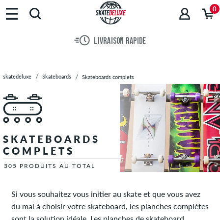
Marques
0
Skateboards
Planches
LIVRAISON RAPIDE
30 JOU
de
Skate
Trucks
skatedeluxe
Skateboards
Skateboards complets
de
Skate
Roues
de
Skate
SKATEBOARDS
Roulements
COMPLETS
de
Skate
305 PRODUITS AU TOTAL
Visserie
Grip
Si vous souhaitez vous initier au skate et que vous avez
Skate
du mal à choisir votre skateboard, les planches complètes
Cruiser
sont la solution idéale. Les planches de skateboard