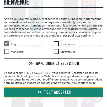
BIENVENUE
Afin de vous fournir la meilleure expérience utilisateur possible, nous mettons
en œuvre des cookies et des technologies de suivi Web (y compris des
technologies tierces). Certains sont requis pour le fonctionnement de notre site.
Les cookies fonctionnels vous offrent une expérience utilisateur plus pratique.
Les statistiques et les cookies de marketing nous aident à améliorer le magasin
et notre offre et à vous montrer des produits et des publicités pertinents.
MOB
FLIP
Requis
Fonctionnel
Requis
Fonctionnel
Bee 8.25" Board-Complète
Team HKD 8" Board-Complète
Marketing
Statistiques
Marketing
Statistiques
109,99 EUR
114,99 EUR
APPLIQUER LA SÉLECTION
En cliquant sur « TOUT ACCEPTER » , vous acceptez l'utilisation de tous les
cookies et technologies de suivi Web. Si vous changez d'avis, vous pouvez
(5)
(34)
trouver toutes les options pour modifier ou révoquer votre consentement dans
notre
politique en matière de cookies
et notre
politique de confidentialité
.
– 11 %
TOUT ACCEPTER