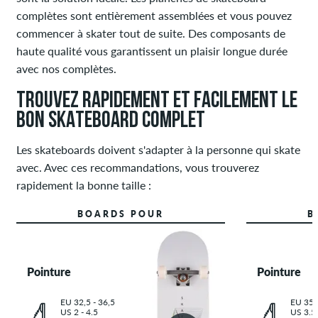
Skateboards
complètes sont entièrement assemblées et vous pouvez
Longboards
commencer à skater tout de suite. Des composants de
Accessoires
haute qualité vous garantissent un plaisir longue durée
Protection
avec nos complètes.
...Guides,
TROUVEZ RAPIDEMENT ET FACILEMENT LE
connaissances
et
BON SKATEBOARD COMPLET
plus
Les skateboards doivent s'adapter à la personne qui skate
Chaussures
avec. Avec ces recommandations, vous trouverez
Vêtements
rapidement la bonne taille :
Accessoires
BOARDS POUR
B
Nouveau
Sale
Pointure
Pointure
EU 32,5 - 36,5
EU 35 
US 2 - 4.5
US 3.5 