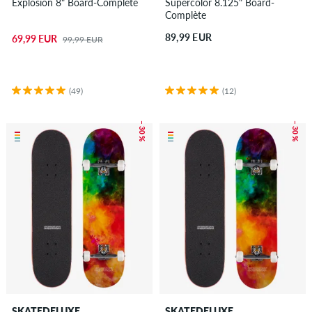
Explosion 8" Board-Complète
Supercolor 8.125" Board-
Complète
89,99 EUR
69,99 EUR
99,99 EUR
(49)
(12)
– 30 %
– 30 %
SKATEDELUXE
SKATEDELUXE