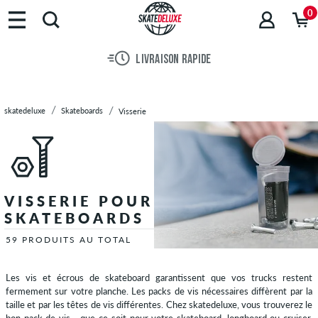
Marques
0
Skateboards
Planches
LIVRAISON RAPIDE
de
Skate
Trucks
skatedeluxe
Skateboards
Visserie
de
Skate
Roues
de
Skate
VISSERIE POUR
Roulements
SKATEBOARDS
de
Skate
59 PRODUITS AU TOTAL
Grip
Skate
Les vis et écrous de skateboard garantissent que vos trucks restent
fermement sur votre planche. Les packs de vis nécessaires diffèrent par la
Skateboards
taille et par les têtes de vis différentes. Chez skatedeluxe, vous trouverez le
complets