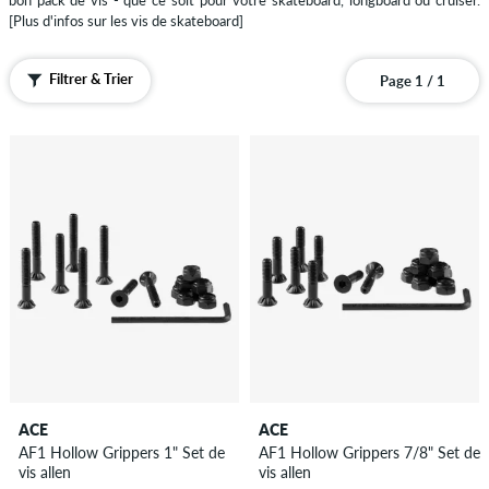
bon pack de vis - que ce soit pour votre skateboard, longboard ou cruiser.
Cruiser
[Plus d'infos sur les vis de skateboard]
Skateboards
Longboards
Filtrer & Trier
Page 1 / 1
Accessoires
Protection
...Guides,
connaissances
et
plus
Chaussures
Vêtements
Accessoires
Nouveau
Sale
ACE
ACE
AF1 Hollow Grippers 1" Set de
AF1 Hollow Grippers 7/8" Set de
vis allen
vis allen