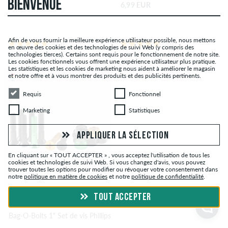
BIENVENUE
5,99 EUR
6,99 EUR
Afin de vous fournir la meilleure expérience utilisateur possible, nous mettons
(414)
(201)
en œuvre des cookies et des technologies de suivi Web (y compris des
technologies tierces). Certains sont requis pour le fonctionnement de notre site.
Les cookies fonctionnels vous offrent une expérience utilisateur plus pratique.
Les statistiques et les cookies de marketing nous aident à améliorer le magasin
et notre offre et à vous montrer des produits et des publicités pertinents.
Requis
Fonctionnel
Requis
Fonctionnel
Marketing
Statistiques
Marketing
Statistiques
APPLIQUER LA SÉLECTION
En cliquant sur « TOUT ACCEPTER » , vous acceptez l'utilisation de tous les
cookies et technologies de suivi Web. Si vous changez d'avis, vous pouvez
trouver toutes les options pour modifier ou révoquer votre consentement dans
notre
politique en matière de cookies
et notre
politique de confidentialité
.
TOUT ACCEPTER
SHAKE JUNT
Bag-O-Bolts 1" Set de vis Phillips