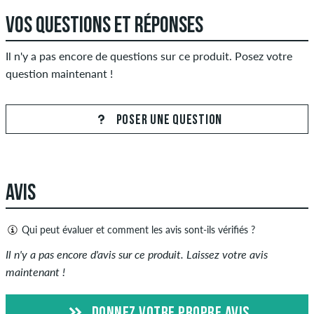
VOS QUESTIONS ET RÉPONSES
Il n'y a pas encore de questions sur ce produit. Posez votre
question maintenant !
POSER UNE QUESTION
AVIS
Qui peut évaluer et comment les avis sont-ils vérifiés ?
Seules les personnes ayant un compte client skatedeluxe
Il n'y a pas encore d'avis sur ce produit. Laissez votre avis
peuvent créer des avis. Ceux-ci seront publiés après notre
maintenant !
examen. Nous publions des critiques positives et négatives.
Les avis avec un contenu insultant ou obscène et les avis qui
DONNEZ VOTRE PROPRE AVIS