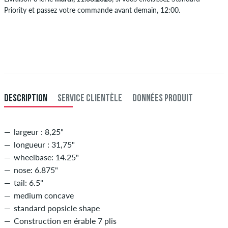
Priority et passez votre commande avant demain, 12:00.
S'applique seulement pour des méthodes de paiement instantané
comme une carte de crédit ou PayPal. Plus d'info sur
Expédition
&
Paiement
.
DESCRIPTION
SERVICE CLIENTÈLE
DONNÉES PRODUIT
largeur : 8,25"
longueur : 31,75"
wheelbase: 14.25"
nose: 6.875"
tail: 6.5"
medium concave
standard popsicle shape
Construction en érable 7 plis