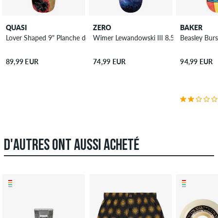
QUASI
ZERO
BAKER
Lover Shaped 9" Planche de skateboard
Wimer Lewandowski III 8.5" Planche de s
Beasley Burs
89,99 EUR
74,99 EUR
94,99 EUR
D'AUTRES ONT AUSSI ACHETÉ