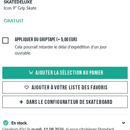
SKATEDELUXE
SKATEDELUXE
Icon 9" Grip Skate
l'application du
griptape
GRATUIT
5,00 EUR
Appliquer du griptape (+ 5,00 EUR)
Cela pourrait retarder le délai d'expédition d'un jour
ouvrable.
AJOUTER LA SÉLECTION AU PANIER
AJOUTER À VOTRE LISTE DES FAVORIS
DANS LE CONFIGURATEUR DE SKATEBOARD
En stock.
Livraison d’ici le
mardi, 11.08.2026
, si vous choisissez Standard