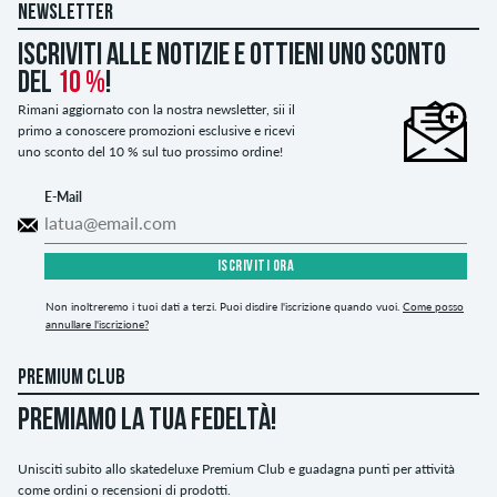
NEWSLETTER
Iscriviti alle notizie e ottieni uno sconto
del
10 %
!
Rimani aggiornato con la nostra newsletter, sii il
primo a conoscere promozioni esclusive e ricevi
uno sconto del 10 % sul tuo prossimo ordine!
E-Mail
ISCRIVITI ORA
Non inoltreremo i tuoi dati a terzi. Puoi disdire l'iscrizione quando vuoi.
Come posso
annullare l'iscrizione?
PREMIUM CLUB
PREMIAMO LA TUA FEDELTÀ!
Unisciti subito allo skatedeluxe Premium Club e guadagna punti per attività
come ordini o recensioni di prodotti.