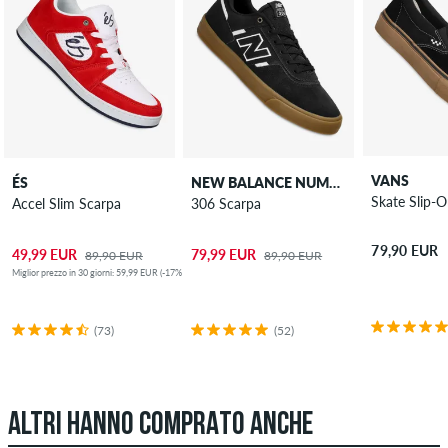
VANS
ÉS
NEW BALANCE NUMERIC
Skate Slip-
Accel Slim Scarpa
306 Scarpa
79,90 EUR
49,99 EUR
79,99 EUR
89,90 EUR
89,90 EUR
Miglior prezzo in 30 giorni: 59,99 EUR (-17%)
(73)
(52)
ALTRI HANNO COMPRATO ANCHE