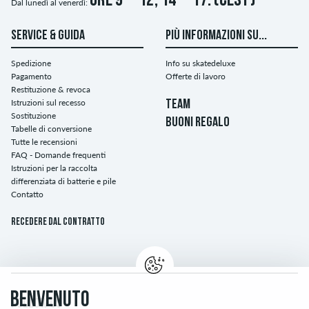
ore 9 – 12, 14 – 17. (CEST)
Dal lunedì al venerdì:
SERVICE & GUIDA
PIÙ INFORMAZIONI SU...
Spedizione
Info su skatedeluxe
Pagamento
Offerte di lavoro
Restituzione & revoca
Istruzioni sul recesso
TEAM
Sostituzione
BUONI REGALO
Tabelle di conversione
Tutte le recensioni
FAQ - Domande frequenti
Istruzioni per la raccolta
differenziata di batterie e pile
Contatto
Recedere dal contratto
BENVENUTO
FOLLOW US