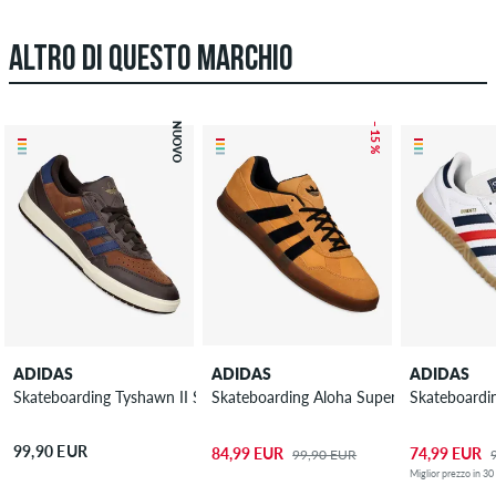
ALTRO DI QUESTO MARCHIO
NUOVO
– 15 %
ADIDAS
ADIDAS
ADIDAS
Skateboarding Tyshawn II Scarpa
Skateboarding Aloha Super Scarpa
Skateboardi
99,90 EUR
84,99 EUR
74,99 EUR
99,90 EUR
Miglior prezzo in 30