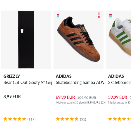
– 36 %
GRIZZLY
ADIDAS
ADIDAS
Bear Cut Out Goofy 9" Grip adesivo
Skateboarding Samba ADV Scarpa
Skateboardi
8,99 EUR
69,99 EUR
59,99 EUR
109,90 EUR
Miglior prezzo in 30 giorni: 89,99 EUR (-22%)
Miglior prezzo in 30
(117)
(51)