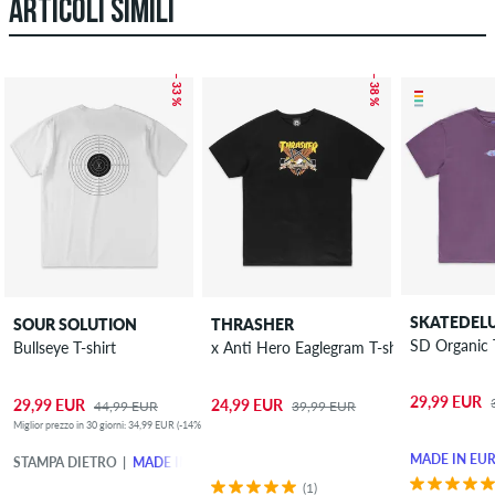
ARTICOLI SIMILI
– 33 %
– 38 %
SKATEDEL
SOUR SOLUTION
THRASHER
SD Organic T
Bullseye T-shirt
x Anti Hero Eaglegram T-shirt
29,99 EUR
29,99 EUR
24,99 EUR
44,99 EUR
39,99 EUR
Miglior prezzo in 30 giorni: 34,99 EUR (-14%)
MADE IN EU
STAMPA DIETRO
MADE IN EUROPE
(1)