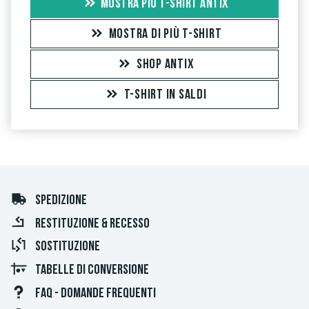
MOSTRA PIÙ T-SHIRT ANTIX
ordini. Per le recensioni senza un segno di spunta verde, non
possiamo garantire che la persona possieda o abbia
MOSTRA DI PIÙ T-SHIRT
effettivamente posseduto l'articolo.
SHOP ANTIX
T-SHIRT IN SALDI
SPEDIZIONE
RESTITUZIONE & RECESSO
SOSTITUZIONE
TABELLE DI CONVERSIONE
FAQ - DOMANDE FREQUENTI