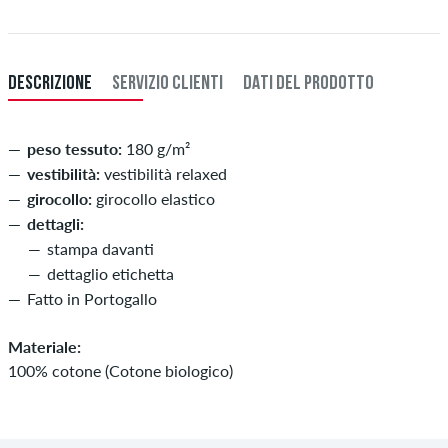
XXXL
60
121-127
108-114
121-127
DESCRIZIONE
SERVIZIO CLIENTI
DATI DEL PRODOTTO
peso tessuto:
180 g/m²
vestibilità:
vestibilità relaxed
girocollo:
girocollo elastico
dettagli:
stampa davanti
dettaglio etichetta
Fatto in Portogallo
Materiale:
100% cotone (Cotone biologico)