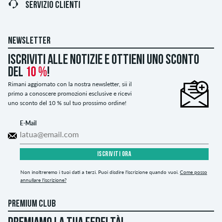
SERVIZIO CLIENTI
NEWSLETTER
Iscriviti alle notizie e ottieni uno sconto
del
10 %
!
Rimani aggiornato con la nostra newsletter, sii il
primo a conoscere promozioni esclusive e ricevi
uno sconto del 10 % sul tuo prossimo ordine!
E-Mail
ISCRIVITI ORA
Non inoltreremo i tuoi dati a terzi. Puoi disdire l'iscrizione quando vuoi.
Come posso
annullare l'iscrizione?
PREMIUM CLUB