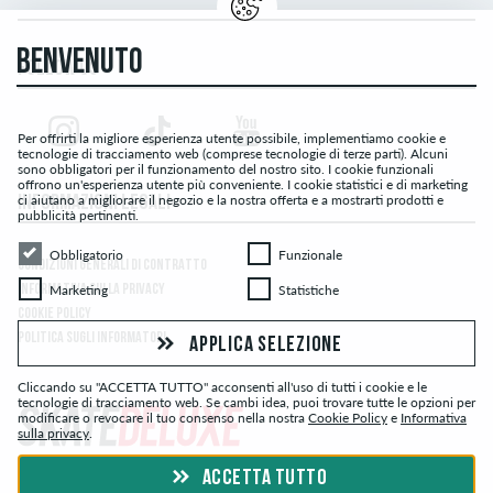
BENVENUTO
FOLLOW US
Per offrirti la migliore esperienza utente possibile, implementiamo cookie e
tecnologie di tracciamento web (comprese tecnologie di terze parti). Alcuni
sono obbligatori per il funzionamento del nostro sito. I cookie funzionali
offrono un'esperienza utente più conveniente. I cookie statistici e di marketing
ci aiutano a migliorare il negozio e la nostra offerta e a mostrarti prodotti e
INFORMAZIONI LEGALI
pubblicità pertinenti.
Obbligatorio
Funzionale
Obbligatorio
Funzionale
CONDIZIONI GENERALI DI CONTRATTO
Marketing
Statistiche
Marketing
Statistiche
INFORMATIVA SULLA PRIVACY
COOKIE POLICY
POLITICA SUGLI INFORMATORI
APPLICA SELEZIONE
Cliccando su "ACCETTA TUTTO" acconsenti all'uso di tutti i cookie e le
tecnologie di tracciamento web. Se cambi idea, puoi trovare tutte le opzioni per
modificare o revocare il tuo consenso nella nostra
Cookie Policy
e
Informativa
sulla privacy
.
© skatedeluxe.com Skateshop 2026
ACCETTA TUTTO