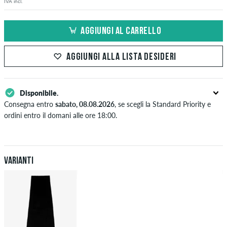
IVA incl.
AGGIUNGI AL CARRELLO
AGGIUNGI ALLA LISTA DESIDERI
Disponibile.
Consegna entro
sabato, 08.08.2026
, se scegli la Standard Priority e
ordini entro il domani alle ore 18:00.
Valido solo per pagamenti immediati come carta di credito o PayPal.
Ulteriori informazioni su
Spedizione
&
Pagamento
.
Varianti