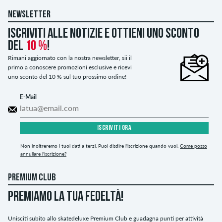
NEWSLETTER
Iscriviti alle notizie e ottieni uno sconto
del
10 %
!
Rimani aggiornato con la nostra newsletter, sii il
primo a conoscere promozioni esclusive e ricevi
uno sconto del 10 % sul tuo prossimo ordine!
E-Mail
ISCRIVITI ORA
Non inoltreremo i tuoi dati a terzi. Puoi disdire l'iscrizione quando vuoi.
Come posso
annullare l'iscrizione?
PREMIUM CLUB
PREMIAMO LA TUA FEDELTÀ!
Unisciti subito allo skatedeluxe Premium Club e guadagna punti per attività