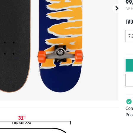
99
IVA in
TAG
Con
Prio
31"
Val
LUNGHEZZA
PayP