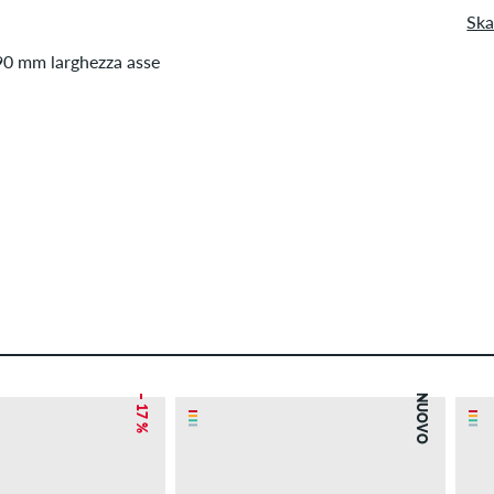
Ska
190 mm larghezza asse
– 17 %
NUOVO