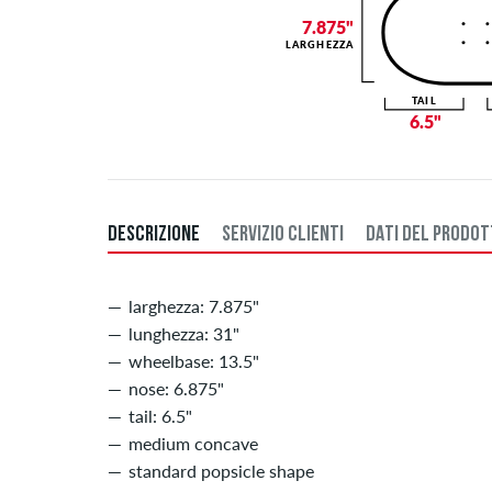
7.875"
LARGHEZZA
TAIL
6.5"
DESCRIZIONE
SERVIZIO CLIENTI
DATI DEL PRODO
larghezza: 7.875"
lunghezza: 31"
wheelbase: 13.5"
nose: 6.875"
tail: 6.5"
medium concave
standard popsicle shape