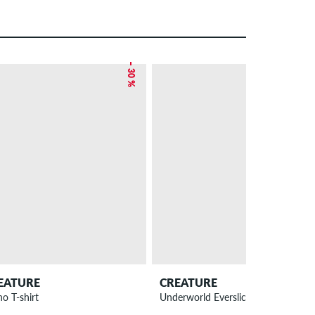
– 30 %
EATURE
CREATURE
o T-shirt
Underworld Everslick 8.6" Tavola d