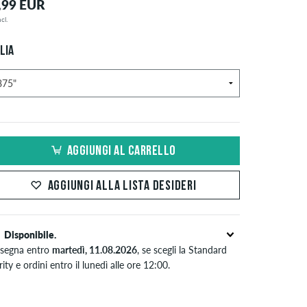
,99 EUR
cl.
LIA
AGGIUNGI AL CARRELLO
AGGIUNGI ALLA LISTA DESIDERI
Disponibile.
segna entro
martedì, 11.08.2026
, se scegli la Standard
rity e ordini entro il lunedì alle ore 12:00.
ido solo per pagamenti immediati come carta di credito o
al. Ulteriori informazioni su
Spedizione
&
Pagamento
.