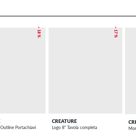
– 18 %
– 17 %
E
CREATURE
CR
Outline Portachiavi
Logo 8" Tavola completa
Mon