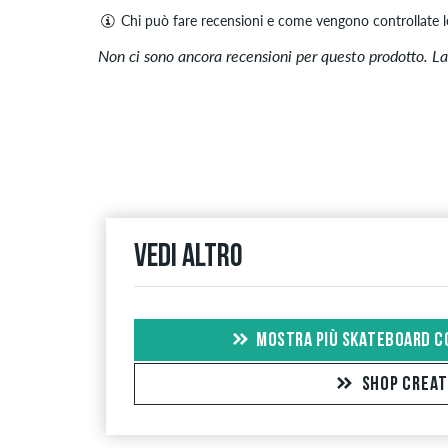
Chi può fare recensioni e come vengono controllate l
Solo le persone con un account cliente skatedelux
Non ci sono ancora recensioni per questo prodotto. La
negative. Le recensioni con contenuti offensivi o o
terze parti non verranno pubblicate. La valutazione
Se la recensione è di una persona che ha effettiv
verificato". Per queste persone, l'acquisto è stato
persona possieda o abbia effettivamente posseduto
Vedi altro
MOSTRA PIÙ SKATEBOARD C
SHOP CREA