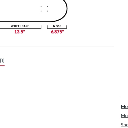
WHEELBASE
NOSE
13.5"
6.875"
TTO
Mos
Mos
Sho