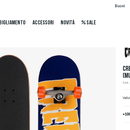
Buoni
BIGLIAMENTO
ACCESSORI
NOVITÀ
SALE
CR
(M
Cod. 
Valu
+10