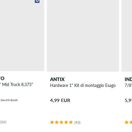
TO
ANTIX
IN
" Mid Truck 8.375"
Hardware 1" Kit di montaggio Esagono cavo
7/8"
4,99 EUR
5,
34,99 EUR
(26)
(93)