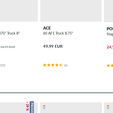
ACE
PO
375" Truck 8"
60 AF1 Truck 8.75"
Stag
49,99 EUR
24,
34,99 EUR
(25)
(6)
– 29 %
PROMO