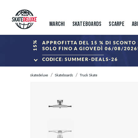
MARCHI
SKATEBOARDS
SCARPE
AB
15%
APPROFITTA DEL 15 % DI SCONTO 
SOLO FINO A GIOVEDÌ 06/08/2026
CODICE:
SUMMER-DEALS-26
ALLA SUMMER S
skatedeluxe
Skateboards
Truck Skate
*Valido solo fino al 06.08.2026, 23:59 (CEST)! Lo sconto verrà detratto 