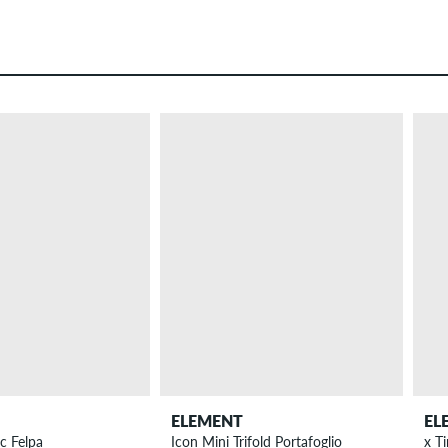
ELEMENT
EL
ic Felpa
Icon Mini Trifold Portafoglio
x T