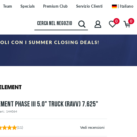
Team
Specials
Premium Club
Servizio Clienti
| Italiano
0
0
COLI CON I SUMMER CLOSING DEALS!
oria "Sale". Il buono non è cumulabile con altri buoni sconto.
EMENT PHASE III 5.0" TRUCK (RAVV) 7.625"
art.: 144064
(11)
Vedi recensioni