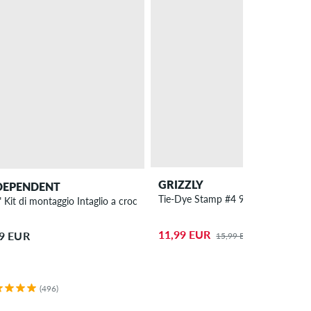
GRIZZLY
DEPENDENT
Tie-Dye Stamp #4 9" Grip adesivo
 Kit di montaggio Intaglio a croce
11,99 EUR
99 EUR
15,99 EUR
(496)