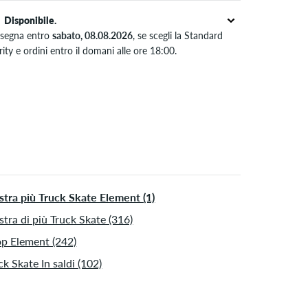
Disponibile.
segna entro
sabato, 08.08.2026
, se scegli la Standard
rity e ordini entro il domani alle ore 18:00.
ido solo per pagamenti immediati come carta di credito o
al. Ulteriori informazioni su
Spedizione
&
Pagamento
.
tra più Truck Skate Element (1)
tra di più Truck Skate (316)
p Element (242)
ck Skate In saldi (102)