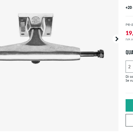
+20
PE 
19
IVA in
QUA
Di so
Se vu