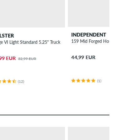
INDEPENDENT
LSTER
159 Mid Forged Hollow Truck 8.75"
e VI Light Standard 5.25" Truck 7.875"
44,99 EUR
99 EUR
32,99 EUR
(1)
(12)
– 25 %
PROMO