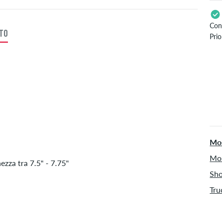
Con
TTO
Prio
Val
PayP
Mos
Mos
zza tra 7.5" - 7.75"
Sho
Tru