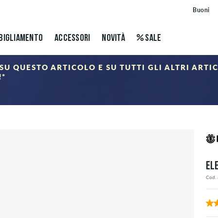
Buoni
BIGLIAMENTO
ACCESSORI
NOVITÀ
SALE
SU QUESTO ARTICOLO E SU TUTTI GLI ALTRI ARTI
!*
ALE
nel carrello dopo aver inserito il codice sconto. Gli sconti si applicano solo agli articoli della categ
EL
Cod. 