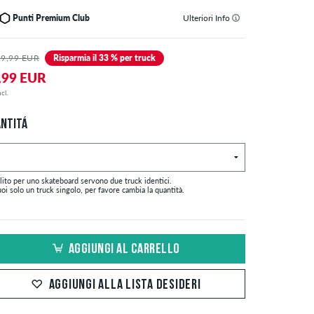
Punti Premium Club
Ulteriori Info
29,99 EUR
Risparmia il 33 % per truck
,99 EUR
cl.
NTITÁ
lito per uno skateboard servono due truck identici.
oi solo un truck singolo, per favore cambia la quantità.
AGGIUNGI AL CARRELLO
AGGIUNGI ALLA LISTA DESIDERI