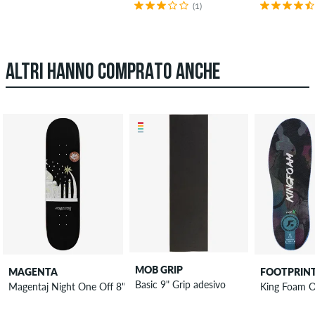
(1)
ALTRI HANNO COMPRATO ANCHE
MOB GRIP
MAGENTA
FOOTPRIN
Basic 9" Grip adesivo
Magentaj Night One Off 8" Tavola da skateboard
King Foam Or