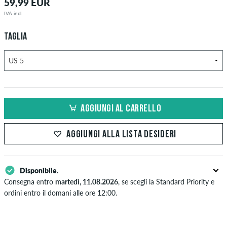
59,99 EUR
IVA incl.
TAGLIA
AGGIUNGI AL CARRELLO
AGGIUNGI ALLA LISTA DESIDERI
Disponibile.
Consegna entro
martedì, 11.08.2026
, se scegli la Standard Priority e
ordini entro il domani alle ore 12:00.
Valido solo per pagamenti immediati come carta di credito o PayPal.
Ulteriori informazioni su
Spedizione
&
Pagamento
.