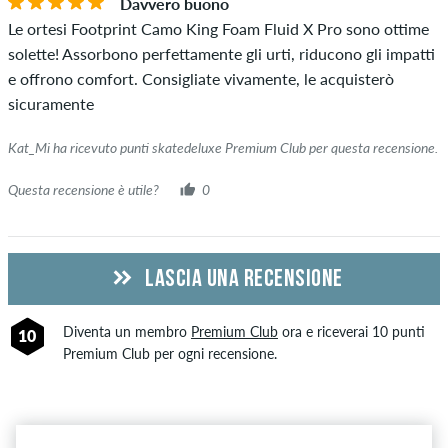
Davvero buono
acquistato questo articolo, puoi vederlo dal segno di spunta
Le ortesi Footprint Camo King Foam Fluid X Pro sono ottime
verde accanto al nome con le parole "acquisto verificato". Per
solette! Assorbono perfettamente gli urti, riducono gli impatti
queste persone, l'acquisto è stato verificato in base ai loro
e offrono comfort. Consigliate vivamente, le acquisterò
ordini. Per le recensioni senza un segno di spunta verde, non
sicuramente
possiamo garantire che la persona possieda o abbia
effettivamente posseduto l'articolo.
Kat_Mi ha ricevuto punti skatedeluxe Premium Club per questa recensione.
Questa recensione è utile?
0
LASCIA UNA RECENSIONE
Diventa un membro
Premium Club
ora e riceverai 10 punti
10
Premium Club per ogni recensione.