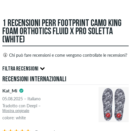
1 RECENSIONI PERR FOOTPRINT CAMO KING
FOAM ORTHOTICS FLUID X PRO SOLETTA
(WHITE)
Chi può fare recensioni e come vengono controllate le recensioni?
Solo le persone con un account cliente skatedeluxe possono
FILTRA RECENSIONI
creare recensioni. Saranno pubblicati dopo il nostro
Recensioni internazionali
controllo. Pubblichiamo recensioni sia positive che negative.
5.0
Le recensioni con contenuti offensivi o osceni e le recensioni
Kat_Mi
che violano la legge applicabile o i diritti d'autore, nonché
05.08.2025 – Italiano
contenenti spam e pubblicità di terze parti non verranno
Tradotto con Deepl –
pubblicate. La valutazione a stelle di un elemento mostra la
Mostra originale
media di tutte le valutazioni.
colore: white
STELLE
ORDINARE PER
Se la recensione è di una persona che ha effettivamente