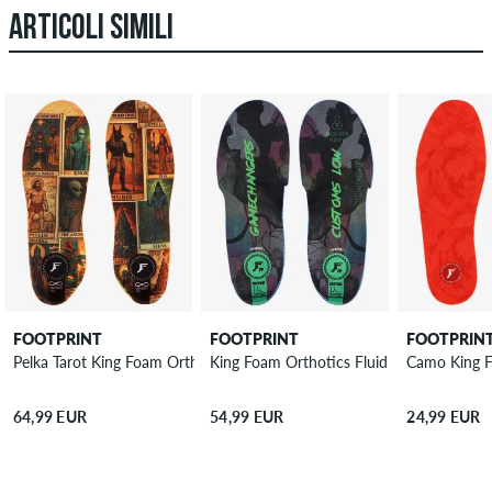
ARTICOLI SIMILI
FOOTPRINT
FOOTPRINT
FOOTPRIN
Pelka Tarot King Foam Orthotics Pro Soletta
King Foam Orthotics Fluid X Low Soletta
Camo King F
64,99 EUR
54,99 EUR
24,99 EUR