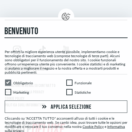
BENVENUTO
FOLLOW US
Per offrirti la migliore esperienza utente possibile, implementiamo cookie e
tecnologie di tracciamento web (comprese tecnologie di terze parti). Alcuni
sono obbligatori per il funzionamento del nostro sito. I cookie funzionali
offrono un'esperienza utente più conveniente. I cookie statistici e di marketing
ci aiutano a migliorare il negozio e la nostra offerta e a mostrarti prodotti e
INFORMAZIONI LEGALI
pubblicità pertinenti.
Obbligatorio
Funzionale
Obbligatorio
Funzionale
CONDIZIONI GENERALI DI CONTRATTO
Marketing
Statistiche
INFORMATIVA SULLA PRIVACY
Marketing
Statistiche
COOKIE POLICY
POLITICA SUGLI INFORMATORI
APPLICA SELEZIONE
Cliccando su "ACCETTA TUTTO" acconsenti all'uso di tutti i cookie e le
tecnologie di tracciamento web. Se cambi idea, puoi trovare tutte le opzioni per
modificare o revocare il tuo consenso nella nostra
Cookie Policy
e
Informativa
sulla privacy
.