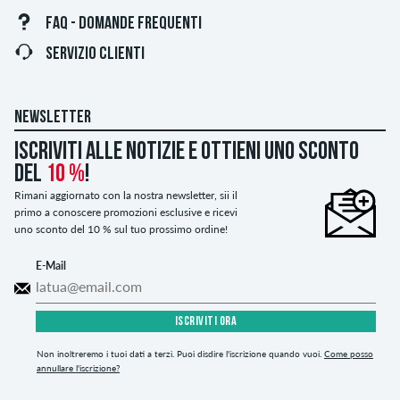
FAQ - DOMANDE FREQUENTI
SERVIZIO CLIENTI
NEWSLETTER
Iscriviti alle notizie e ottieni uno sconto
del
10 %
!
Rimani aggiornato con la nostra newsletter, sii il
primo a conoscere promozioni esclusive e ricevi
uno sconto del 10 % sul tuo prossimo ordine!
E-Mail
ISCRIVITI ORA
Non inoltreremo i tuoi dati a terzi. Puoi disdire l'iscrizione quando vuoi.
Come posso
annullare l'iscrizione?