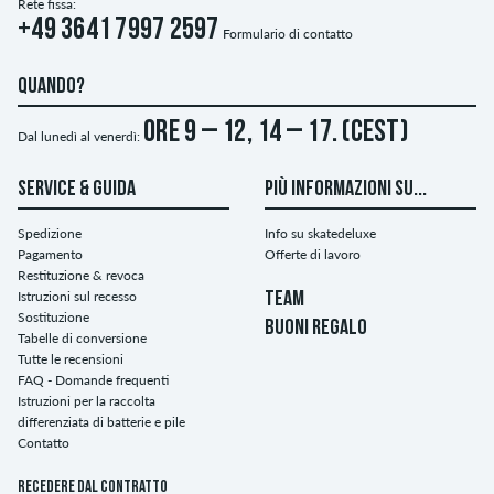
Rete fissa:
+49 3641 7997 2597
Formulario di contatto
QUANDO?
ore 9 – 12, 14 – 17. (CEST)
Dal lunedì al venerdì:
SERVICE & GUIDA
PIÙ INFORMAZIONI SU...
Spedizione
Info su skatedeluxe
Pagamento
Offerte di lavoro
Restituzione & revoca
Istruzioni sul recesso
TEAM
Sostituzione
BUONI REGALO
Tabelle di conversione
Tutte le recensioni
FAQ - Domande frequenti
Istruzioni per la raccolta
differenziata di batterie e pile
Contatto
Recedere dal contratto