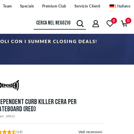
Team
Specials
Premium Club
Servizio Clienti
| Italiano
0
0
COLI CON I SUMMER CLOSING DEALS!
oria "Sale". Il buono non è cumulabile con altri buoni sconto.
DEPENDENT CURB KILLER CERA PER
ATEBOARD (RED)
art.: 60012
(18)
Vedi recensioni