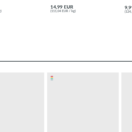
14,99 EUR
9,
)
(111,04 EUR / kg)
(124