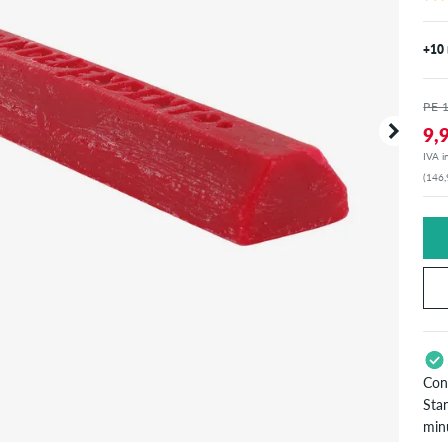
+10
PE 
9,
IVA in
(146,
Con
Stan
minu