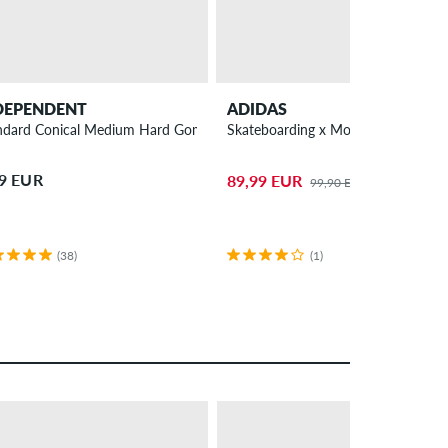
DEPENDENT
ADIDAS
ndard Conical Medium Hard Gommino 92A
Skateboarding x Momiji Tekkira Cup
99 EUR
89,99 EUR
99,90 EUR
(38)
(1)