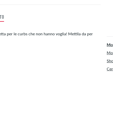
Val
PayP
TTO
tta per le curbs che non hanno voglia! Mettila da per
Mos
Mos
Sho
Cer