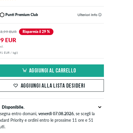
Punti Premium Club
Ulteriori Info
13,99 EUR
Risparmia il 29 %
99 EUR
cl.
91 EUR / kg)
|
AGGIUNGI AL CARRELLO
AGGIUNGI ALLA LISTA DESIDERI
Disponibile.
segna entro domani,
venerdì 07.08.2026
, se scegli la
dard Priority e ordini entro le prossime 11 ore e 51
ti.