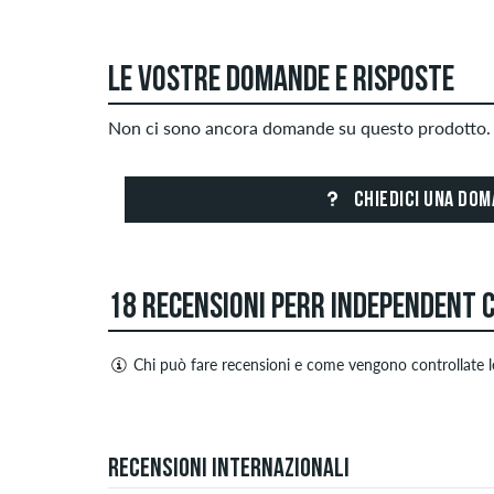
LE VOSTRE DOMANDE E RISPOSTE
Non ci sono ancora domande su questo prodotto. 
CHIEDICI UNA DO
18 RECENSIONI PERR INDEPENDENT 
Chi può fare recensioni e come vengono controllate l
Solo le persone con un account cliente skatedelux
negative. Le recensioni con contenuti offensivi o o
4.5
terze parti non verranno pubblicate. La valutazione
Recensioni internazionali