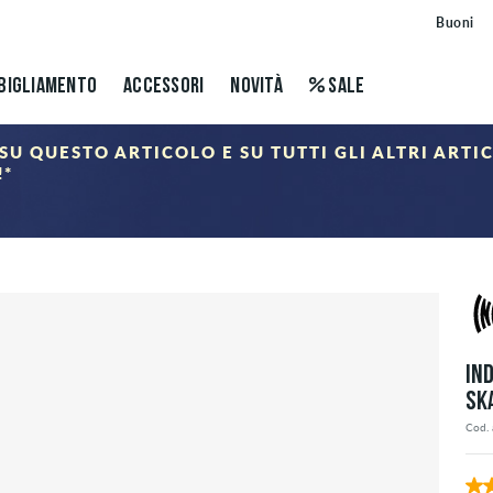
Buoni
BIGLIAMENTO
ACCESSORI
NOVITÀ
SALE
SU QUESTO ARTICOLO E SU TUTTI GLI ALTRI ARTI
!*
ALE
nel carrello dopo aver inserito il codice sconto. Gli sconti si applicano solo agli articoli della categ
IN
SK
Cod. 