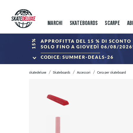
MARCHI
SKATEBOARDS
SCARPE
AB
15%
APPROFITTA DEL 15 % DI SCONTO 
SOLO FINO A GIOVEDÌ 06/08/2026
CODICE:
SUMMER-DEALS-26
ALLA SUMMER S
skatedeluxe
Skateboards
Accessori
Cera per skateboard
*Valido solo fino al 06.08.2026, 23:59 (CEST)! Lo sconto verrà detratto 