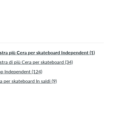
ido solo per pagamenti immediati come carta di credito o
al. Ulteriori informazioni su
Spedizione
&
Pagamento
.
tra più Cera per skateboard Independent (1)
tra di più Cera per skateboard (34)
p Independent (124)
a per skateboard In saldi (9)