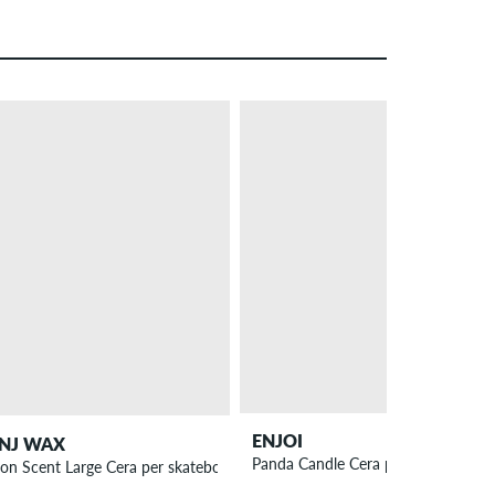
– 19 %
PROMO
ENJOI
NJ WAX
Panda Candle Cera per skateboard
on Scent Large Cera per skateboard