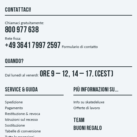
CONTATTACI!
Chiamaci gratuitamente:
800 977 638
Rete fissa:
+49 3641 7997 2597
Formulario di contatto
QUANDO?
ore 9 – 12, 14 – 17. (CEST)
Dal lunedì al venerdì:
SERVICE & GUIDA
PIÙ INFORMAZIONI SU...
Spedizione
Info su skatedeluxe
Pagamento
Offerte di lavoro
Restituzione & revoca
Istruzioni sul recesso
TEAM
Sostituzione
BUONI REGALO
Tabelle di conversione
Tutte le recensioni