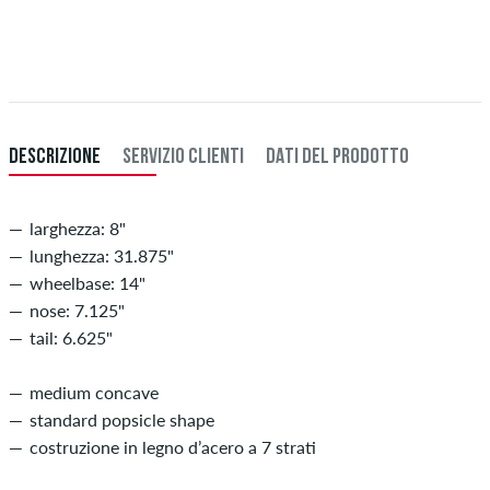
Ulteriori informazioni su
Spedizione
&
Pagamento
.
DESCRIZIONE
SERVIZIO CLIENTI
DATI DEL PRODOTTO
larghezza: 8"
lunghezza: 31.875"
wheelbase: 14"
nose: 7.125"
tail: 6.625"
medium concave
standard popsicle shape
costruzione in legno d’acero a 7 strati