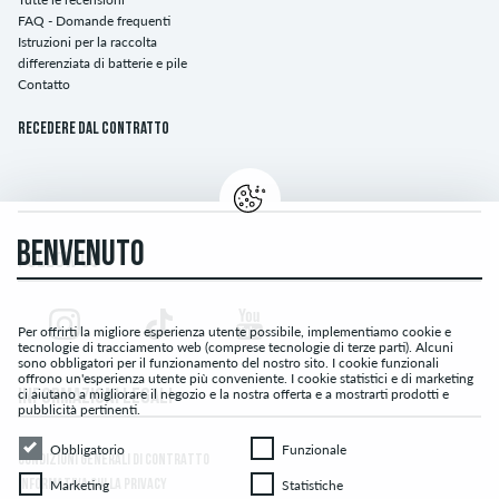
FAQ - Domande frequenti
Istruzioni per la raccolta
differenziata di batterie e pile
Contatto
Recedere dal contratto
BENVENUTO
FOLLOW US
Per offrirti la migliore esperienza utente possibile, implementiamo cookie e
tecnologie di tracciamento web (comprese tecnologie di terze parti). Alcuni
sono obbligatori per il funzionamento del nostro sito. I cookie funzionali
offrono un'esperienza utente più conveniente. I cookie statistici e di marketing
ci aiutano a migliorare il negozio e la nostra offerta e a mostrarti prodotti e
INFORMAZIONI LEGALI
pubblicità pertinenti.
Obbligatorio
Funzionale
Obbligatorio
Funzionale
CONDIZIONI GENERALI DI CONTRATTO
Marketing
Statistiche
Marketing
Statistiche
INFORMATIVA SULLA PRIVACY