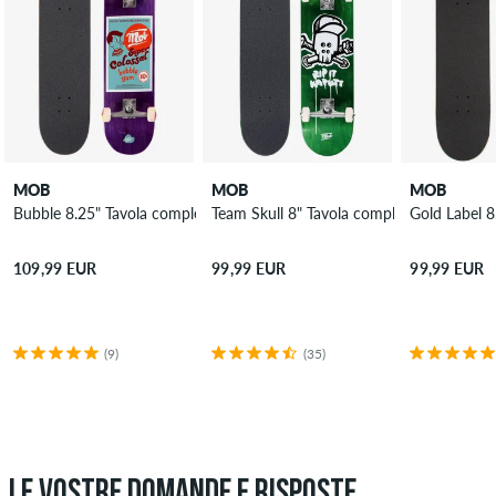
MOB
MOB
MOB
Bubble 8.25" Tavola completa
Team Skull 8" Tavola completa
Gold Label 8
109,99 EUR
99,99 EUR
99,99 EUR
(9)
(35)
LE VOSTRE DOMANDE E RISPOSTE