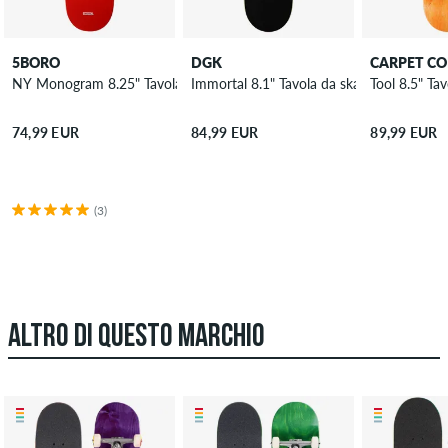
5BORO
DGK
CARPET C
NY Monogram 8.25" Tavola da skateboard
Immortal 8.1" Tavola da skateboard
Tool 8.5" Ta
74,99 EUR
84,99 EUR
89,99 EUR
(3)
ALTRO DI QUESTO MARCHIO