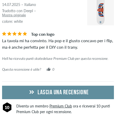
che violano la legge applicabile o i diritti d'autore, nonché
14.07.2025 – Italiano
contenenti spam e pubblicità di terze parti non verranno
Tradotto con Deepl –
pubblicate. La valutazione a stelle di un elemento mostra la
Mostra originale
media di tutte le valutazioni.
colore: white
STELLE
ORDINARE PER
Se la recensione è di una persona che ha effettivamente
Top con logo
acquistato questo articolo, puoi vederlo dal segno di spunta
La tavola mi ha convinto. Ha pop e il giusto concavo per i flip,
verde accanto al nome con le parole "acquisto verificato". Per
ma è anche perfetta per il DIY con il trany.
queste persone, l'acquisto è stato verificato in base ai loro
ordini. Per le recensioni senza un segno di spunta verde, non
Hell ha ricevuto punti skatedeluxe Premium Club per questa recensione.
possiamo garantire che la persona possieda o abbia
Questa recensione è utile?
0
effettivamente posseduto l'articolo.
LASCIA UNA RECENSIONE
Diventa un membro
Premium Club
ora e riceverai 10 punti
10
Premium Club per ogni recensione.