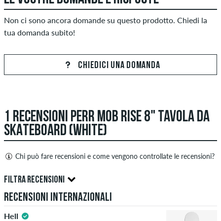
Non ci sono ancora domande su questo prodotto. Chiedi la
tua domanda subito!
CHIEDICI UNA DOMANDA
1 RECENSIONI PERR MOB RISE 8" TAVOLA DA
SKATEBOARD (WHITE)
Chi può fare recensioni e come vengono controllate le recensioni?
Solo le persone con un account cliente skatedeluxe possono
FILTRA RECENSIONI
creare recensioni. Saranno pubblicati dopo il nostro
Recensioni internazionali
controllo. Pubblichiamo recensioni sia positive che negative.
5.0
Le recensioni con contenuti offensivi o osceni e le recensioni
Hell