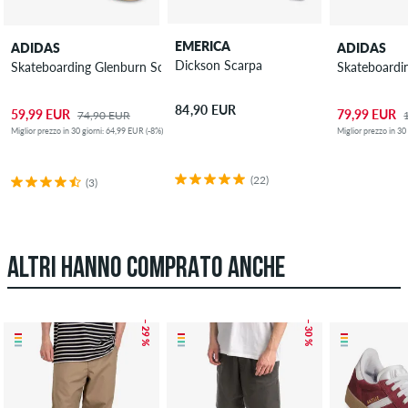
EMERICA
ADIDAS
ADIDAS
Dickson Scarpa
Skateboarding Glenburn Scarpa
Skateboardin
84,90 EUR
59,99 EUR
79,99 EUR
74,90 EUR
Miglior prezzo in 30 giorni: 64,99 EUR (-8%)
Miglior prezzo in 30
(22)
(3)
ALTRI HANNO COMPRATO ANCHE
– 29 %
– 30 %