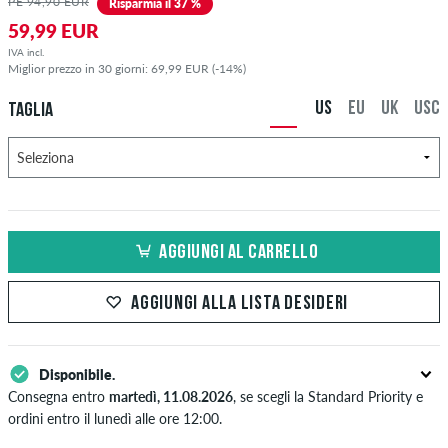
PE 94,90 EUR
Risparmia il 37 %
59,99 EUR
IVA incl.
Miglior prezzo in 30 giorni: 69,99 EUR (-14%)
US
EU
UK
USC
TAGLIA
AGGIUNGI AL CARRELLO
AGGIUNGI ALLA LISTA DESIDERI
Disponibile.
Consegna entro
martedì, 11.08.2026
, se scegli la Standard Priority e
ordini entro il lunedì alle ore 12:00.
Valido solo per pagamenti immediati come carta di credito o PayPal.