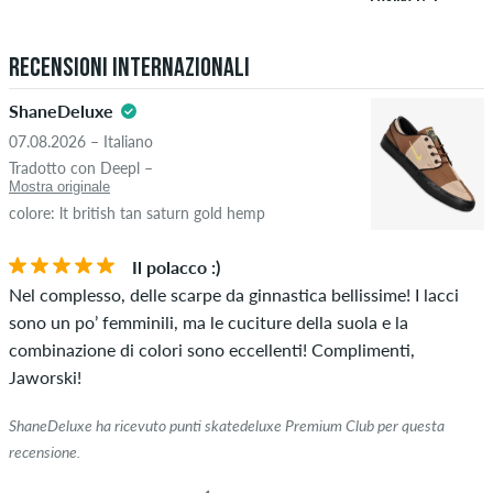
controllo. Pubblichiamo recensioni sia positive che negative.
5.0
Le recensioni con contenuti offensivi o osceni e le recensioni
Recensioni internazionali
che violano la legge applicabile o i diritti d'autore, nonché
contenenti spam e pubblicità di terze parti non verranno
ShaneDeluxe
pubblicate. La valutazione a stelle di un elemento mostra la
07.08.2026 – Italiano
media di tutte le valutazioni.
STELLE
ORDINARE PER
Tradotto con Deepl –
Mostra originale
Se la recensione è di una persona che ha effettivamente
colore: lt british tan saturn gold hemp
acquistato questo articolo, puoi vederlo dal segno di spunta
verde accanto al nome con le parole "acquisto verificato". Per
Il polacco :)
queste persone, l'acquisto è stato verificato in base ai loro
Nel complesso, delle scarpe da ginnastica bellissime! I lacci
ordini. Per le recensioni senza un segno di spunta verde, non
sono un po’ femminili, ma le cuciture della suola e la
possiamo garantire che la persona possieda o abbia
combinazione di colori sono eccellenti! Complimenti,
effettivamente posseduto l'articolo.
Jaworski!
ShaneDeluxe ha ricevuto punti skatedeluxe Premium Club per questa
recensione.