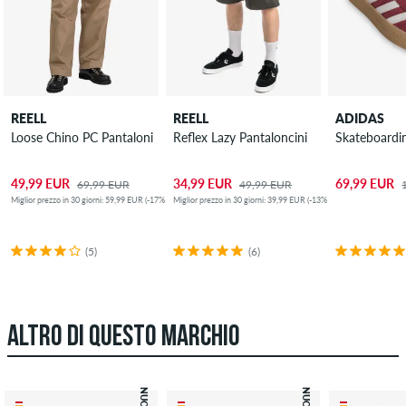
REELL
REELL
ADIDAS
Loose Chino PC Pantaloni
Reflex Lazy Pantaloncini
Skateboardi
49,99 EUR
34,99 EUR
69,99 EUR
69,99 EUR
49,99 EUR
Miglior prezzo in 30 giorni: 59,99 EUR (-17%)
Miglior prezzo in 30 giorni: 39,99 EUR (-13%)
(5)
(6)
ALTRO DI QUESTO MARCHIO
NUOVO
NUOVO