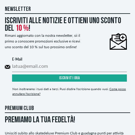
NEWSLETTER
Iscriviti alle notizie e ottieni uno sconto
del
10 %
!
Rimani aggiornato con la nostra newsletter, sii il
primo a conoscere promozioni esclusive e ricevi
uno sconto del 10 % sul tuo prossimo ordine!
E-Mail
ISCRIVITI ORA
Non inoltreremo i tuoi dati a terzi. Puoi disdire l'iscrizione quando vuoi.
Come posso
annullare l'iscrizione?
PREMIUM CLUB
PREMIAMO LA TUA FEDELTÀ!
Unisciti subito allo skatedeluxe Premium Club e guadagna punti per attività