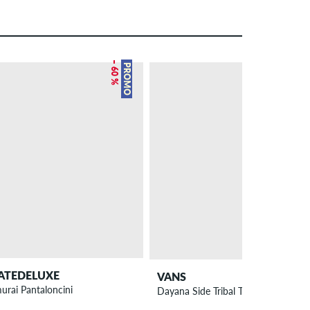
– 60 %
– 44 %
PROMO
PROMO
ATEDELUXE
VANS
urai Pantaloncini
Dayana Side Tribal T-shirt