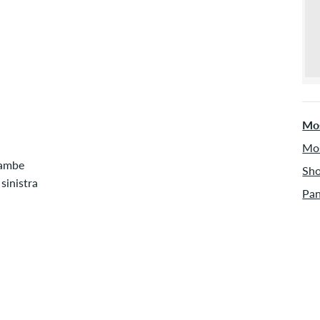
Mos
Mos
gambe
Sho
sinistra
Pan