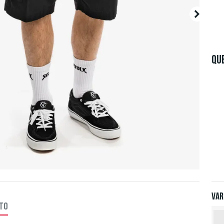
QU
Var
TTO