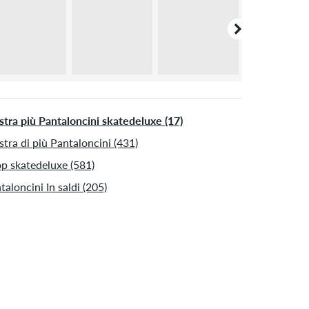
tra più Pantaloncini skatedeluxe (17)
tra di più Pantaloncini (431)
p skatedeluxe (581)
taloncini In saldi (205)