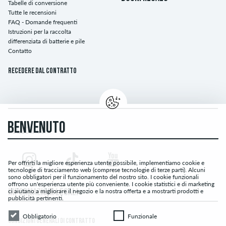
Tabelle di conversione
Tutte le recensioni
FAQ - Domande frequenti
Istruzioni per la raccolta
differenziata di batterie e pile
Contatto
Recedere dal contratto
BENVENUTO
FOLLOW US
Per offrirti la migliore esperienza utente possibile, implementiamo cookie e
tecnologie di tracciamento web (comprese tecnologie di terze parti). Alcuni
sono obbligatori per il funzionamento del nostro sito. I cookie funzionali
offrono un'esperienza utente più conveniente. I cookie statistici e di marketing
ci aiutano a migliorare il negozio e la nostra offerta e a mostrarti prodotti e
INFORMAZIONI LEGALI
pubblicità pertinenti.
Obbligatorio
Funzionale
Obbligatorio
Funzionale
CONDIZIONI GENERALI DI CONTRATTO