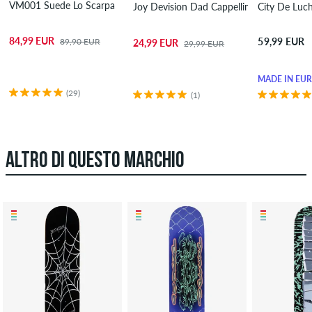
VM001 Suede Lo Scarpa
Joy Devision Dad Cappellino
City De Luch
84,99 EUR
59,99 EUR
89,90 EUR
24,99 EUR
29,99 EUR
MADE IN EU
(29)
(1)
ALTRO DI QUESTO MARCHIO