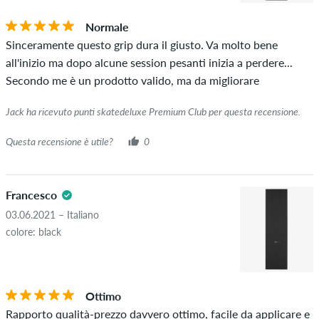
Se la recensione è di una persona che ha effettivamente
Normale
acquistato questo articolo, puoi vederlo dal segno di spunta
Sinceramente questo grip dura il giusto. Va molto bene
verde accanto al nome con le parole "acquisto verificato". Per
all'inizio ma dopo alcune session pesanti inizia a perdere...
queste persone, l'acquisto è stato verificato in base ai loro
Secondo me è un prodotto valido, ma da migliorare
ordini. Per le recensioni senza un segno di spunta verde, non
possiamo garantire che la persona possieda o abbia
Jack ha ricevuto punti skatedeluxe Premium Club per questa recensione.
effettivamente posseduto l'articolo.
Questa recensione è utile?
0
Francesco
03.06.2021 – Italiano
colore: black
Ottimo
Rapporto qualità-prezzo davvero ottimo, facile da applicare e