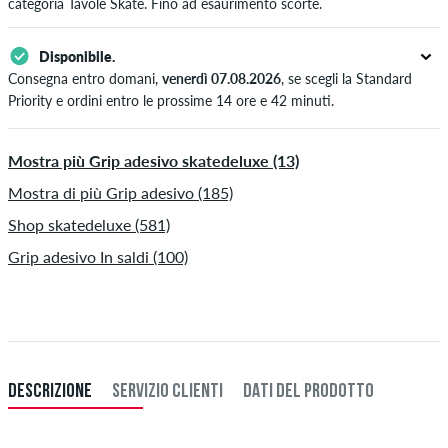
categoria
Tavole Skate
. Fino ad esaurimento scorte.
Disponibile.
Consegna entro domani,
venerdì 07.08.2026
, se scegli la Standard
Priority e ordini entro le prossime 14 ore e 42 minuti.
Valido solo per pagamenti immediati come carta di credito o PayPal.
Ulteriori informazioni su
Spedizione
&
Pagamento
.
Mostra più Grip adesivo skatedeluxe (13)
Mostra di più Grip adesivo (185)
Shop skatedeluxe (581)
Grip adesivo In saldi (100)
DESCRIZIONE
SERVIZIO CLIENTI
DATI DEL PRODOTTO