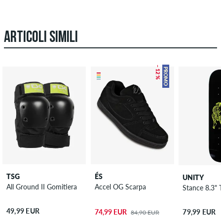
ARTICOLI SIMILI
– 12 %
PROMO
TSG
ÉS
UNITY
All Ground II Gomitiera
Accel OG Scarpa
Stance 8.3" 
49,99 EUR
74,99 EUR
79,99 EUR
84,90 EUR