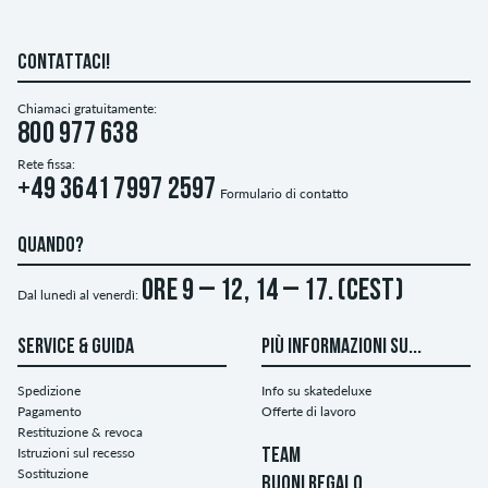
CONTATTACI!
Chiamaci gratuitamente:
800 977 638
Rete fissa:
+49 3641 7997 2597
Formulario di contatto
QUANDO?
ore 9 – 12, 14 – 17. (CEST)
Dal lunedì al venerdì:
SERVICE & GUIDA
PIÙ INFORMAZIONI SU...
Spedizione
Info su skatedeluxe
Pagamento
Offerte di lavoro
Restituzione & revoca
Istruzioni sul recesso
TEAM
Sostituzione
BUONI REGALO