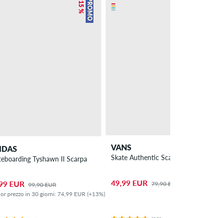
– 15 %
– 37 %
PROMO
PROMO
VANS
IDAS
Skate Authentic Scarpa
teboarding Tyshawn II Scarpa
49,99 EUR
99 EUR
79,90 EUR
99,90 EUR
ior prezzo in 30 giorni: 74,99 EUR (+13%)