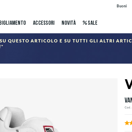
Buoni
BIGLIAMENTO
ACCESSORI
NOVITÀ
SALE
SU QUESTO ARTICOLO E SU TUTTI GLI ALTRI ARTI
!*
ALE
nel carrello dopo aver inserito il codice sconto. Gli sconti si applicano solo agli articoli della categ
VA
Cod. 