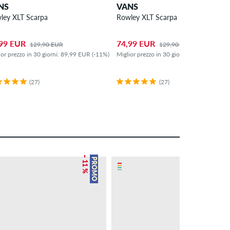
NS
VANS
4
ley XLT Scarpa
Rowley XLT Scarpa
99 EUR
74,99 EUR
129,90 EUR
129,90 EUR
ior prezzo in 30 giorni: 89,99 EUR (-11%)
Miglior prezzo in 30 giorni: 79,99 EUR (-6
(27)
(27)
– 11 %
– 12 %
PROMO
PROMO