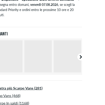
segna entro domani,
venerdì 07.08.2026
, se scegli la
dard Priority e ordini entro le prossime 10 ore e 20
ti.
ido solo per pagamenti immediati come carta di credito o
al. Ulteriori informazioni su
Spedizione
&
Pagamento
.
ianti
tra più Scarpe Vans (281)
p Vans (468)
rpe In saldi (1168)