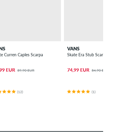
NS
VANS
te Curren Caples Scarpa
Skate Era Stub Scarpa
,99 EUR
74,99 EUR
89,90 EUR
84,90 EUR
(12)
(1)