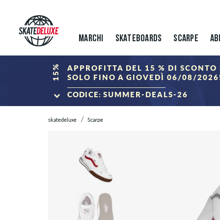
MARCHI
SKATEBOARDS
SCARPE
AB
15%
APPROFITTA DEL 15 % DI SCONTO 
SOLO FINO A GIOVEDÌ 06/08/2026
CODICE:
SUMMER-DEALS-26
ALLA SUMMER S
skatedeluxe
Scarpe
*Valido solo fino al 06.08.2026, 23:59 (CEST)! Lo sconto verrà detratto 