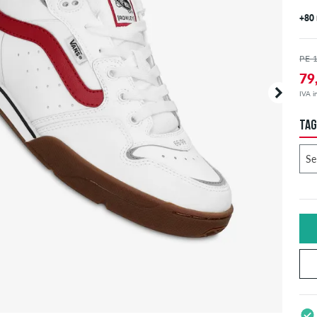
+80
PE 
79
IVA in
TAG