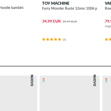
TOY MACHINE
VA
Iconic Felpa Hoodie bambini
Furry Monster Ruote 52mm 100A pacco da 
Row
34,99 EUR
79,
39,99 EUR
Migl
(5)
NUOVO
NUOVO