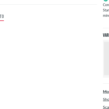
Con
Stan
minu
TTO
Val
PayP
Var
Mos
Sho
Sca