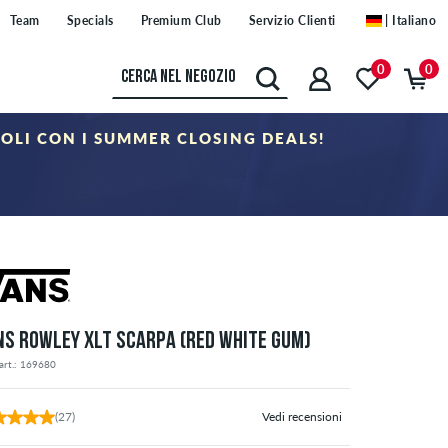
Team
Specials
Premium Club
Servizio Clienti
| Italiano
0
0
COLI CON I SUMMER CLOSING DEALS!
oria "Sale". Il buono non è cumulabile con altri buoni sconto.
NS ROWLEY XLT SCARPA (RED WHITE GUM)
art.: 169680
(27)
Vedi recensioni