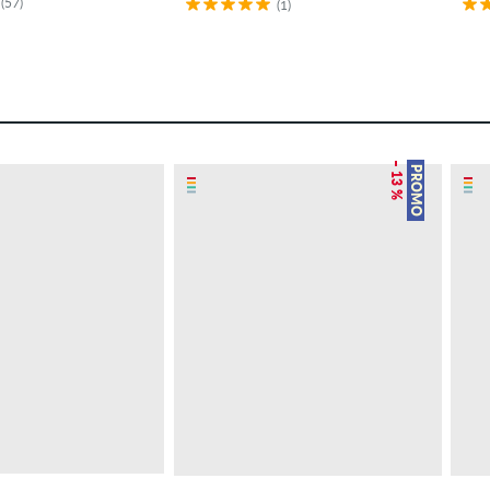
(57)
(1)
– 13 %
PROMO