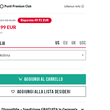
Punti Premium Club
Ulteriori Info
129,90 EUR
Risparmia 49.91 EUR
,99 EUR
cl.
US
EU
UK
USC
LIA
AGGIUNGI AL CARRELLO
AGGIUNGI ALLA LISTA DESIDERI
Disponibile – Spedizione GRATUITA in Germania