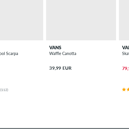
VANS
VA
ool Scarpa
Waffle Canotta
Ska
39,99 EUR
79
(112)