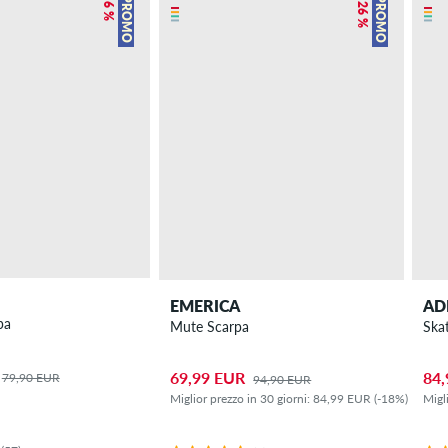
– 6 %
– 26 %
PROMO
PROMO
EMERICA
AD
pa
Mute Scarpa
Ska
69,99 EUR
84,
79,90 EUR
94,90 EUR
Miglior prezzo in 30 giorni: 84,99 EUR (-18%)
Migl