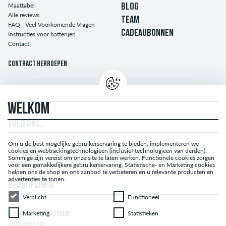
Maattabel
BLOG
Alle reviews
TEAM
FAQ - Veel Voorkomende Vragen
CADEAUBONNEN
Instructies voor batterijen
Contact
Contract herroepen
WELKOM
VOLG ONS…
Om u de best mogelijke gebruikerservaring te bieden, implementeren we
cookies en webtrackingtechnologieën (inclusief technologieën van derden).
Sommige zijn vereist om onze site te laten werken. Functionele cookies zorgen
voor een gemakkelijkere gebruikerservaring. Statistische- en Marketing cookies
helpen ons de shop en ons aanbod te verbeteren en u relevante producten en
advertenties te tonen.
BEDRIJFSINFO
Verplicht
Functioneel
Verplicht
Functioneel
Marketing
Statistieken
Marketing
Statistieken
ALGEMENE VOORWAARDEN
PRIVACYBELEID