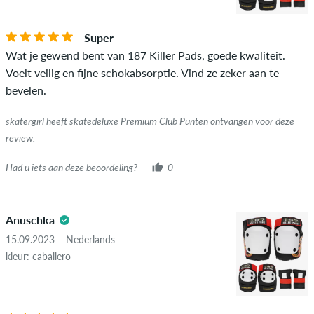
Als de recensie afkomstig is van een persoon die dit artikel
Super
daadwerkelijk heeft gekocht, kun je dit zien aan het groene
Wat je gewend bent van 187 Killer Pads, goede kwaliteit.
vinkje naast de naam met de woorden "geverifieerde
Voelt veilig en fijne schokabsorptie. Vind ze zeker aan te
aankoop". Voor deze mensen werd de aankoop geverifieerd op
bevelen.
basis van hun bestellingen. Voor beoordelingen zonder een
groen vinkje kunnen we niet garanderen dat de persoon het
skatergirl heeft skatedeluxe Premium Club Punten ontvangen voor deze
item echt bezit of heeft gehad.
review.
Had u iets aan deze beoordeling?
0
Anuschka
15.09.2023 – Nederlands
kleur: caballero