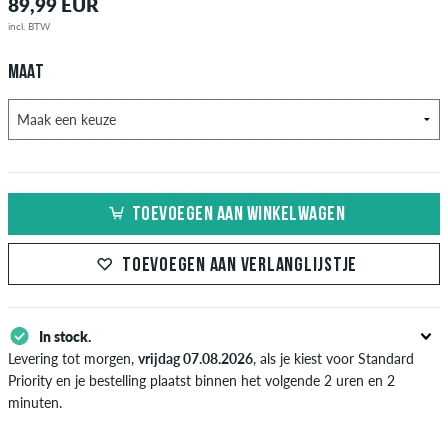
89,99 EUR
incl. BTW
MAAT
TOEVOEGEN AAN WINKELWAGEN
TOEVOEGEN AAN VERLANGLIJSTJE
In stock.
Levering tot morgen,
vrijdag 07.08.2026
, als je kiest voor Standard
Priority en je bestelling plaatst binnen het volgende 2 uren en 2
minuten.
Enkel van toepassing bij de directe betalingsmogelijkheden zoals credit
card, iDeal, Bancontact of PayPal. Meer informatie over
Verzenden
&