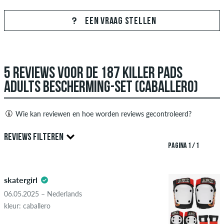
EEN VRAAG STELLEN
5 REVIEWS VOOR DE 187 KILLER PADS
ADULTS BESCHERMING-SET (CABALLERO)
Wie kan reviewen en hoe worden reviews gecontroleerd?
Alleen mensen met een skatedeluxe klant account kunnen
REVIEWS FILTEREN
reviews aanmaken. Ze worden gepubliceerd na onze controle.
PAGINA 1 / 1
We publiceren zowel positieve als negatieve recensies.
5.0
Recensies met beledigende of obscene inhoud en recensies
skatergirl
die de toepasselijke wetgeving of auteursrechten schenden
en die spam en advertenties van derden bevatten, worden
06.05.2025 – Nederlands
niet gepubliceerd. De sterbeoordeling van een item geeft het
kleur: caballero
gemiddelde van alle beoordelingen weer.
STERREN
SORTEER OP