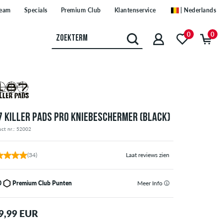
eam
Specials
Premium Club
Klantenservice
| Nederlands
0
0
7 KILLER PADS PRO KNIEBESCHERMER (BLACK)
ct nr.: 52002
(34)
Laat reviews zien
0
Premium Club Punten
Meer Info
9,99 EUR