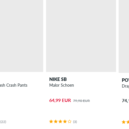
NIKE SB
PO
rash Crash Pants
Malor Schoen
Dra
64,99 EUR
74
79,90 EUR
(22)
(3)