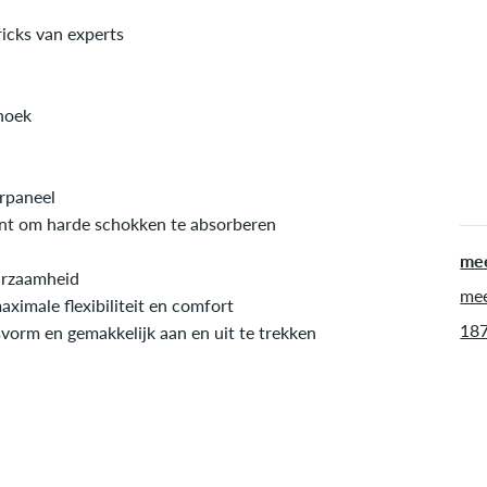
inf
icks van experts
 hoek
rpaneel
nt om harde schokken te absorberen
mee
uurzaamheid
mee
ximale flexibiliteit en comfort
187
vorm en gemakkelijk aan en uit te trekken