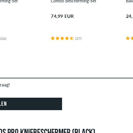
rming-Set
Combo Bescherming-Set
Bas
74,99 EUR
24
(26)
(27)
raag!
LEN