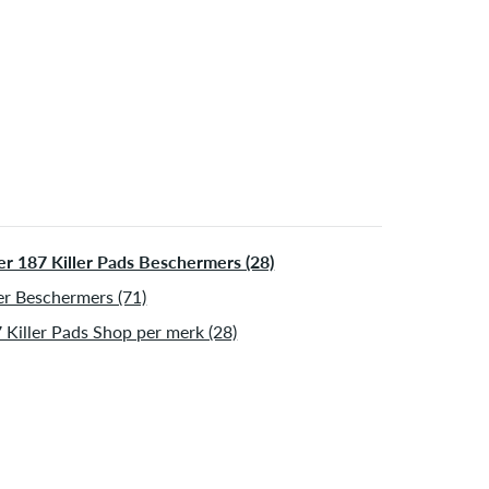
ormatie over
Verzenden
&
Betaling
.
r 187 Killer Pads Beschermers (28)
r Beschermers (71)
 Killer Pads Shop per merk (28)