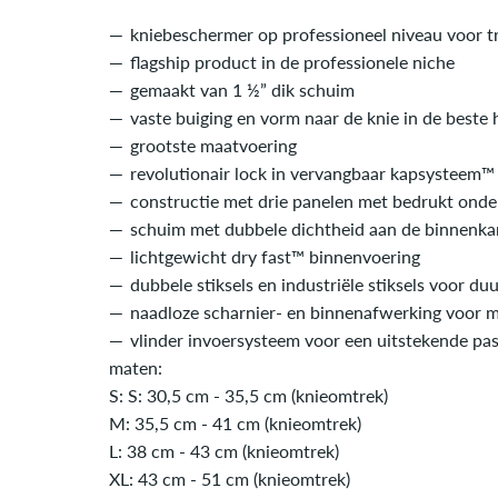
kniebeschermer op professioneel niveau voor tr
flagship product in de professionele niche
gemaakt van 1 ½” dik schuim
vaste buiging en vorm naar de knie in de beste
grootste maatvoering
revolutionair lock in vervangbaar kapsysteem™
constructie met drie panelen met bedrukt onde
schuim met dubbele dichtheid aan de binnenka
lichtgewicht dry fast™ binnenvoering
dubbele stiksels en industriële stiksels voor d
naadloze scharnier- en binnenafwerking voor ma
vlinder invoersysteem voor een uitstekende pas
maten:
S: S: 30,5 cm - 35,5 cm (knieomtrek)
M: 35,5 cm - 41 cm (knieomtrek)
L: 38 cm - 43 cm (knieomtrek)
XL: 43 cm - 51 cm (knieomtrek)