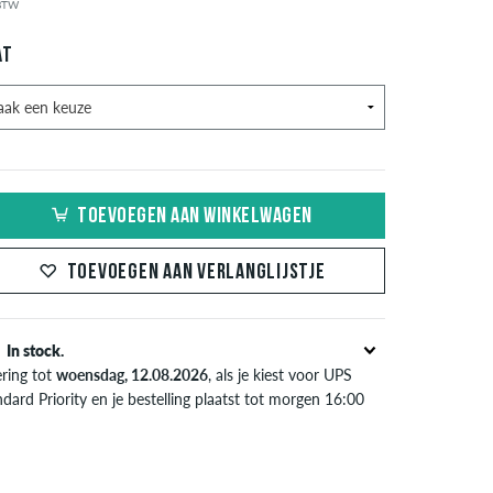
 BTW
AT
TOEVOEGEN AAN WINKELWAGEN
TOEVOEGEN AAN VERLANGLIJSTJE
In stock.
ering tot
woensdag, 12.08.2026
, als je kiest voor UPS
dard Priority en je bestelling plaatst tot morgen 16:00
l van toepassing bij de directe betalingsmogelijkheden
s credit card, iDeal, Bancontact of PayPal. Meer