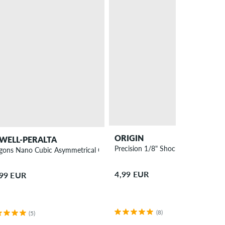
ORIGIN
WELL-PERALTA
Precision 1/8" Shock Pads 2 Pack
gons Nano Cubic Asymmetrical Offset Wielen 60 mm 97A 4 Pack
4,99 EUR
,99 EUR
(8)
(5)