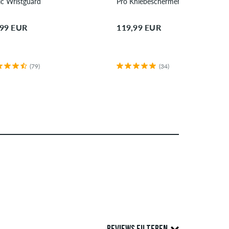
ic Wristguard
Pro Kniebeschermer
,99 EUR
119,99 EUR
(79)
(34)