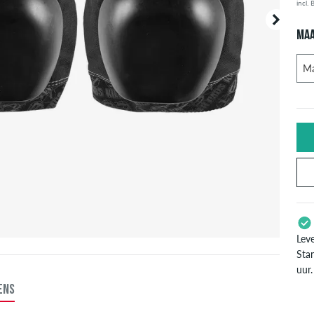
incl.
MA
Lev
Stan
uur.
Enke
ENS
zoal