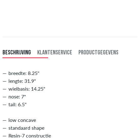
Enkel van toepassing bij de directe betalingsmogelijkheden zoals credit
card, iDeal, Bancontact of PayPal. Meer informatie over
Verzenden
&
Betaling
.
BESCHRIJVING
KLANTENSERVICE
PRODUCTGEGEVENS
breedte: 8.25"
lengte: 31.9"
wielbasis: 14.25"
nose: 7"
tail: 6.5"
low concave
standaard shape
Resin-7 constructie