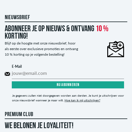
NIEUWSBRIEF
Abonneer je op nieuws & ontvang
10 %
korting!
Blijf op de hoogte met onze nieuwsbrief, hoor
als eerste over exclusieve promoties en ontvang
10 % korting op je volgende bestelling!
E-Mail
NU ABONNEREN
Je gegevens zullen niet doorgegeven worden aan derden. Je kunt je uitschrijven voor
onze nieuwsbrief wanneer je maar wilt.
Hoe kan ik mij uitschrijven?
PREMIUM CLUB
WE BELONEN JE LOYALITEIT!