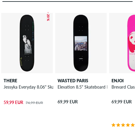
– 20 %
THERE
WASTED PARIS
ENJOI
Jessyka Everyday 8.06" Skateboard Deck
Elevation 8.5" Skateboard Deck
Brevard Cla
69,99 EUR
69,99 EUR
59,99 EUR
74,99 EUR