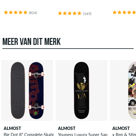
(824)
(165)
MEER VAN DIT MERK
ALMOST
ALMOST
ALMOST
Big Dot 8" Complete-Skateboard
Youness Luxury Super Sap 8.25" Skatebo
x Ren & Sti