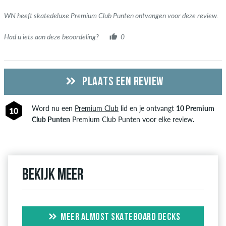
aankoop". Voor deze mensen werd de aankoop geverifieerd op
basis van hun bestellingen. Voor beoordelingen zonder een
WN heeft skatedeluxe Premium Club Punten ontvangen voor deze review.
groen vinkje kunnen we niet garanderen dat de persoon het
Had u iets aan deze beoordeling?
0
item echt bezit of heeft gehad.
PLAATS EEN REVIEW
Word nu een
Premium Club
lid en je ontvangt
10 Premium
10
Club Punten
Premium Club Punten voor elke review.
Bekijk meer
MEER ALMOST SKATEBOARD DECKS