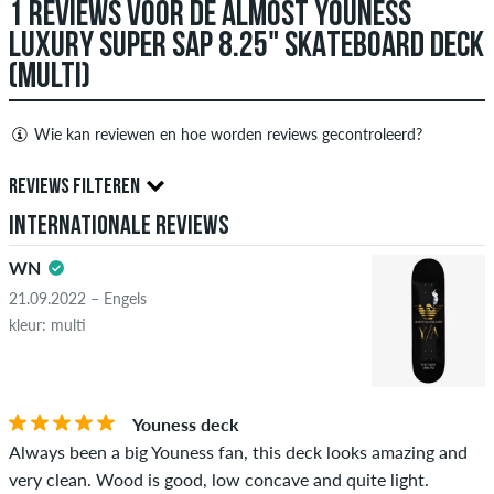
1 REVIEWS VOOR DE ALMOST YOUNESS
LUXURY SUPER SAP 8.25" SKATEBOARD DECK
(MULTI)
Wie kan reviewen en hoe worden reviews gecontroleerd?
Alleen mensen met een skatedeluxe klant account kunnen
REVIEWS FILTEREN
reviews aanmaken. Ze worden gepubliceerd na onze controle.
Internationale reviews
We publiceren zowel positieve als negatieve recensies.
5.0
Recensies met beledigende of obscene inhoud en recensies
WN
die de toepasselijke wetgeving of auteursrechten schenden
21.09.2022 – Engels
en die spam en advertenties van derden bevatten, worden
kleur: multi
niet gepubliceerd. De sterbeoordeling van een item geeft het
gemiddelde van alle beoordelingen weer.
STERREN
SORTEER OP
Als de recensie afkomstig is van een persoon die dit artikel
Youness deck
daadwerkelijk heeft gekocht, kun je dit zien aan het groene
Always been a big Youness fan, this deck looks amazing and
vinkje naast de naam met de woorden "geverifieerde
very clean. Wood is good, low concave and quite light.