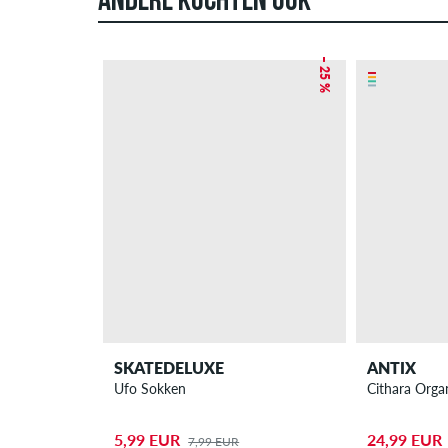
ANDERE KOCHTEN OOK
– 25 %
SKATEDELUXE
ANTIX
Ufo Sokken
Cithara Organ
5,99 EUR
24,99 EUR
7,99 EUR