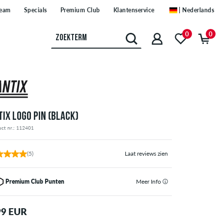
eam
Specials
Premium Club
Klantenservice
| Nederlands
0
0
TIX LOGO PIN (BLACK)
uct nr.: 112401
(5)
Laat reviews zien
Premium Club Punten
Meer Info
99 EUR