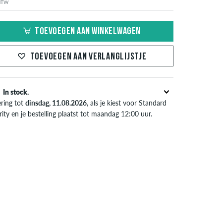
 BTW
TOEVOEGEN AAN WINKELWAGEN
TOEVOEGEN AAN VERLANGLIJSTJE
In stock.
ering tot
dinsdag, 11.08.2026
, als je kiest voor Standard
rity en je bestelling plaatst tot maandag 12:00 uur.
l van toepassing bij de directe betalingsmogelijkheden
s credit card, iDeal, Bancontact of PayPal. Meer
ormatie over
Verzenden
&
Betaling
.