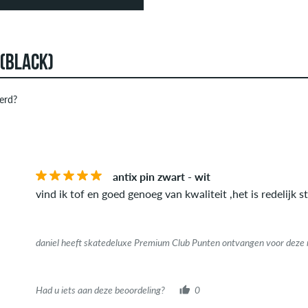
 (BLACK)
erd?
 kunnen reviews aanmaken. Ze worden gepubliceerd na onze cont
STERREN
SOR
f obscene inhoud en recensies die de toepasselijke wetgeving o
publiceerd. De sterbeoordeling van een item geeft het gemiddeld
antix pin zwart - wit
it artikel daadwerkelijk heeft gekocht, kun je dit zien aan het 
vind ik tof en goed genoeg van kwaliteit ,het is redelijk 
e aankoop geverifieerd op basis van hun bestellingen. Voor beo
heeft gehad.
daniel heeft skatedeluxe Premium Club Punten ontvangen voor deze 
Had u iets aan deze beoordeling?
0