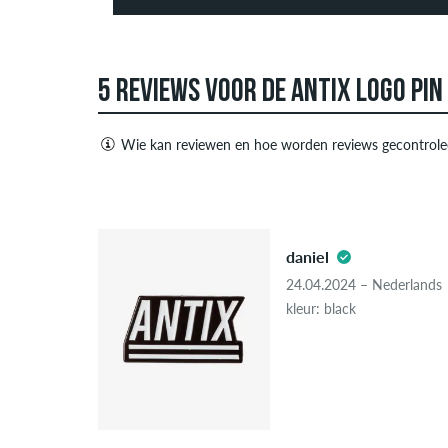
5 REVIEWS VOOR DE ANTIX LOGO PIN
Wie kan reviewen en hoe worden reviews gecontrole
Alleen mensen met een skatedeluxe klant account
negatieve recensies. Recensies met beledigende o
5.0
advertenties van derden bevatten, worden niet ge
daniel
Als de recensie afkomstig is van een persoon die d
24.04.2024 – Nederlands
"geverifieerde aankoop". Voor deze mensen werd d
kleur: black
garanderen dat de persoon het item echt bezit of 