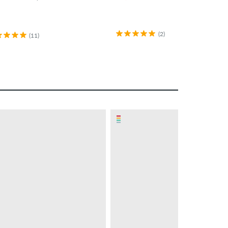
(2)
(11)
NIEUW