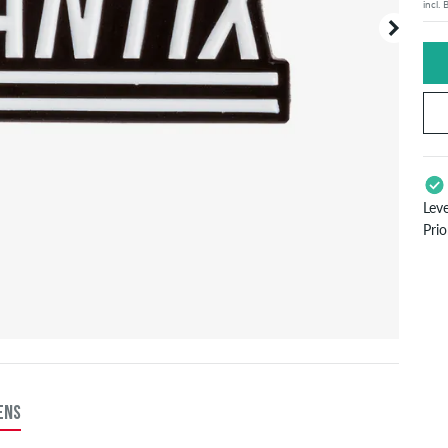
incl.
Lev
Prio
Enke
zoal
inf
ENS