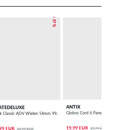
– 57 %
– 33 %
ANTIX
ATEDELUXE
Globos Cord 6 Panel Pet
k Classic ADV Wielen 54mm 99A 4 Pack
19,99 EUR
99 EUR
29,99 EUR
34,99 EUR