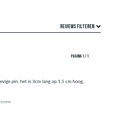
REVIEWS FILTEREN
role. We publiceren zowel positieve als
TEER OP
PAGINA 1 / 1
f auteursrechten schenden en die spam en
e van alle beoordelingen weer.
groene vinkje naast de naam met de woorden
stevige pin. het is 3cm lang op 1.5 cm hoog.
ordelingen zonder een groen vinkje kunnen we niet
review.