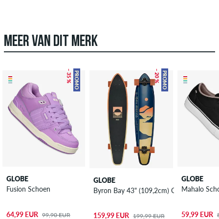
MEER VAN DIT MERK
– 35 %
– 20 %
PROMO
PROMO
GLOBE
GLOBE
GLOBE
Fusion Schoen
Mahalo Sch
Byron Bay 43" (109,2cm) Cruiser
64,99 EUR
59,99 EUR
99,90 EUR
159,99 EUR
199,99 EUR