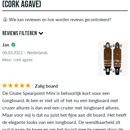
(CORK AGAVE)
Wie kan reviewen en hoe worden reviews gecontroleerd?
Alleen mensen met een skatedeluxe klant account kunnen
REVIEWS FILTEREN
reviews aanmaken. Ze worden gepubliceerd na onze controle.
We publiceren zowel positieve als negatieve recensies.
Jan
5.0
Recensies met beledigende of obscene inhoud en recensies
06.03.2022 – Nederlands
die de toepasselijke wetgeving of auteursrechten schenden
kleur: cork agave
en die spam en advertenties van derden bevatten, worden
niet gepubliceerd. De sterbeoordeling van een item geeft het
gemiddelde van alle beoordelingen weer.
STERREN
SORTEER OP
Zalig board
De Globe Spearpoint Mini is behoorlijk kort voor een
Als de recensie afkomstig is van een persoon die dit artikel
Longboard. Ik ben er niet uit of het nu een longboard met
daadwerkelijk heeft gekocht, kun je dit zien aan het groene
cruzer allures is dan wel een cruzer met longboard allures.
vinkje naast de naam met de woorden "geverifieerde
Maar voor mij is dat nu juist het fijne aan dit board. Het heeft
aankoop". Voor deze mensen werd de aankoop geverifieerd op
de elegante looks van een longboard. De wendbaarheid zit
basis van hun bestellingen. Voor beoordelingen zonder een
wat tussen de twee en om het board mee te nemen door de
groen vinkje kunnen we niet garanderen dat de persoon het