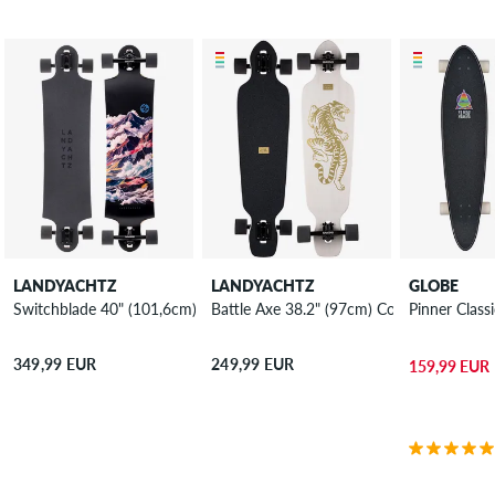
LANDYACHTZ
LANDYACHTZ
GLOBE
Switchblade 40" (101,6cm) Complete-Longboard
Battle Axe 38.2" (97cm) Complete-Longb
Pinner Clas
349,99 EUR
249,99 EUR
159,99 EUR