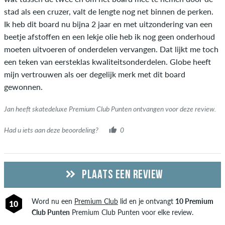
stad als een cruzer, valt de lengte nog net binnen de perken.
item echt bezit of heeft gehad.
Ik heb dit board nu bijna 2 jaar en met uitzondering van een
beetje afstoffen en een lekje olie heb ik nog geen onderhoud
moeten uitvoeren of onderdelen vervangen. Dat lijkt me toch
een teken van eersteklas kwaliteitsonderdelen. Globe heeft
mijn vertrouwen als oer degelijk merk met dit board
gewonnen.
Jan heeft skatedeluxe Premium Club Punten ontvangen voor deze review.
Had u iets aan deze beoordeling?
0
PLAATS EEN REVIEW
Word nu een
Premium Club
lid en je ontvangt
10 Premium
10
Club Punten
Premium Club Punten voor elke review.