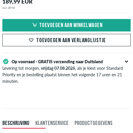
189,99 EUR
incl. BTW
TOEVOEGEN AAN WINKELWAGEN
TOEVOEGEN AAN VERLANGLIJSTJE
Op voorraad - GRATIS verzending naar Duitsland
Levering tot morgen,
vrijdag 07.08.2026
, als je kiest voor Standard
Priority en je bestelling plaatst binnen het volgende 17 uren en 21
minuten.
Enkel van toepassing bij de directe betalingsmogelijkheden zoals credit
card, iDeal, Bancontact of PayPal. Meer informatie over
Verzenden
&
Betaling
.
BESCHRIJVING
KLANTENSERVICE
PRODUCTGEGEVENS