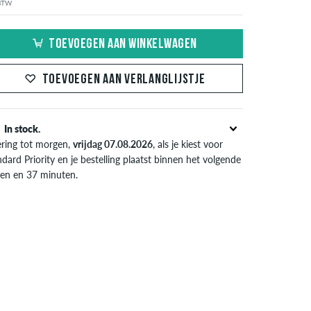
 BTW
TOEVOEGEN AAN WINKELWAGEN
TOEVOEGEN AAN VERLANGLIJSTJE
In stock.
ering tot morgen,
vrijdag 07.08.2026
, als je kiest voor
dard Priority en je bestelling plaatst binnen het volgende
ren en 37 minuten.
l van toepassing bij de directe betalingsmogelijkheden
s credit card, iDeal, Bancontact of PayPal. Meer
ormatie over
Verzenden
&
Betaling
.