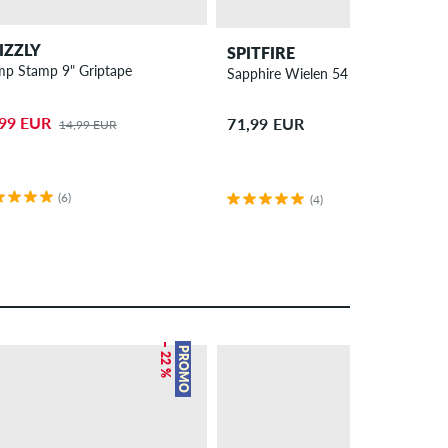
IZZLY
SPITFIRE
mp Stamp 9" Griptape
Sapphire Wielen 54 mm 90A 4 Pac
,99 EUR
71,99 EUR
14,99 EUR
(6)
(4)
– 22 %
– 27 %
PROMO
PROMO