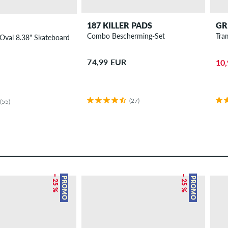
187 KILLER PADS
GR
Combo Bescherming-Set
Tra
 Oval 8.38" Skateboard Deck
74,99 EUR
10
(27)
(55)
– 25 %
– 25 %
PROMO
PROMO