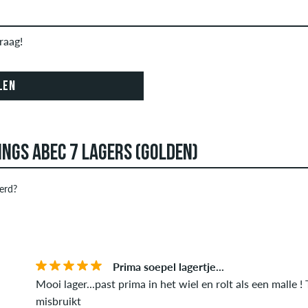
raag!
LEN
INGS ABEC 7 LAGERS (GOLDEN)
erd?
 kunnen reviews aanmaken. Ze worden gepubliceerd na onze cont
STERREN
SOR
f obscene inhoud en recensies die de toepasselijke wetgeving o
publiceerd. De sterbeoordeling van een item geeft het gemiddeld
Prima soepel lagertje...
it artikel daadwerkelijk heeft gekocht, kun je dit zien aan het 
Mooi lager...past prima in het wiel en rolt als een malle !
e aankoop geverifieerd op basis van hun bestellingen. Voor beo
misbruikt