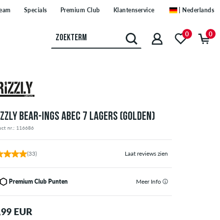
eam
Specials
Premium Club
Klantenservice
| Nederlands
0
0
IZZLY BEAR-INGS ABEC 7 LAGERS (GOLDEN)
uct nr.: 116686
(33)
Laat reviews zien
Premium Club Punten
Meer Info
,99 EUR