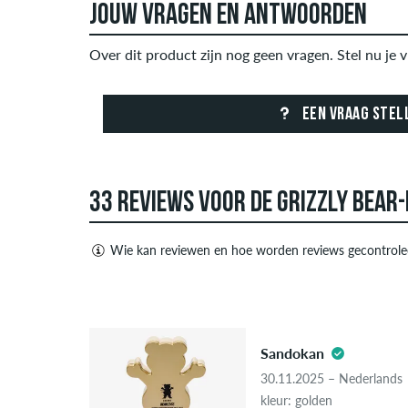
JOUW VRAGEN EN ANTWOORDEN
Over dit product zijn nog geen vragen. Stel nu je v
EEN VRAAG STEL
33 REVIEWS VOOR DE GRIZZLY BEAR-
Wie kan reviewen en hoe worden reviews gecontrole
Alleen mensen met een skatedeluxe klant account
negatieve recensies. Recensies met beledigende o
5.0
advertenties van derden bevatten, worden niet ge
Sandokan
Als de recensie afkomstig is van een persoon die d
30.11.2025 – Nederlands
"geverifieerde aankoop". Voor deze mensen werd d
kleur: golden