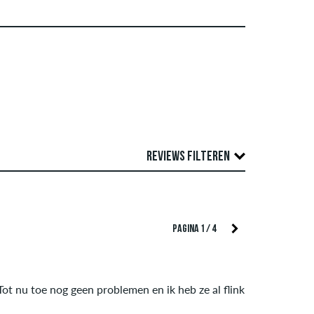
REVIEWS FILTEREN
role. We publiceren zowel positieve als
TEER OP
PAGINA 1 / 4
f auteursrechten schenden en die spam en
e van alle beoordelingen weer.
groene vinkje naast de naam met de woorden
 Tot nu toe nog geen problemen en ik heb ze al flink
ordelingen zonder een groen vinkje kunnen we niet