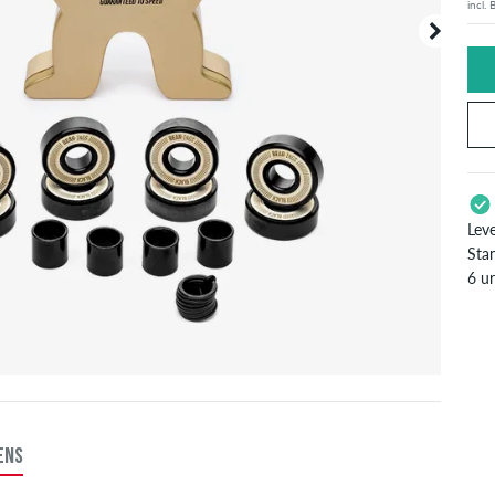
incl.
Lev
Stan
6 u
Enke
zoal
inf
ENS