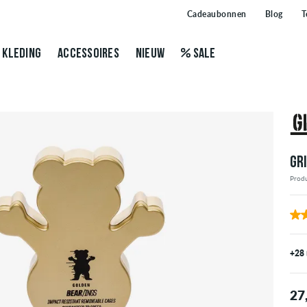
Cadeaubonnen
Blog
T
KLEDING
ACCESSOIRES
NIEUW
SALE
GR
Prod
+28
27