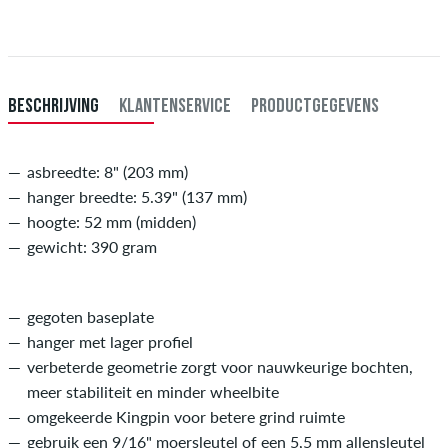
card, iDeal, Bancontact of PayPal. Meer informatie over
Verzenden
&
Betaling
.
BESCHRIJVING
KLANTENSERVICE
PRODUCTGEGEVENS
asbreedte: 8" (203 mm)
hanger breedte: 5.39" (137 mm)
hoogte: 52 mm (midden)
gewicht: 390 gram
gegoten baseplate
hanger met lager profiel
verbeterde geometrie zorgt voor nauwkeurige bochten,
meer stabiliteit en minder wheelbite
omgekeerde Kingpin voor betere grind ruimte
gebruik een 9/16" moersleutel of een 5,5 mm allensleutel