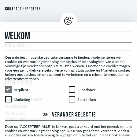
Contract herroepen
WELKOM
VOLG ONS…
Om u de best mogelijke gebruikerservaring te bieden, implementeren we
cookies en webtrackingtechnologieën (inclusief technologieën van derden).
Sommige zijn vereist om onze site te laten werken. Functionele cookies zorgen
voor een gemakkelijkere gebruikerservaring. Statistische- en Marketing cookies
helpen ons de shop en ons aanbod te verbeteren en u relevante producten en
advertenties te tonen.
BEDRIJFSINFO
Verplicht
Functioneel
Verplicht
Functioneel
Marketing
Statistieken
Marketing
Statistieken
ALGEMENE VOORWAARDEN
PRIVACYBELEID
COOKIE BELEID
VERANDER SELECTIE
KLOKKENLUIDERSREGELING
Door op "ACCEPTEER ALLE" te klikken, gaat u akkoord met het gebruik van alle
cookies en webtrackingtechnologieën. Als u van gedachten verandert, vindt u
alle opties om uw toestemming te wijzigen of in te trekken in ons
Cookiebeleid