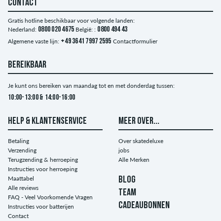
CONTACT
Gratis hotline beschikbaar voor volgende landen:
Nederland:
0800 020 4675
België: :
0800 494 43
Algemene vaste lijn:
+49 3641 7997 2595
Contactformulier
BEREIKBAAR
Je kunt ons bereiken van maandag tot en met donderdag tussen:
10:00-13:00 & 14:00-16:00
HELP & KLANTENSERVICE
MEER OVER...
Betaling
Over skatedeluxe
Verzending
jobs
Terugzending & herroeping
Alle Merken
Instructies voor herroeping
Maattabel
BLOG
Alle reviews
TEAM
FAQ - Veel Voorkomende Vragen
CADEAUBONNEN
Instructies voor batterijen
Contact