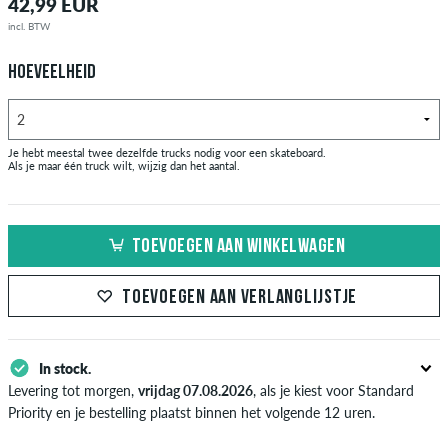
42,99 EUR
incl. BTW
HOEVEELHEID
Je hebt meestal twee dezelfde trucks nodig voor een skateboard.
Als je maar één truck wilt, wijzig dan het aantal.
TOEVOEGEN AAN WINKELWAGEN
TOEVOEGEN AAN VERLANGLIJSTJE
In stock.
Levering tot morgen,
vrijdag 07.08.2026
, als je kiest voor Standard
Priority en je bestelling plaatst binnen het volgende 12 uren.
Enkel van toepassing bij de directe betalingsmogelijkheden zoals credit