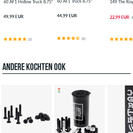
60 AF1 Truck 8.75"
60 AF1 Hollow Truck 8.75"
149 The Roya
44,99 EUR
49,99 EUR
22,99 EUR
(6)
(3)
ANDERE KOCHTEN OOK