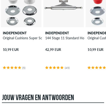
INDEPENDENT
INDEPENDENT
INDEPEND
Original Cushions Super Soft Bushings 4 Pack 88A
144 Stage 11 Standard Hollow Truck 8.25
Original Cus
10,99 EUR
42,99 EUR
10,99 EUR
(5)
(45)
JOUW VRAGEN EN ANTWOORDEN