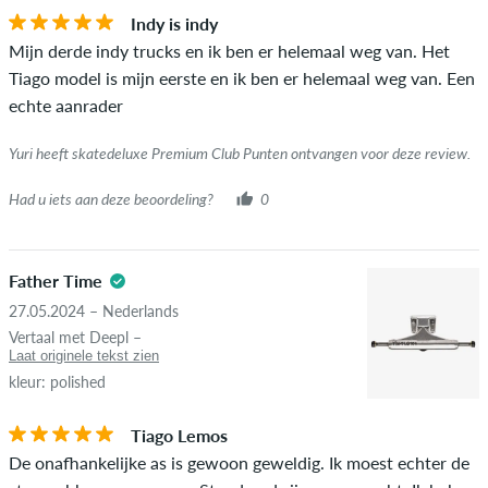
vinkje naast de naam met de woorden "geverifieerde
Indy is indy
aankoop". Voor deze mensen werd de aankoop geverifieerd op
Mijn derde indy trucks en ik ben er helemaal weg van. Het
basis van hun bestellingen. Voor beoordelingen zonder een
Tiago model is mijn eerste en ik ben er helemaal weg van. Een
groen vinkje kunnen we niet garanderen dat de persoon het
echte aanrader
item echt bezit of heeft gehad.
Yuri heeft skatedeluxe Premium Club Punten ontvangen voor deze review.
Had u iets aan deze beoordeling?
0
Father Time
27.05.2024 – Nederlands
Vertaal met Deepl –
Laat originele tekst zien
kleur: polished
Tiago Lemos
De onafhankelijke as is gewoon geweldig. Ik moest echter de