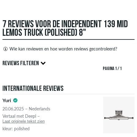
7 REVIEWS VOOR DE INDEPENDENT 139 MID
SCHRIJF EEN ANTWOORD
LEMOS TRUCK (POLISHED) 8"
Wie kan reviewen en hoe worden reviews gecontroleerd?
Alleen mensen met een skatedeluxe klant account kunnen
REVIEWS FILTEREN
reviews aanmaken. Ze worden gepubliceerd na onze controle.
PAGINA 1 / 1
We publiceren zowel positieve als negatieve recensies.
5.0
Recensies met beledigende of obscene inhoud en recensies
Internationale reviews
die de toepasselijke wetgeving of auteursrechten schenden
en die spam en advertenties van derden bevatten, worden
Yuri
niet gepubliceerd. De sterbeoordeling van een item geeft het
20.06.2025 – Nederlands
gemiddelde van alle beoordelingen weer.
STERREN
SORTEER OP
Vertaal met Deepl –
Laat originele tekst zien
Als de recensie afkomstig is van een persoon die dit artikel
kleur: polished
daadwerkelijk heeft gekocht, kun je dit zien aan het groene