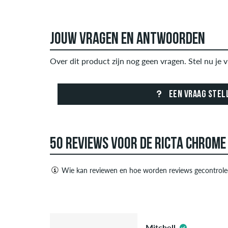
JOUW VRAGEN EN ANTWOORDEN
Over dit product zijn nog geen vragen. Stel nu je v
EEN VRAAG STEL
50 REVIEWS VOOR DE RICTA CHROME
Wie kan reviewen en hoe worden reviews gecontrole
Alleen mensen met een skatedeluxe klant account
negatieve recensies. Recensies met beledigende o
5.0
advertenties van derden bevatten, worden niet ge
Mitchell