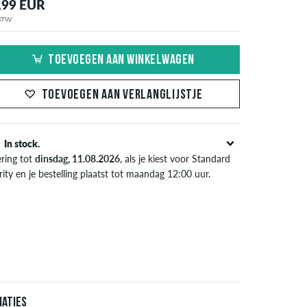
,99 EUR
 BTW
TOEVOEGEN AAN WINKELWAGEN
TOEVOEGEN AAN VERLANGLIJSTJE
In stock.
ering tot
dinsdag, 11.08.2026
, als je kiest voor Standard
rity en je bestelling plaatst tot maandag 12:00 uur.
l van toepassing bij de directe betalingsmogelijkheden
s credit card, iDeal, Bancontact of PayPal. Meer
ormatie over
Verzenden
&
Betaling
.
iaties