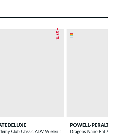
– 57 %
ATEDELUXE
POWELL-PERALTA
A 4 Pack
demy Club Classic ADV Wielen 54mm 100A 4 Pack
Dragons Nano Rat AV6 Asymmetric