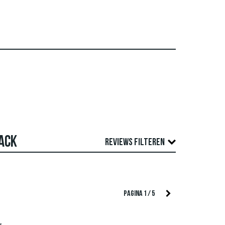
PACK
REVIEWS FILTEREN
role. We publiceren zowel positieve als
TEER OP
PAGINA 1 / 5
f auteursrechten schenden en die spam en
e van alle beoordelingen weer.
..