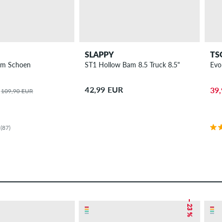
SLAPPY
TS
um Schoen
ST1 Hollow Bam 8.5 Truck 8.5"
Evo
42,99 EUR
39
109,90 EUR
(87)
– 23 %