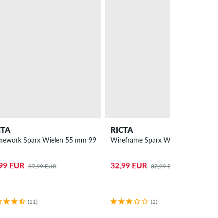
CTA
RICTA
mework Sparx Wielen 55 mm 99A 4 Pack
Wireframe Sparx Wielen 53mm 99A
99 EUR
32,99 EUR
37,99 EUR
37,99 EUR
(11)
(2)