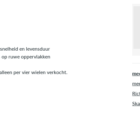
e snelheid en levensduur
fs op ruwe oppervlakken
lleen per vier wielen verkocht.
mee
mee
Ric
Ska