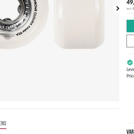
49
incl.
Lev
Prio
Enke
zoal
inf
ENS
Var