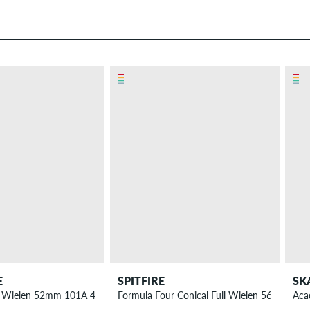
E
SPITFIRE
SK
p Wielen 52mm 101A 4 Pack
Formula Four Conical Full Wielen 56mm 101
Aca