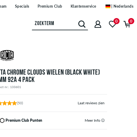
eam
Specials
Premium Club
Klantenservice
| Nederlands
0
0
CTA CHROME CLOUDS WIELEN (BLACK WHITE)
MM 92A 4 PACK
uct nr.: 133601
(50)
Laat reviews zien
Premium Club Punten
Meer Info