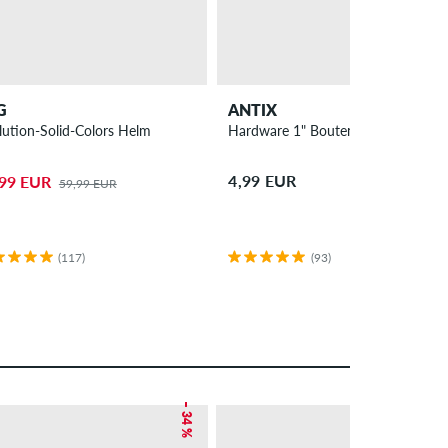
G
ANTIX
lution-Solid-Colors Helm
Hardware 1" Bouten pakket allen
4,99 EUR
,99 EUR
59,99 EUR
(117)
(93)
– 34 %
– 13 %