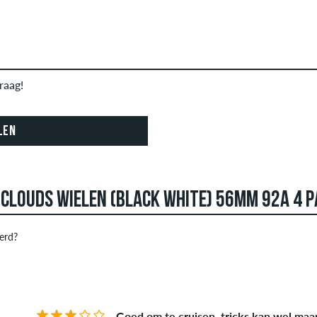
raag!
LEN
 CLOUDS WIELEN (BLACK WHITE) 56MM 92A 4 
erd?
 kunnen reviews aanmaken. Ze worden gepubliceerd na onze cont
STERREN
SOR
f obscene inhoud en recensies die de toepasselijke wetgeving o
publiceerd. De sterbeoordeling van een item geeft het gemiddeld
Goed om te cruisen, tricks kan wel maar.