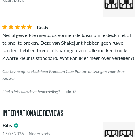
gemiddelde van alle beoordelingen weer.
STERREN
SORTEER OP
Als de recensie afkomstig is van een persoon die dit artikel
Basis
daadwerkelijk heeft gekocht, kun je dit zien aan het groene
Net afgewerkte riserpads vormen de basis om je deck niet al
vinkje naast de naam met de woorden "geverifieerde
te snel te breken. Deze van Shakejunt hebben geen ruwe
aankoop". Voor deze mensen werd de aankoop geverifieerd op
randen, hebben brede uitsparingen voor alle merken trucks.
basis van hun bestellingen. Voor beoordelingen zonder een
Zwarte kleur is standaard. Wat kan ik er meer over vertellen?!
groen vinkje kunnen we niet garanderen dat de persoon het
item echt bezit of heeft gehad.
CeeJay heeft skatedeluxe Premium Club Punten ontvangen voor deze
review.
Had u iets aan deze beoordeling?
0
Internationale reviews
Bibs
17.07.2026 – Nederlands