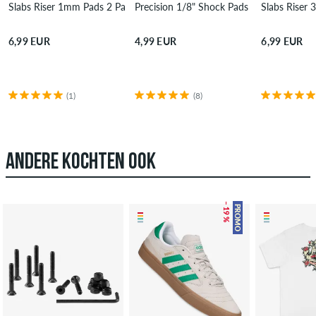
Slabs Riser 1mm Pads 2 Pack
Precision 1/8" Shock Pads 2 Pack
Slabs Riser
6,99 EUR
4,99 EUR
6,99 EUR
(1)
(8)
ANDERE KOCHTEN OOK
– 19 %
PROMO