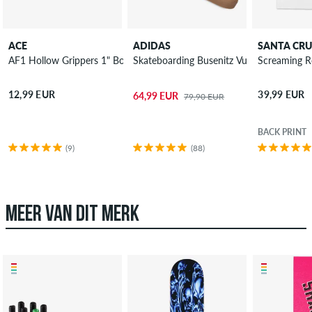
ACE
ADIDAS
SANTA CR
AF1 Hollow Grippers 1" Bouten pakket allen
Skateboarding Busenitz Vulc II Schoen
Screaming Ro
12,99 EUR
39,99 EUR
64,99 EUR
79,90 EUR
BACK PRINT
(9)
(88)
MEER VAN DIT MERK