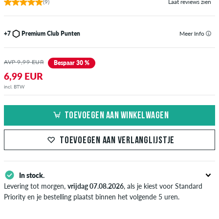
(9)
Laat reviews zien
+7
Premium Club Punten
Meer Info
AVP 9,99 EUR
Bespaar 30 %
6,99 EUR
incl. BTW
TOEVOEGEN AAN WINKELWAGEN
TOEVOEGEN AAN VERLANGLIJSTJE
In stock.
Levering tot morgen,
vrijdag 07.08.2026
, als je kiest voor Standard
Priority en je bestelling plaatst binnen het volgende 5 uren.
Enkel van toepassing bij de directe betalingsmogelijkheden zoals credit
card, iDeal, Bancontact of PayPal. Meer informatie over
Verzenden
&