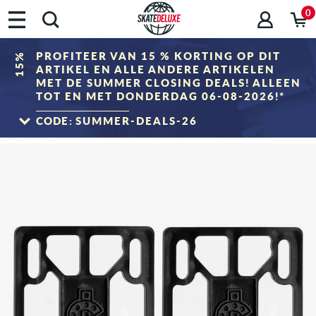
0
PROFITEER VAN 15 % KORTING OP DIT
15%
ARTIKEL EN ALLE ANDERE ARTIKELEN
MET DE SUMMER CLOSING DEALS! ALLEEN
TOT EN MET DONDERDAG 06-08-2026!*
CODE:
SUMMER-DEALS-26
NAAR DE SUMMER CLOSING DEALS
*Alleen geldig tot 06.08.2026, 23:59 (CEST)! De korting wordt verrekend in het
winkelmandje na het invoeren van de kortingscode. Korting is alleen van toepassing
op producten in de categorie "Sale". De kortingscode kan niet worden gecombineerd
met andere kortingscodes.