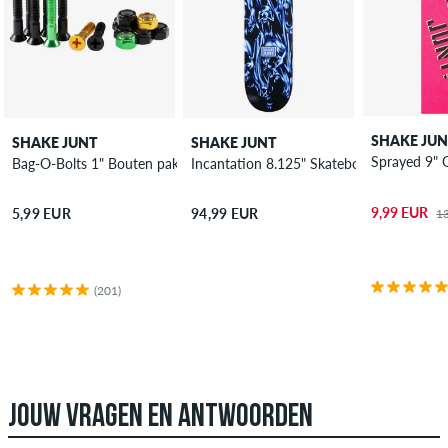
SHAKE JU
SHAKE JUNT
SHAKE JUNT
Sprayed 9" 
Bag-O-Bolts 1" Bouten pakket Phillips
Incantation 8.125" Skateboard Deck
9,99 EUR
5,99 EUR
94,99 EUR
1
(201)
JOUW VRAGEN EN ANTWOORDEN