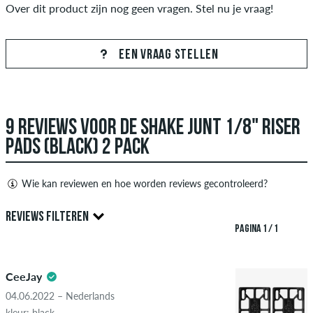
Over dit product zijn nog geen vragen. Stel nu je vraag!
EEN VRAAG STELLEN
9 REVIEWS VOOR DE SHAKE JUNT 1/8" RISER
PADS (BLACK) 2 PACK
Wie kan reviewen en hoe worden reviews gecontroleerd?
Alleen mensen met een skatedeluxe klant account kunnen
REVIEWS FILTEREN
reviews aanmaken. Ze worden gepubliceerd na onze controle.
PAGINA 1 / 1
We publiceren zowel positieve als negatieve recensies.
5.0
Recensies met beledigende of obscene inhoud en recensies
CeeJay
die de toepasselijke wetgeving of auteursrechten schenden
en die spam en advertenties van derden bevatten, worden
04.06.2022 – Nederlands
niet gepubliceerd. De sterbeoordeling van een item geeft het
kleur: black