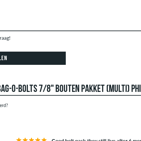
raag!
LEN
AG-O-BOLTS 7/8" BOUTEN PAKKET (MULTI) PHI
erd?
 kunnen reviews aanmaken. Ze worden gepubliceerd na onze cont
STERREN
SOR
f obscene inhoud en recensies die de toepasselijke wetgeving o
publiceerd. De sterbeoordeling van een item geeft het gemiddeld
Good bolt pack they still live after 6 m