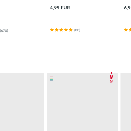
4,99 EUR
6,
(80)
(670)
– 26 %