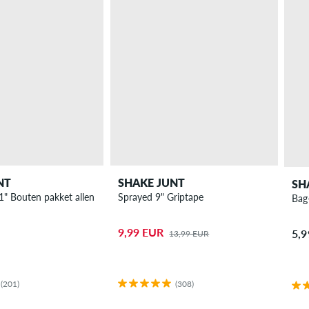
NT
SHAKE JUNT
SH
1" Bouten pakket allen
Sprayed 9" Griptape
Bag
9,99 EUR
5,
13,99 EUR
(201)
(308)