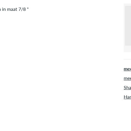
 in maat 7/8 "
mee
mee
Sha
Har