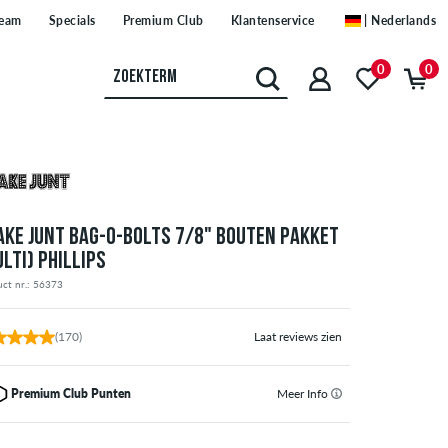
eam
Specials
Premium Club
Klantenservice
| Nederlands
0
0
AKE JUNT BAG-O-BOLTS 7/8" BOUTEN PAKKET
LTI) PHILLIPS
ct nr.: 56373
(170)
Laat reviews zien
Premium Club Punten
Meer Info