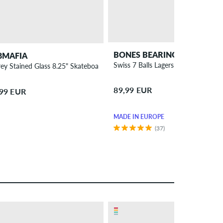
BONES BEARINGS
8MAFIA
Swiss 7 Balls Lagers
rey Stained Glass 8.25" Skateboard Deck
89,99 EUR
,99 EUR
MADE IN EUROPE
(37)
– 29 %