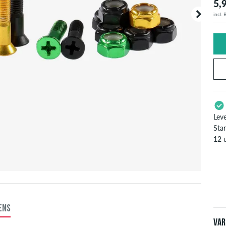
5,
incl.
Lev
Stan
12 
Enke
zoal
inf
ENS
Var