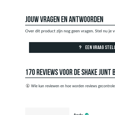
JOUW VRAGEN EN ANTWOORDEN
Over dit product zijn nog geen vragen. Stel nu je v
EEN VRAAG STEL
170 REVIEWS VOOR DE SHAKE JUNT B
Wie kan reviewen en hoe worden reviews gecontrole
Alleen mensen met een skatedeluxe klant account
negatieve recensies. Recensies met beledigende o
5.0
advertenties van derden bevatten, worden niet ge
Andy