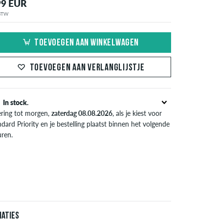
99 EUR
 BTW
TOEVOEGEN AAN WINKELWAGEN
TOEVOEGEN AAN VERLANGLIJSTJE
In stock.
ering tot morgen,
zaterdag 08.08.2026
, als je kiest voor
dard Priority en je bestelling plaatst binnen het volgende
uren.
l van toepassing bij de directe betalingsmogelijkheden
s credit card, iDeal, Bancontact of PayPal. Meer
ormatie over
Verzenden
&
Betaling
.
iaties