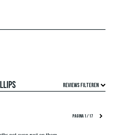
LLIPS
REVIEWS FILTEREN
role. We publiceren zowel positieve als
TEER OP
PAGINA 1 / 17
f auteursrechten schenden en die spam en
e van alle beoordelingen weer.
onths not even rust on them