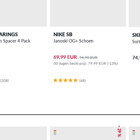
ARINGS
NIKE SB
SK
 Spacer 4 Pack
Janoski OG+ Schoen
Sur
69,99 EUR
74
94,90 EUR
30 dagen beste prijs: 79,99 EUR (-13%)
(208)
(48)
– 29 %