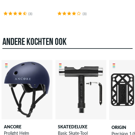
(3)
(3)
ANDERE KOCHTEN OOK
ANCORE
SKATEDELUXE
ORIGIN
Prolight Helm
Basic Skate-Tool
Precision 1/