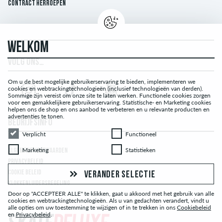
Contract herroepen
WELKOM
VOLG ONS…
Om u de best mogelijke gebruikerservaring te bieden, implementeren we
cookies en webtrackingtechnologieën (inclusief technologieën van derden).
Sommige zijn vereist om onze site te laten werken. Functionele cookies zorgen
voor een gemakkelijkere gebruikerservaring. Statistische- en Marketing cookies
helpen ons de shop en ons aanbod te verbeteren en u relevante producten en
advertenties te tonen.
BEDRIJFSINFO
Verplicht
Functioneel
Verplicht
Functioneel
Marketing
Statistieken
Marketing
Statistieken
ALGEMENE VOORWAARDEN
PRIVACYBELEID
COOKIE BELEID
VERANDER SELECTIE
KLOKKENLUIDERSREGELING
Door op "ACCEPTEER ALLE" te klikken, gaat u akkoord met het gebruik van alle
cookies en webtrackingtechnologieën. Als u van gedachten verandert, vindt u
alle opties om uw toestemming te wijzigen of in te trekken in ons
Cookiebeleid
en
Privacybeleid
.