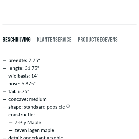
Betaling
.
BESCHRIJVING
KLANTENSERVICE
PRODUCTGEGEVENS
breedte:
7.75"
lengte:
31.75"
wielbasis:
14"
nose:
6.875"
tail:
6.75"
concave:
medium
shape:
standaard popsicle
constructie:
7-Ply Maple
zeven lagen maple
detail:
onderkant graphic