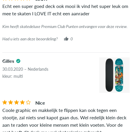
daadwerkelijk heeft gekocht, kun je dit zien aan het groene
Echt een super goed deck ook mooi ik vind het super leuk om
vinkje naast de naam met de woorden "geverifieerde
mee te skaten I LOVE IT echt een aanrader
aankoop". Voor deze mensen werd de aankoop geverifieerd op
basis van hun bestellingen. Voor beoordelingen zonder een
Kim heeft skatedeluxe Premium Club Punten ontvangen voor deze review.
groen vinkje kunnen we niet garanderen dat de persoon het
item echt bezit of heeft gehad.
Had u iets aan deze beoordeling?
0
Gilles
30.03.2020 – Nederlands
kleur: multi
Nice
Coole graphic en makkelijk te flippen kan ook tegen een
stootje, zal niets snel kapot gaan dus. Wel redelijk klein deck
aan te raden voor kleine mensen met klein voeten. Voor de