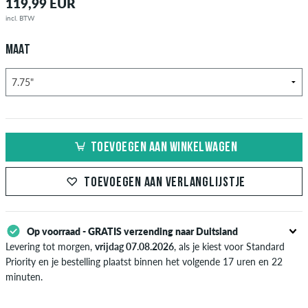
119,99 EUR
incl. BTW
MAAT
TOEVOEGEN AAN WINKELWAGEN
TOEVOEGEN AAN VERLANGLIJSTJE
Op voorraad - GRATIS verzending naar Duitsland
Levering tot morgen,
vrijdag 07.08.2026
, als je kiest voor Standard
Priority en je bestelling plaatst binnen het volgende 17 uren en 22
minuten.
Enkel van toepassing bij de directe betalingsmogelijkheden zoals credit
card, iDeal, Bancontact of PayPal. Meer informatie over
Verzenden
&