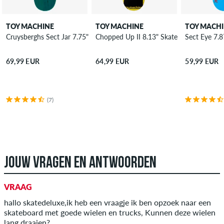
TOY MACHINE
TOY MACHINE
TOY MACH
Cruysberghs Sect Jar 7.75" Skateboard Deck
Chopped Up II 8.13" Skateboard Deck
Sect Eye 7.
69,99 EUR
64,99 EUR
59,99 EUR
(7)
JOUW VRAGEN EN ANTWOORDEN
VRAAG
hallo skatedeluxe,ik heb een vraagje ik ben opzoek naar een
skateboard met goede wielen en trucks, Kunnen deze wielen
lang draaien?