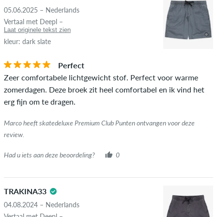
niet gepubliceerd. De sterbeoordeling van een item geeft het
05.06.2025 – Nederlands
gemiddelde van alle beoordelingen weer.
STERREN
SORTEER OP
Vertaal met Deepl –
Laat originele tekst zien
Als de recensie afkomstig is van een persoon die dit artikel
kleur: dark slate
daadwerkelijk heeft gekocht, kun je dit zien aan het groene
vinkje naast de naam met de woorden "geverifieerde
Perfect
aankoop". Voor deze mensen werd de aankoop geverifieerd op
Zeer comfortabele lichtgewicht stof. Perfect voor warme
basis van hun bestellingen. Voor beoordelingen zonder een
zomerdagen. Deze broek zit heel comfortabel en ik vind het
groen vinkje kunnen we niet garanderen dat de persoon het
erg fijn om te dragen.
item echt bezit of heeft gehad.
Marco heeft skatedeluxe Premium Club Punten ontvangen voor deze
review.
Had u iets aan deze beoordeling?
0
TRAKINA33
04.08.2024 – Nederlands
Vertaal met Deepl –