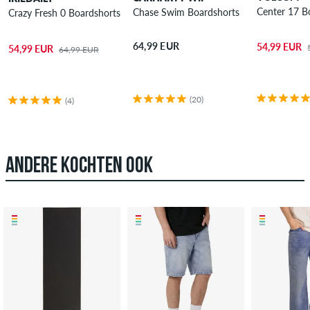
Center 17 B
Chase Swim Boardshorts
Crazy Fresh 0 Boardshorts
64,99 EUR
54,99 EUR
54,99 EUR
64,99 EUR
(20)
(4)
ANDERE KOCHTEN OOK