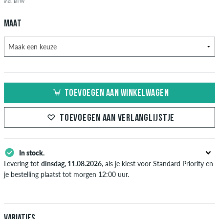
incl. BTW
MAAT
TOEVOEGEN AAN WINKELWAGEN
TOEVOEGEN AAN VERLANGLIJSTJE
In stock.
Levering tot
dinsdag, 11.08.2026
, als je kiest voor Standard Priority en
je bestelling plaatst tot morgen 12:00 uur.
Enkel van toepassing bij de directe betalingsmogelijkheden zoals credit
card, iDeal, Bancontact of PayPal. Meer informatie over
Verzenden
&
Betaling
.
Variaties