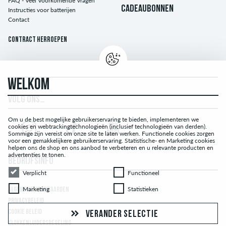
FAQ - Veel Voorkomende Vragen
CADEAUBONNEN
Instructies voor batterijen
Contact
Contract herroepen
WELKOM
VOLG ONS…
Om u de best mogelijke gebruikerservaring te bieden, implementeren we
cookies en webtrackingtechnologieën (inclusief technologieën van derden).
Sommige zijn vereist om onze site te laten werken. Functionele cookies zorgen
voor een gemakkelijkere gebruikerservaring. Statistische- en Marketing cookies
helpen ons de shop en ons aanbod te verbeteren en u relevante producten en
advertenties te tonen.
BEDRIJFSINFO
Verplicht
Functioneel
Verplicht
Functioneel
Marketing
Statistieken
Marketing
Statistieken
ALGEMENE VOORWAARDEN
PRIVACYBELEID
COOKIE BELEID
VERANDER SELECTIE
KLOKKENLUIDERSREGELING