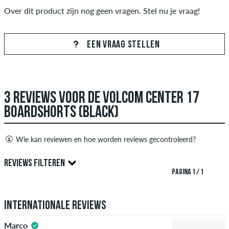
Over dit product zijn nog geen vragen. Stel nu je vraag!
EEN VRAAG STELLEN
3 REVIEWS VOOR DE VOLCOM CENTER 17
BOARDSHORTS (BLACK)
Wie kan reviewen en hoe worden reviews gecontroleerd?
Alleen mensen met een skatedeluxe klant account kunnen
REVIEWS FILTEREN
reviews aanmaken. Ze worden gepubliceerd na onze controle.
PAGINA 1 / 1
We publiceren zowel positieve als negatieve recensies.
5.0
Recensies met beledigende of obscene inhoud en recensies
Internationale reviews
die de toepasselijke wetgeving of auteursrechten schenden
en die spam en advertenties van derden bevatten, worden
Marco