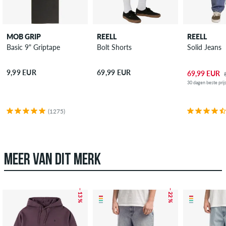
MOB GRIP
REELL
REELL
Basic 9" Griptape
Bolt Shorts
Solid Jeans
9,99 EUR
69,99 EUR
69,99 EUR
30 dagen beste prij
(1275)
MEER VAN DIT MERK
– 13 %
– 22 %