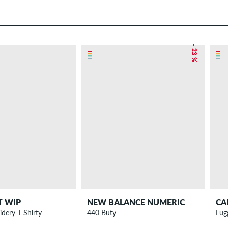
– 23 %
T WIP
NEW BALANCE NUMERIC
CA
idery T-Shirty
440 Buty
Lug