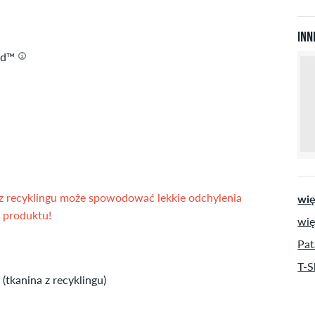
X
kre
&
Z
X
Inn
X
ed™
 recyklingu może spowodować lekkie odchylenia
wię
 produktu!
wię
Pat
T-S
(tkanina z recyklingu)