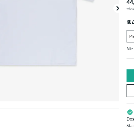
44
włącz
ROZ
Nie
U
X
S
Dos
L
Dot