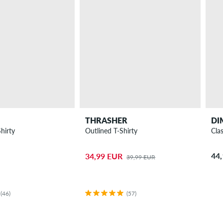
THRASHER
DI
hirty
Outlined T-Shirty
Clas
44
34,99 EUR
39,99 EUR
(46)
(57)