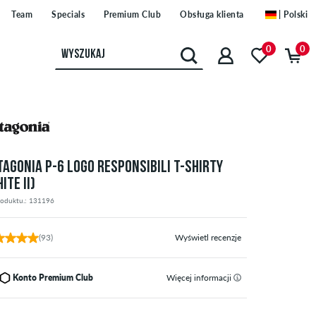
Team
Specials
Premium Club
Obsługa klienta
| Polski
0
0
TAGONIA P-6 LOGO RESPONSIBILI T-SHIRTY
ITE II)
roduktu.: 131196
(93)
Wyświetl recenzje
Konto Premium Club
Więcej informacji