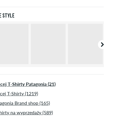
L
54
107-113
94-100
107-113
dytowa lub PayPal. Dalsze informacje na temat
Wysyłka
apłata
.
XL
56/58
114-120
101-107
114-120
e style
XXL
60
121-127
108-114
121-127
cej T-Shirty Patagonia (21)
cej T-Shirty (1219)
agonia Brand shop (165)
hirty na wyprzedaży (589)