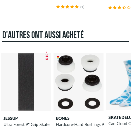
(1)
D'AUTRES ONT AUSSI ACHETÉ
– 31 %
SKATEDEL
JESSUP
BONES
Can Cloud C
Ultra Forest 9" Grip Skate
Hardcore-Hard Bushings 96A