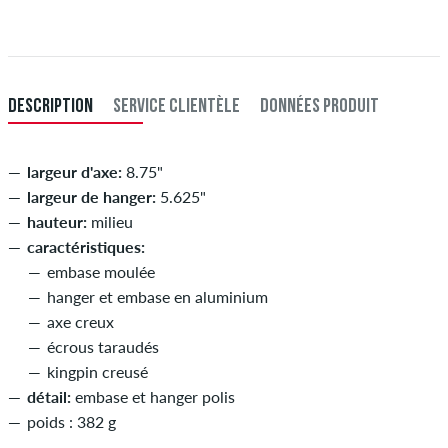
comme une carte de crédit ou PayPal. Plus d'info sur
Expédition
&
Paiement
.
DESCRIPTION
SERVICE CLIENTÈLE
DONNÉES PRODUIT
largeur d'axe:
8.75"
largeur de hanger:
5.625"
hauteur:
milieu
caractéristiques:
embase moulée
hanger et embase en aluminium
axe creux
écrous taraudés
kingpin creusé
détail:
embase et hanger polis
poids : 382 g