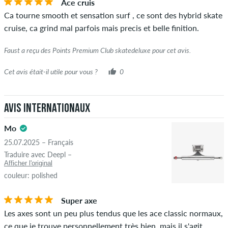
Ace cruis
cet article, vous pouvez le voir grâce à l'encoche verte à côté
Ca tourne smooth et sensation surf , ce sont des hybrid skate
du nom avec les mots "achat vérifié". Pour ces personnes,
cruise, ca grind mal parfois mais precis et belle finition.
l'achat a été vérifié en fonction de leurs commandes. Pour les
avis sans encoche verte, nous ne pouvons pas garantir que la
Faust a reçu des Points Premium Club skatedeluxe pour cet avis.
personne possède réellement ou a possédé l'article.
Cet avis était-il utile pour vous ?
0
Avis internationaux
Mo
25.07.2025 – Français
Traduire avec Deepl –
Afficher l'original
couleur: polished
Super axe
Les axes sont un peu plus tendus que les ace classic normaux,
ce que je trouve personnellement très bien, mais il s'agit