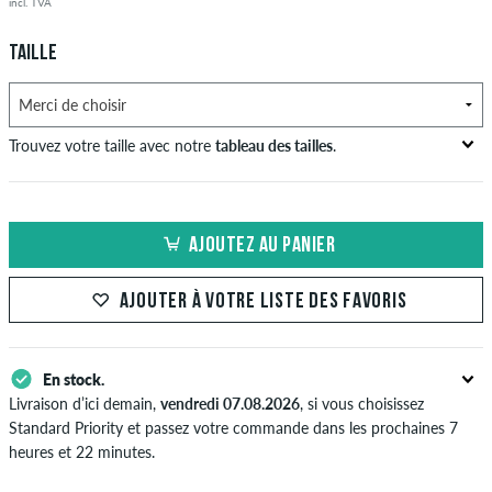
incl. TVA
TAILLE
Trouvez votre taille avec notre
tableau des tailles
.
Tour de poitrine
Taille en in
Hanches en
US
EU
en cm
cm
cm
AJOUTEZ AU PANIER
XS
42
82-87
69-74
82-87
AJOUTER À VOTRE LISTE DES FAVORIS
S
44/46
88-93
75-80
88-93
M
48
94-99
81-86
94-99
En stock.
L
50/52
100-106
87-93
100-106
Livraison d’ici demain,
vendredi 07.08.2026
, si vous choisissez
Standard Priority et passez votre commande dans les prochaines 7
XL
54
107-113
94-100
107-113
heures et 22 minutes.
S'applique seulement pour des méthodes de paiement instantané
XXL
56/58
114-120
101-107
114-120