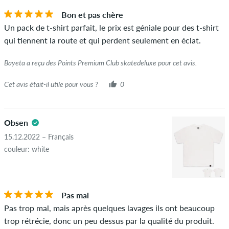
Si l'avis provient d'une personne qui a effectivement acheté
Bon et pas chère
cet article, vous pouvez le voir grâce à l'encoche verte à côté
Un pack de t-shirt parfait, le prix est géniale pour des t-shirt
du nom avec les mots "achat vérifié". Pour ces personnes,
qui tiennent la route et qui perdent seulement en éclat.
l'achat a été vérifié en fonction de leurs commandes. Pour les
avis sans encoche verte, nous ne pouvons pas garantir que la
Bayeta a reçu des Points Premium Club skatedeluxe pour cet avis.
personne possède réellement ou a possédé l'article.
Cet avis était-il utile pour vous ?
0
Obsen
15.12.2022 – Français
couleur: white
Pas mal
Pas trop mal, mais après quelques lavages ils ont beaucoup
trop rétrécie, donc un peu dessus par la qualité du produit.