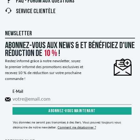
FAQ - FORUM AUX QUESTIONS
SERVICE CLIENTÈLE
NEWSLETTER
Abonnez-vous aux news & et bénéficiez d'une
réduction de
10 %
!
Restez informé grâce à notre newsletter, soyez
le premier informé des promotions exclusives et
recevez 10 % de réduction sur votre prochaine
commande !
E-Mail
ABONNEZ-VOUS MAINTENANT
Vos données ne seront pas transmises à des tiers. Vous pouvez toujours vous
désinscrire de notre newsletter.
Comment me désabonner ?