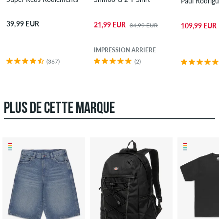
Paul Rodrig
39,99 EUR
21,99 EUR
34,99 EUR
109,99 EUR
IMPRESSION ARRIÈRE
(367)
(2)
PLUS DE CETTE MARQUE