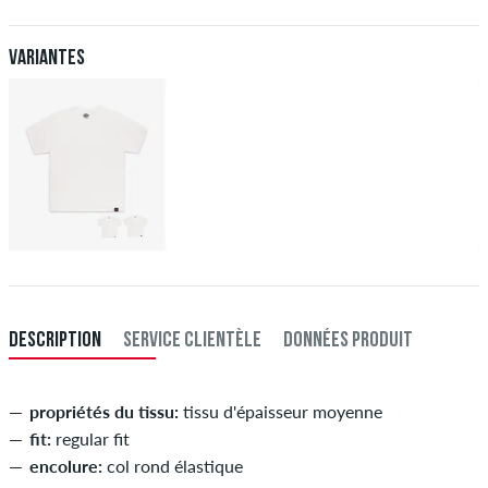
comme une carte de crédit ou PayPal. Plus d'info sur
Expédition
&
Paiement
.
XXXL
60
121-127
108-114
121-127
Variantes
DESCRIPTION
SERVICE CLIENTÈLE
DONNÉES PRODUIT
propriétés du tissu:
tissu d'épaisseur moyenne
fit:
regular fit
encolure:
col rond élastique