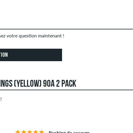
osez votre question maintenant !
TION
HINGS (YELLOW) 90A 2 PACK
 ?
deluxe peuvent créer des avis. Ceux-ci seront publiés après not
ÉTOILES
CLA
 obscène et les avis qui violent la loi applicable ou les droits d
n étoiles d'un élément affiche la moyenne de toutes les notes.
Bushing de secours