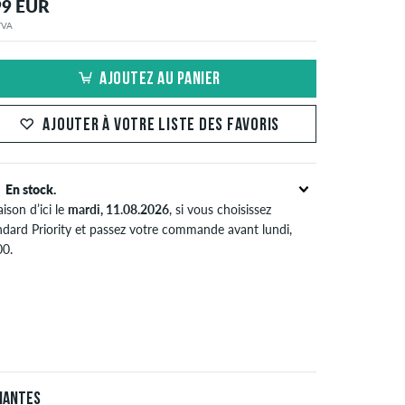
99 EUR
 TVA
AJOUTEZ AU PANIER
AJOUTER À VOTRE LISTE DES FAVORIS
En stock.
aison d’ici le
mardi, 11.08.2026
, si vous choisissez
ndard Priority et passez votre commande avant lundi,
00.
pplique seulement pour des méthodes de paiement
tantané comme une carte de crédit ou PayPal. Plus d'info
Expédition
&
Paiement
.
iantes