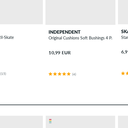
SK
INDEPENDENT
il-Skate
Sta
Original Cushions Soft Bushings 4 Pack 90A
6,
10,99 EUR
(15)
(4)