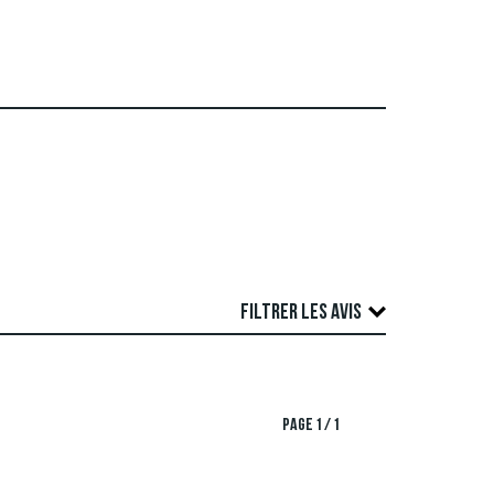
FILTRER LES AVIS
re examen. Nous publions des critiques positives
SSER PAR
PAGE 1 / 1
'auteur ainsi que contenant du spam et de la