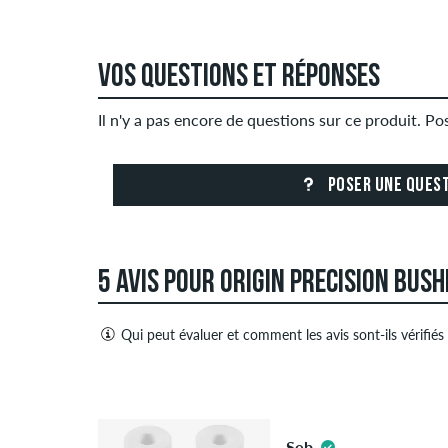
VOS QUESTIONS ET RÉPONSES
Il n'y a pas encore de questions sur ce produit. P
POSER UNE QUES
5 AVIS POUR ORIGIN PRECISION BUS
Qui peut évaluer et comment les avis sont-ils vérifiés
Seules les personnes ayant un compte client skate
et négatives. Les avis avec un contenu insultant ou
4.5
publicité de tiers ne seront pas publiés. La note e
Seb