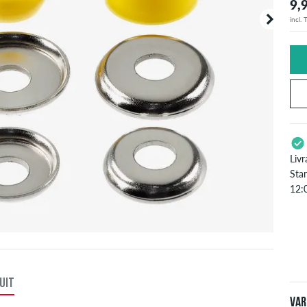
9,
incl.
Livr
Sta
12:
S'a
ins
sur
UIT
Var