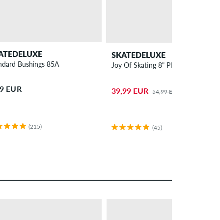
ATEDELUXE
SKATEDELUXE
ndard Bushings 85A
Joy Of Skating 8" Planche de skate
99 EUR
39,99 EUR
54,99 EUR
(215)
(45)