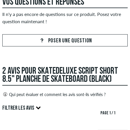
VOS QUESTIONS ET RÉPONSES
Il n'y a pas encore de questions sur ce produit. Posez votre
question maintenant !
POSER UNE QUESTION
2 AVIS POUR SKATEDELUXE SCRIPT SHORT
8.5" PLANCHE DE SKATEBOARD (BLACK)
Qui peut évaluer et comment les avis sont-ils vérifiés ?
Seules les personnes ayant un compte client skatedeluxe
FILTRER LES AVIS
peuvent créer des avis. Ceux-ci seront publiés après notre
PAGE 1 / 1
examen. Nous publions des critiques positives et négatives.
5.0
Les avis avec un contenu insultant ou obscène et les avis qui