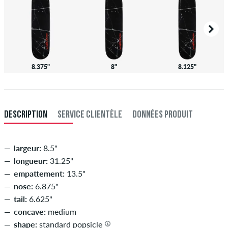
8.375"
8"
8.125"
DESCRIPTION
SERVICE CLIENTÈLE
DONNÉES PRODUIT
largeur:
8.5"
longueur:
31.25"
empattement:
13.5"
nose:
6.875"
tail:
6.625"
concave:
medium
shape:
standard popsicle