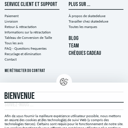
SERVICE CLIENT ET SUPPORT
PLUS SUR ...
Paiement
À propos de skatedeluxe
Livraison
Travailler chez skatedeluxe
Retour & rétractation
Toutes les marques
Informations sur la rétractation
Tableau de Conversion de Taille
BLOG
Tous les avis
TEAM
FAQ - Questions frequentes
CHÈQUES CADEAU
Recyclage et élimination
Contact
Me rétracter du contrat
BIENVENUE
SUIVEZ-NOUS ...
Afin de vous fournir la meilleure expérience utilisateur possible, nous mettons
en œuvre des cookies et des technologies de suivi Web (y compris des
technologies tierces). Certains sont requis pour le fonctionnement de notre site.
Les cookies fonctionnels vous offrent une expérience utilisateur plus pratique.