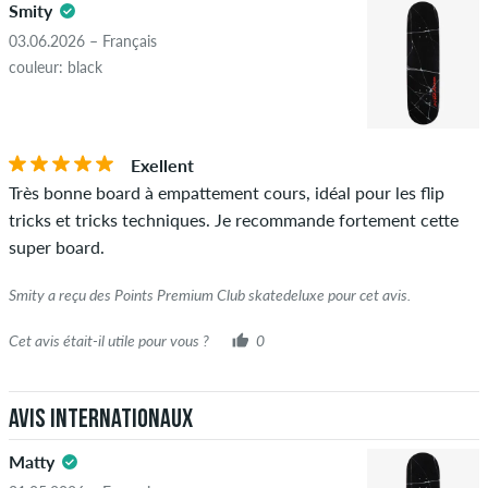
Smity
violent la loi applicable ou les droits d'auteur ainsi que
contenant du spam et de la publicité de tiers ne seront pas
03.06.2026 – Français
publiés. La note en étoiles d'un élément affiche la moyenne de
couleur: black
toutes les notes.
ÉTOILES
CLASSER PAR
Si l'avis provient d'une personne qui a effectivement acheté
Exellent
cet article, vous pouvez le voir grâce à l'encoche verte à côté
Très bonne board à empattement cours, idéal pour les flip
du nom avec les mots "achat vérifié". Pour ces personnes,
tricks et tricks techniques. Je recommande fortement cette
l'achat a été vérifié en fonction de leurs commandes. Pour les
super board.
avis sans encoche verte, nous ne pouvons pas garantir que la
personne possède réellement ou a possédé l'article.
Smity a reçu des Points Premium Club skatedeluxe pour cet avis.
Cet avis était-il utile pour vous ?
0
Avis internationaux
Matty