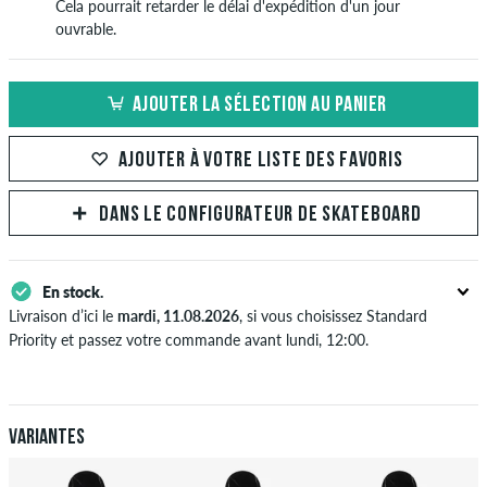
Cela pourrait retarder le délai d'expédition d'un jour
ouvrable.
AJOUTER LA SÉLECTION AU PANIER
AJOUTER À VOTRE LISTE DES FAVORIS
DANS LE CONFIGURATEUR DE SKATEBOARD
En stock.
Livraison d’ici le
mardi, 11.08.2026
, si vous choisissez Standard
Priority et passez votre commande avant lundi, 12:00.
S'applique seulement pour des méthodes de paiement instantané
comme une carte de crédit ou PayPal. Plus d'info sur
Expédition
&
Paiement
.
Variantes