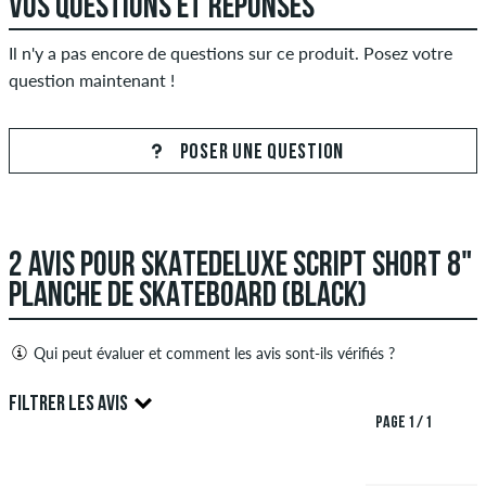
VOS QUESTIONS ET RÉPONSES
Il n'y a pas encore de questions sur ce produit. Posez votre
question maintenant !
POSER UNE QUESTION
2 AVIS POUR SKATEDELUXE SCRIPT SHORT 8"
PLANCHE DE SKATEBOARD (BLACK)
Qui peut évaluer et comment les avis sont-ils vérifiés ?
Seules les personnes ayant un compte client skatedeluxe
FILTRER LES AVIS
peuvent créer des avis. Ceux-ci seront publiés après notre
PAGE 1 / 1
examen. Nous publions des critiques positives et négatives.
5.0
Les avis avec un contenu insultant ou obscène et les avis qui