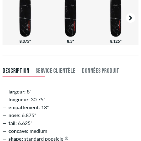
8.375"
8.5"
8.125"
DESCRIPTION
SERVICE CLIENTÈLE
DONNÉES PRODUIT
largeur:
8"
longueur:
30.75"
empattement:
13"
nose:
6.875"
tail:
6.625"
concave:
medium
shape:
standard popsicle