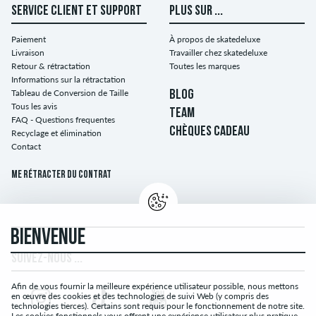
SERVICE CLIENT ET SUPPORT
PLUS SUR ...
Paiement
À propos de skatedeluxe
Livraison
Travailler chez skatedeluxe
Retour & rétractation
Toutes les marques
Informations sur la rétractation
Tableau de Conversion de Taille
BLOG
Tous les avis
TEAM
FAQ - Questions frequentes
CHÈQUES CADEAU
Recyclage et élimination
Contact
Me rétracter du contrat
BIENVENUE
SUIVEZ-NOUS ...
Afin de vous fournir la meilleure expérience utilisateur possible, nous mettons
en œuvre des cookies et des technologies de suivi Web (y compris des
technologies tierces). Certains sont requis pour le fonctionnement de notre site.
Les cookies fonctionnels vous offrent une expérience utilisateur plus pratique.