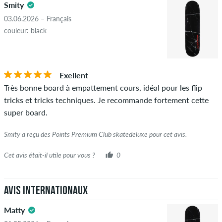
Smity
violent la loi applicable ou les droits d'auteur ainsi que
contenant du spam et de la publicité de tiers ne seront pas
03.06.2026 – Français
publiés. La note en étoiles d'un élément affiche la moyenne de
couleur: black
toutes les notes.
ÉTOILES
CLASSER PAR
Si l'avis provient d'une personne qui a effectivement acheté
Exellent
cet article, vous pouvez le voir grâce à l'encoche verte à côté
Très bonne board à empattement cours, idéal pour les flip
du nom avec les mots "achat vérifié". Pour ces personnes,
tricks et tricks techniques. Je recommande fortement cette
l'achat a été vérifié en fonction de leurs commandes. Pour les
super board.
avis sans encoche verte, nous ne pouvons pas garantir que la
personne possède réellement ou a possédé l'article.
Smity a reçu des Points Premium Club skatedeluxe pour cet avis.
Cet avis était-il utile pour vous ?
0
Avis internationaux
Matty