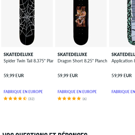
SKATEDELUXE
SKATEDELUXE
SKATEDEL
Spider Twin Tail 8.375" Planche de skateboard
Dragon Short 8.25" Planche de skateboar
Application 
59,99 EUR
59,99 EUR
59,99 EUR
FABRIQUÉ EN EUROPE
FABRIQUÉ EN EUROPE
FABRIQUÉ E
(32)
(6)