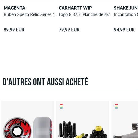
MAGENTA
CARHARTT WIP
SHAKE JUN
Ruben Spelta Relic Series 1992 Retro Shape 8.4" Planche de skateboar
Logo 8.375" Planche de skateboard
Incantation 
89,99 EUR
79,99 EUR
94,99 EUR
D'AUTRES ONT AUSSI ACHETÉ