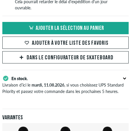
Cela pourrait retarder le délai d'expédition d'un jour
ouvrable.
AJOUTER LA SÉLECTION AU PANIER
AJOUTER À VOTRE LISTE DES FAVORIS
DANS LE CONFIGURATEUR DE SKATEBOARD
En stock.
Livraison d’ici le
mardi, 11.08.2026
, si vous choisissez UPS Standard
Priority et passez votre commande dans les prochaines 5 heures.
S'applique seulement pour des méthodes de paiement instantané
comme une carte de crédit ou PayPal. Plus d'info sur
Expédition
&
Paiement
.
Variantes