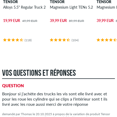
TENSOR
TENSOR
TENSOR
Alloys 5.5" Regular Truck 2 Pack 8.125"
Magnesium Light TENs 5.25" Low Truck 2
Magnesium Li
19,99 EUR
39,99 EUR
39,99 EUR
49,99 EUR
89,99 EUR
(118)
(104)
VOS QUESTIONS ET RÉPONSES
QUESTION
Bonjour si j'achète des trucks les vis sont elle livré avec et
pour les roue les cylindre qui se clips a l'intérieur sont t ils
livré avec les roue aussi merci de votre réponse
demandé par Thomas le 20.10.2025 à propos de la variation de produit Tensor