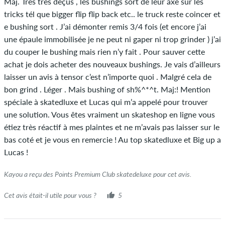
Maj. Très très déçus , les bushings sort de leur axe sur les
personne possède réellement ou a possédé l'article.
tricks tél que bigger flip flip back etc.. le truck reste coincer et
e bushing sort . J’ai démonter remis 3/4 fois (et encore j’ai
une épaule immobilisée je ne peut ni gaper ni trop grinder ) j’ai
du couper le bushing mais rien n’y fait . Pour sauver cette
achat je dois acheter des nouveaux bushings. Je vais d’ailleurs
laisser un avis à tensor c’est n’importe quoi . Malgré cela de
bon grind . Léger . Mais bushing of sh%^*^t. Maj:! Mention
spéciale à skatedluxe et Lucas qui m’a appelé pour trouver
une solution. Vous êtes vraiment un skateshop en ligne vous
étiez très réactif à mes plaintes et ne m’avais pas laisser sur le
bas coté et je vous en remercie ! Au top skatedluxe et Big up a
Lucas !
Kayou a reçu des Points Premium Club skatedeluxe pour cet avis.
Cet avis était-il utile pour vous ?
5