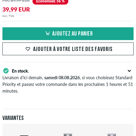
PVC 89,99 EUR
Économisez 56 %
39,99 EUR
incl. TVA
AJOUTEZ AU PANIER
AJOUTER À VOTRE LISTE DES FAVORIS
En stock.
Livraison d’ici demain,
samedi 08.08.2026
, si vous choisissez Standard
Priority et passez votre commande dans les prochaines 1 heures et 51
minutes.
S'applique seulement pour des méthodes de paiement instantané
comme une carte de crédit ou PayPal. Plus d'info sur
Expédition
&
Paiement
.
Variantes