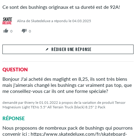
ENVOYER LA RÉPONSE
Ce sont des bushings originaux et sa dureté est de 92A!
Alina de Skatedeluxe a répondu le 04.03.2025
0
0
RÉDIGER UNE RÉPONSE
Votre réponse
QUESTION
Répondez à la question de Cécile ici
Bonjour J'ai acheté des maglight en 8,25, ils sont très biens
mais j'aimerais changé les bushings car vraiment pas top, que
me conseillez-vous car ils ont une forme spéciale?
demandé par thierry le 01.01.2022 à propos de la variation de produit Tensor
Magnesium Light TENs 5.5" All Terrain Truck (black) 8.25" 2 Pack
ENVOYER LA RÉPONSE
RÉPONSE
Nous proposons de nombreux pack de bushings qui pourrons
convenir ici : https://www.skatedeluxe.com/fr/skateboard-