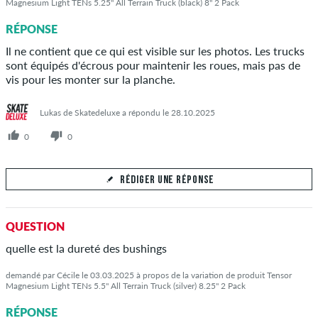
Magnesium Light TENs 5.25" All Terrain Truck (black) 8" 2 Pack
RÉPONSE
Il ne contient que ce qui est visible sur les photos. Les trucks
sont équipés d'écrous pour maintenir les roues, mais pas de
vis pour les monter sur la planche.
Lukas de Skatedeluxe a répondu le 28.10.2025
0
0
RÉDIGER UNE RÉPONSE
Votre réponse
QUESTION
Répondez à la question de Thomas ici
quelle est la dureté des bushings
demandé par Cécile le 03.03.2025 à propos de la variation de produit Tensor
Magnesium Light TENs 5.5" All Terrain Truck (silver) 8.25" 2 Pack
RÉPONSE