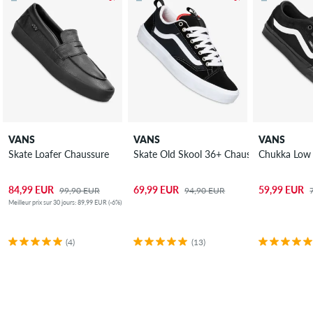
VANS
VANS
VANS
Skate Loafer Chaussure
Skate Old Skool 36+ Chaussure
Chukka Low 
84,99 EUR
69,99 EUR
59,99 EUR
99,90 EUR
94,90 EUR
Meilleur prix sur 30 jours: 89,99 EUR (-6%)
(4)
(13)