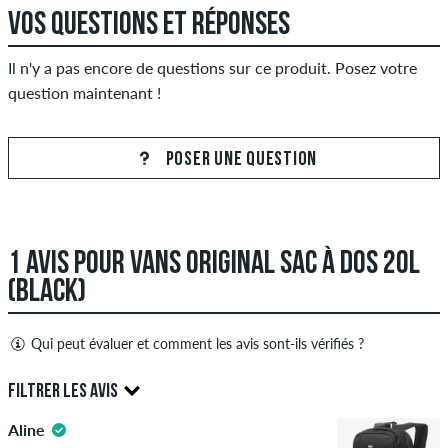
VOS QUESTIONS ET RÉPONSES
Il n'y a pas encore de questions sur ce produit. Posez votre
question maintenant !
POSER UNE QUESTION
1 AVIS POUR VANS ORIGINAL SAC À DOS 20L
(BLACK)
Qui peut évaluer et comment les avis sont-ils vérifiés ?
Seules les personnes ayant un compte client skatedeluxe
FILTRER LES AVIS
peuvent créer des avis. Ceux-ci seront publiés après notre
examen. Nous publions des critiques positives et négatives.
Aline