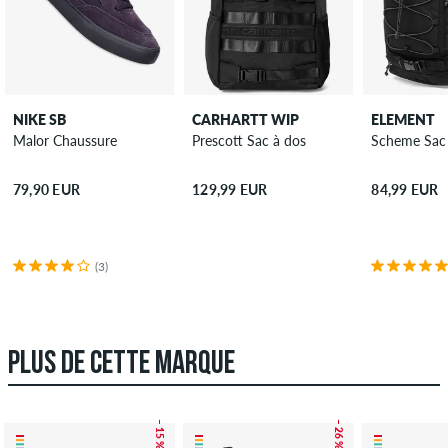
NIKE SB
CARHARTT WIP
ELEMENT
Malor Chaussure
Prescott Sac à dos
Scheme Sac
79,90 EUR
129,99 EUR
84,99 EUR
(3)
PLUS DE CETTE MARQUE
– 15 %
– 26 %