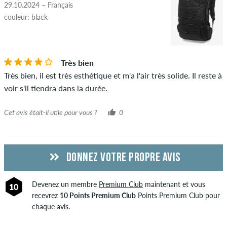
4.0
Les avis avec un contenu insultant ou obscène et les avis qui
29.10.2024 – Français
violent la loi applicable ou les droits d'auteur ainsi que
couleur: black
contenant du spam et de la publicité de tiers ne seront pas
publiés. La note en étoiles d'un élément affiche la moyenne de
toutes les notes.
ÉTOILES
CLASSER PAR
Très bien
Très bien, il est très esthétique et m'a l'air très solide. Il reste à
Si l'avis provient d'une personne qui a effectivement acheté
voir s'il tiendra dans la durée.
cet article, vous pouvez le voir grâce à l'encoche verte à côté
du nom avec les mots "achat vérifié". Pour ces personnes,
Cet avis était-il utile pour vous ?
0
l'achat a été vérifié en fonction de leurs commandes. Pour les
avis sans encoche verte, nous ne pouvons pas garantir que la
personne possède réellement ou a possédé l'article.
DONNEZ VOTRE PROPRE AVIS
Devenez un membre
Premium Club
maintenant et vous
10
recevrez
10 Points Premium Club
Points Premium Club pour
chaque avis.