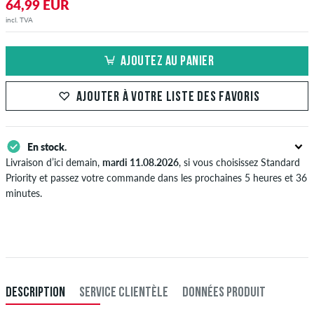
64,99 EUR
incl. TVA
AJOUTEZ AU PANIER
AJOUTER À VOTRE LISTE DES FAVORIS
En stock.
Livraison d’ici demain,
mardi 11.08.2026
, si vous choisissez Standard
Priority et passez votre commande dans les prochaines 5 heures et 36
minutes.
S'applique seulement pour des méthodes de paiement instantané
comme une carte de crédit ou PayPal. Plus d'info sur
Expédition
&
Paiement
.
DESCRIPTION
SERVICE CLIENTÈLE
DONNÉES PRODUIT