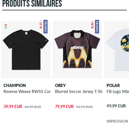
PRODUITS SIMILAIRES
– 11 %
– 16 %
PROMO
PROMO
CHAMPION
OBEY
POLAR
Reverse Weave RWSS Core T-Shirt
Blurred Soccer Jersey T-Shirt
Fill Logo Mä
49,99 EUR
39,99 EUR
79,99 EUR
44,99 EUR
94,99 EUR
IMPRESSION 