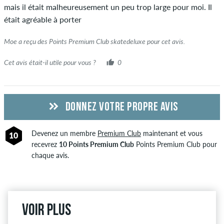
du nom avec les mots "achat vérifié". Pour ces personnes,
mais il était malheureusement un peu trop large pour moi. Il
l'achat a été vérifié en fonction de leurs commandes. Pour les
était agréable à porter
avis sans encoche verte, nous ne pouvons pas garantir que la
personne possède réellement ou a possédé l'article.
Moe a reçu des Points Premium Club skatedeluxe pour cet avis.
Cet avis était-il utile pour vous ?
0
DONNEZ VOTRE PROPRE AVIS
Devenez un membre
Premium Club
maintenant et vous
10
recevrez
10 Points Premium Club
Points Premium Club pour
chaque avis.
Voir plus