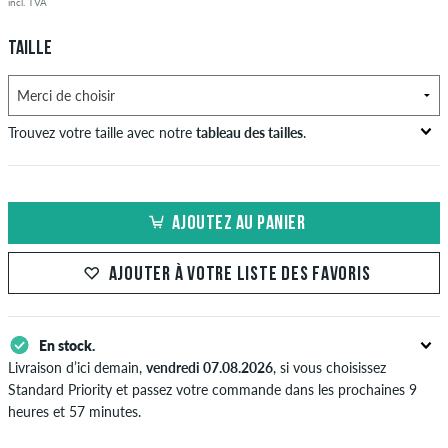
incl. TVA
TAILLE
Trouvez votre taille avec notre
tableau des tailles
.
Tour de poitrine
Taille en in
Hanches en
US
EU
en cm
cm
cm
AJOUTEZ AU PANIER
XS
42
82-87
69-74
82-87
AJOUTER À VOTRE LISTE DES FAVORIS
S
44/46
88-93
75-80
88-93
M
48
94-99
81-86
94-99
En stock.
L
50/52
100-106
87-93
100-106
Livraison d’ici demain,
vendredi 07.08.2026
, si vous choisissez
Standard Priority et passez votre commande dans les prochaines 9
XL
54
107-113
94-100
107-113
heures et 57 minutes.
S'applique seulement pour des méthodes de paiement instantané
XXL
56/58
114-120
101-107
114-120