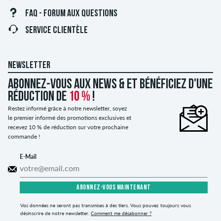
FAQ - FORUM AUX QUESTIONS
SERVICE CLIENTÈLE
NEWSLETTER
Abonnez-vous aux news & et bénéficiez d'une
réduction de
10 %
!
Restez informé grâce à notre newsletter, soyez
le premier informé des promotions exclusives et
recevez 10 % de réduction sur votre prochaine
commande !
E-Mail
ABONNEZ-VOUS MAINTENANT
Vos données ne seront pas transmises à des tiers. Vous pouvez toujours vous
désinscrire de notre newsletter.
Comment me désabonner ?