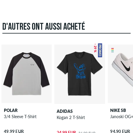
D'AUTRES ONT AUSSI ACHETÉ
– 29 %
PROMO
POLAR
NIKE SB
ADIDAS
3/4 Sleeve T-Shirt
Janoski OG+
Kogan 2 T-Shirt
49,99 EUR
94,90 EUR
24,99 EUR
34,99 EUR