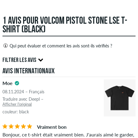
1 AVIS POUR VOLCOM PISTOL STONE LSE T-
SHIRT (BLACK)
Qui peut évaluer et comment les avis sont-ils vérifiés ?
Seules les personnes ayant un compte client skatedeluxe
FILTRER LES AVIS
peuvent créer des avis. Ceux-ci seront publiés après notre
Avis internationaux
examen. Nous publions des critiques positives et négatives.
5.0
Les avis avec un contenu insultant ou obscène et les avis qui
Moe
violent la loi applicable ou les droits d'auteur ainsi que
08.11.2024 – Français
contenant du spam et de la publicité de tiers ne seront pas
Traduire avec Deepl –
publiés. La note en étoiles d'un élément affiche la moyenne de
Afficher l'original
toutes les notes.
couleur: black
ÉTOILES
CLASSER PAR
Si l'avis provient d'une personne qui a effectivement acheté
Vraiment bon
cet article, vous pouvez le voir grâce à l'encoche verte à côté
Bonjour, ce t-shirt était vraiment bien. J'aurais aimé le garder,