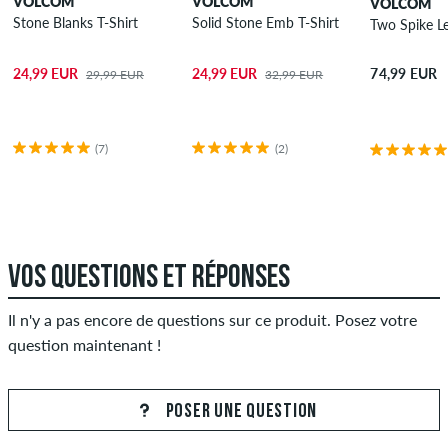
VOLCOM
VOLCOM
VOLCOM
Stone Blanks T-Shirt
Solid Stone Emb T-Shirt
Two Spike Le
24,99 EUR
24,99 EUR
74,99 EUR
29,99 EUR
32,99 EUR
(7)
(2)
VOS QUESTIONS ET RÉPONSES
Il n'y a pas encore de questions sur ce produit. Posez votre
question maintenant !
POSER UNE QUESTION