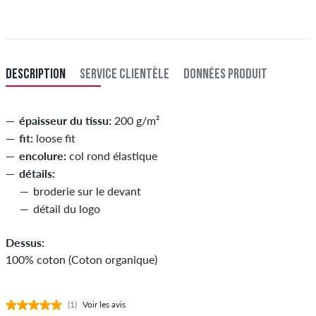
comme une carte de crédit ou PayPal. Plus d'info sur
Expédition
&
Paiement
.
XXXL
60
121-127
108-114
121-127
DESCRIPTION
SERVICE CLIENTÈLE
DONNÉES PRODUIT
épaisseur du tissu:
200 g/m²
fit:
loose fit
encolure:
col rond élastique
détails:
broderie sur le devant
détail du logo
Dessus:
100% coton (Coton organique)
(1)
Voir les avis