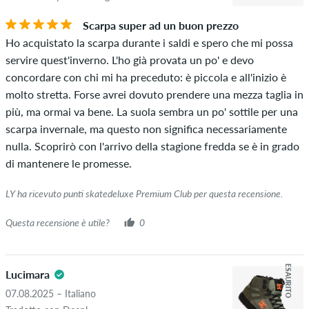
acquistato questo articolo, puoi vederlo dal segno di spunta
Scarpa super ad un buon prezzo
verde accanto al nome con le parole "acquisto verificato". Per
Ho acquistato la scarpa durante i saldi e spero che mi possa
queste persone, l'acquisto è stato verificato in base ai loro
servire quest'inverno. L'ho già provata un po' e devo
ordini. Per le recensioni senza un segno di spunta verde, non
concordare con chi mi ha preceduto: è piccola e all'inizio è
possiamo garantire che la persona possieda o abbia
molto stretta. Forse avrei dovuto prendere una mezza taglia in
effettivamente posseduto l'articolo.
più, ma ormai va bene. La suola sembra un po' sottile per una
scarpa invernale, ma questo non significa necessariamente
nulla. Scoprirò con l'arrivo della stagione fredda se è in grado
di mantenere le promesse.
LY ha ricevuto punti skatedeluxe Premium Club per questa recensione.
Questa recensione è utile?
0
ESAURITO
Lucimara
07.08.2025 – Italiano