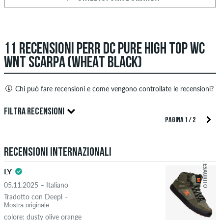
11 RECENSIONI PERR DC PURE HIGH TOP WC
WNT SCARPA (WHEAT BLACK)
Chi può fare recensioni e come vengono controllate le recensioni?
Solo le persone con un account cliente skatedeluxe possono
FILTRA RECENSIONI
creare recensioni. Saranno pubblicati dopo il nostro
PAGINA 1 / 2
controllo. Pubblichiamo recensioni sia positive che negative.
5.0
Le recensioni con contenuti offensivi o osceni e le recensioni
Recensioni internazionali
che violano la legge applicabile o i diritti d'autore, nonché
contenenti spam e pubblicità di terze parti non verranno
ESAURITO
LY
pubblicate. La valutazione a stelle di un elemento mostra la
05.11.2025 – Italiano
media di tutte le valutazioni.
STELLE
ORDINARE PER
Tradotto con Deepl –
Mostra originale
Se la recensione è di una persona che ha effettivamente
colore: dusty olive orange