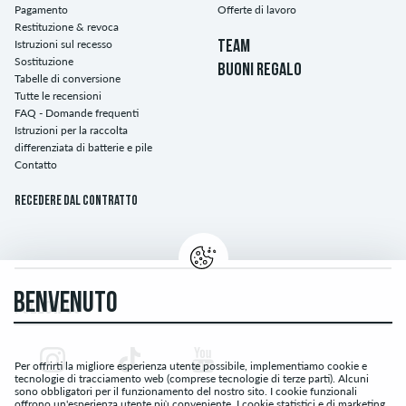
Pagamento
Offerte di lavoro
Restituzione & revoca
Istruzioni sul recesso
TEAM
Sostituzione
BUONI REGALO
Tabelle di conversione
Tutte le recensioni
FAQ - Domande frequenti
Istruzioni per la raccolta
differenziata di batterie e pile
Contatto
Recedere dal contratto
BENVENUTO
FOLLOW US
Per offrirti la migliore esperienza utente possibile, implementiamo cookie e
tecnologie di tracciamento web (comprese tecnologie di terze parti). Alcuni
sono obbligatori per il funzionamento del nostro sito. I cookie funzionali
offrono un'esperienza utente più conveniente. I cookie statistici e di marketing