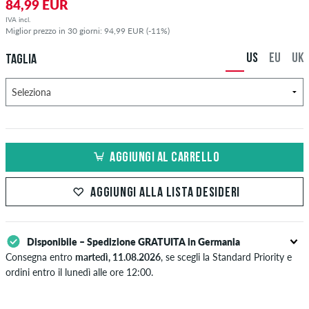
84,99 EUR
IVA incl.
Miglior prezzo in 30 giorni: 94,99 EUR (-11%)
US
EU
UK
TAGLIA
AGGIUNGI AL CARRELLO
AGGIUNGI ALLA LISTA DESIDERI
Disponibile – Spedizione GRATUITA in Germania
Consegna entro
martedì, 11.08.2026
, se scegli la Standard Priority e
ordini entro il lunedì alle ore 12:00.
Valido solo per pagamenti immediati come carta di credito o PayPal.
Ulteriori informazioni su
Spedizione
&
Pagamento
.