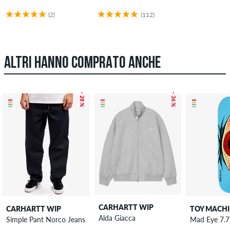
(2)
(112)
ALTRI HANNO COMPRATO ANCHE
– 28 %
– 36 %
CARHARTT WIP
CARHARTT WIP
TOY MACH
Alda Giacca
Simple Pant Norco Jeans
Mad Eye 7.7