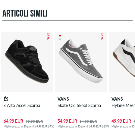
ARTICOLI SIMILI
– 35 %
– 35 %
ÉS
VANS
VANS
x Arto Accel Scarpa
Skate Old Skool Scarpa
Hylane Mesh
64,99 EUR
54,99 EUR
49,99 EUR
99,90 EUR
84,90 EUR
Miglior prezzo in 30 giorni: 69,99 EUR (-7%)
Miglior prezzo in 30 giorni: 64,99 EUR (-15%)
Miglior prezzo in 30