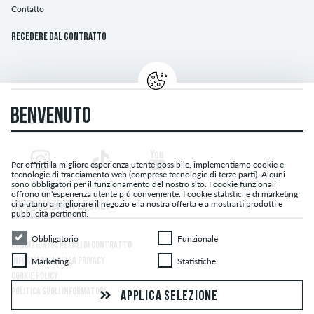
Contatto
Recedere dal contratto
BENVENUTO
FOLLOW US
Per offrirti la migliore esperienza utente possibile, implementiamo cookie e
tecnologie di tracciamento web (comprese tecnologie di terze parti). Alcuni
sono obbligatori per il funzionamento del nostro sito. I cookie funzionali
offrono un'esperienza utente più conveniente. I cookie statistici e di marketing
ci aiutano a migliorare il negozio e la nostra offerta e a mostrarti prodotti e
INFORMAZIONI LEGALI
pubblicità pertinenti.
Obbligatorio
Funzionale
Obbligatorio
Funzionale
CONDIZIONI GENERALI DI CONTRATTO
Marketing
Statistiche
Marketing
Statistiche
INFORMATIVA SULLA PRIVACY
COOKIE POLICY
POLITICA SUGLI INFORMATORI
APPLICA SELEZIONE