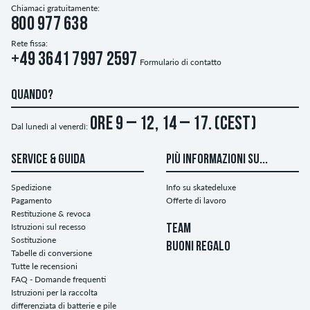
Chiamaci gratuitamente:
800 977 638
Rete fissa:
+49 3641 7997 2597
Formulario di contatto
QUANDO?
ore 9 – 12, 14 – 17. (CEST)
Dal lunedì al venerdì:
SERVICE & GUIDA
PIÙ INFORMAZIONI SU...
Spedizione
Info su skatedeluxe
Pagamento
Offerte di lavoro
Restituzione & revoca
Istruzioni sul recesso
TEAM
Sostituzione
BUONI REGALO
Tabelle di conversione
Tutte le recensioni
FAQ - Domande frequenti
Istruzioni per la raccolta
differenziata di batterie e pile