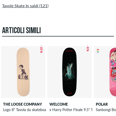
Tavole Skate In saldi (121)
ARTICOLI SIMILI
– 23 %
– 8 %
THE LOOSE COMPANY
WELCOME
POLAR
Logo 8" Tavola da skateboard
x Harry Potter Finale 9.5" Tavola da skat
Sanbongi Bo