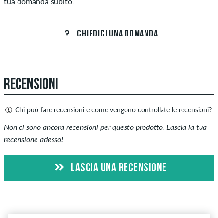
tua domanda subito!
CHIEDICI UNA DOMANDA
RECENSIONI
Chi può fare recensioni e come vengono controllate le recensioni?
Solo le persone con un account cliente skatedeluxe possono
Non ci sono ancora recensioni per questo prodotto. Lascia la tua
creare recensioni. Saranno pubblicati dopo il nostro
recensione adesso!
controllo. Pubblichiamo recensioni sia positive che negative.
Le recensioni con contenuti offensivi o osceni e le recensioni
LASCIA UNA RECENSIONE
che violano la legge applicabile o i diritti d'autore, nonché
contenenti spam e pubblicità di terze parti non verranno
pubblicate. La valutazione a stelle di un elemento mostra la
media di tutte le valutazioni.