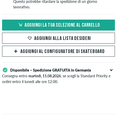
Questo potrebbe ritardare la spedizione di un giorno
lavorativo.
AGGIUNGI LA TUA SELEZIONE AL CARRELLO
AGGIUNGI ALLA LISTA DESIDERI
AGGIUNGI AL CONFIGURATORE DI SKATEBOARD
Disponibile – Spedizione GRATUITA in Germania
Consegna entro
martedì, 11.08.2026
, se scegli la Standard Priority e
ordini entro il lunedì alle ore 12:00.
Valido solo per pagamenti immediati come carta di credito o PayPal.
Ulteriori informazioni su
Spedizione
&
Pagamento
.