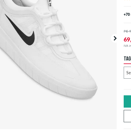
+70
PE 
69
IVA in
TAG