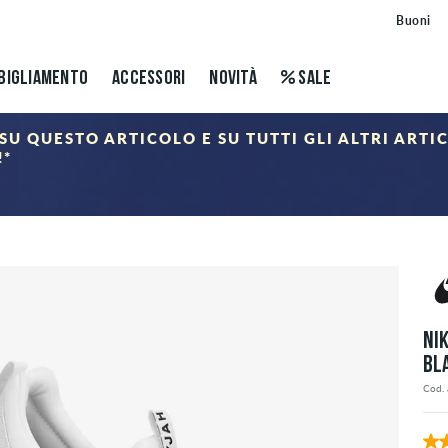
Buoni
BIGLIAMENTO
ACCESSORI
NOVITÀ
SALE
SU QUESTO ARTICOLO E SU TUTTI GLI ALTRI ARTI
!*
ALE
nel carrello dopo aver inserito il codice sconto. Gli sconti si applicano solo agli articoli della categ
NI
BL
Cod. 