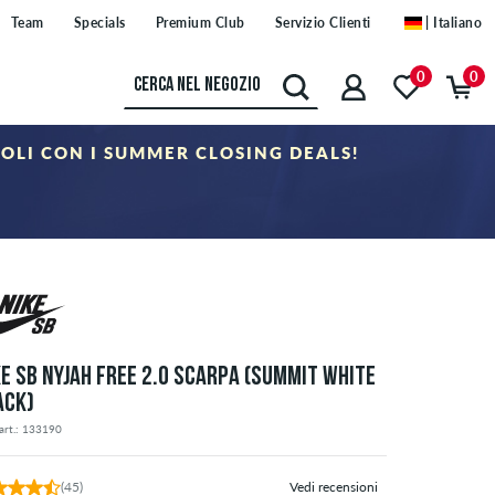
Team
Specials
Premium Club
Servizio Clienti
| Italiano
0
0
COLI CON I SUMMER CLOSING DEALS!
oria "Sale". Il buono non è cumulabile con altri buoni sconto.
KE SB NYJAH FREE 2.0 SCARPA (SUMMIT WHITE
ACK)
art.: 133190
(45)
Vedi recensioni