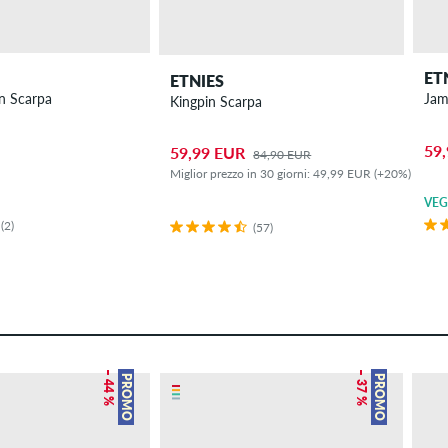
ET
ETNIES
in Scarpa
Jam
Kingpin Scarpa
59
59,99 EUR
84,90 EUR
Miglior prezzo in 30 giorni: 49,99 EUR (+20%)
VE
(2)
(57)
– 44 %
– 37 %
PROMO
PROMO