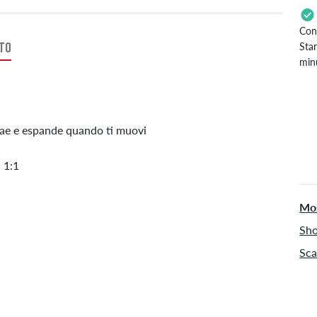
Con
Stan
TTO
minu
Val
PayP
rae e espande quando ti muovi
 1:1
Mos
Sho
Sca