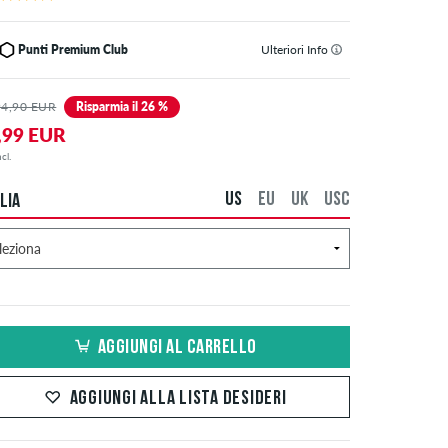
Punti Premium Club
Ulteriori Info
94,90 EUR
Risparmia il 26 %
,99 EUR
cl.
US
EU
UK
USC
LIA
AGGIUNGI AL CARRELLO
AGGIUNGI ALLA LISTA DESIDERI