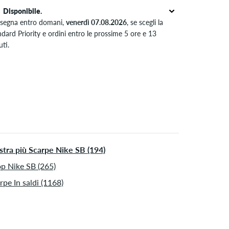
Disponibile.
segna entro domani,
venerdì 07.08.2026
, se scegli la
dard Priority e ordini entro le prossime 5 ore e 13
ti.
ido solo per pagamenti immediati come carta di credito o
al. Ulteriori informazioni su
Spedizione
&
Pagamento
.
tra più Scarpe Nike SB (194)
p Nike SB (265)
rpe In saldi (1168)