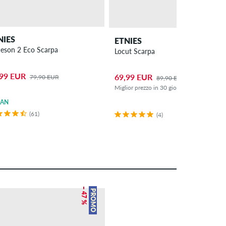
NIES
ETNIES
eson 2 Eco Scarpa
Locut Scarpa
,99 EUR
69,99 EUR
79,90 EUR
89,90 EUR
Miglior prezzo in 30 giorni: 74,99 EUR (-7
GAN
(61)
(4)
– 47 %
PROMO