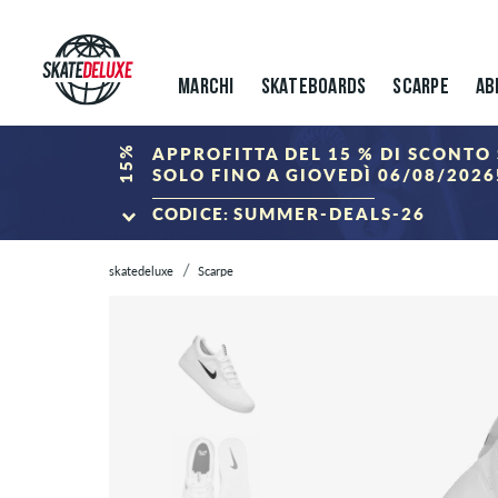
MARCHI
SKATEBOARDS
SCARPE
AB
15%
APPROFITTA DEL 15 % DI SCONTO 
SOLO FINO A GIOVEDÌ 06/08/2026
CODICE:
SUMMER-DEALS-26
ALLA SUMMER S
skatedeluxe
Scarpe
*Valido solo fino al 06.08.2026, 23:59 (CEST)! Lo sconto verrà detratto 