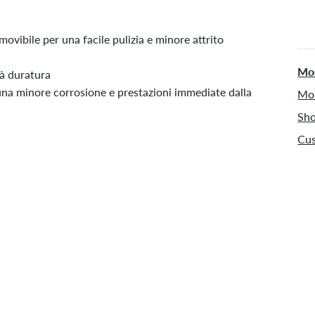
ovibile per una facile pulizia e minore attrito
Mos
tà duratura
 una minore corrosione e prestazioni immediate dalla
Mos
Sho
Cus