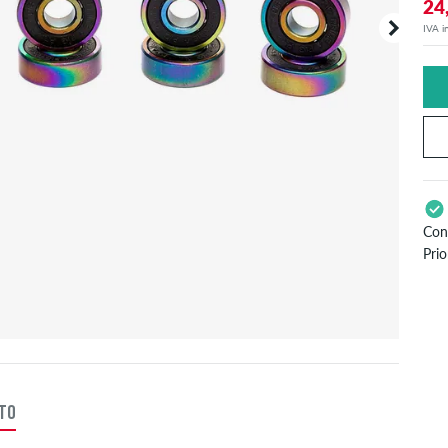
24
IVA in
Con
Prio
Val
PayP
TTO