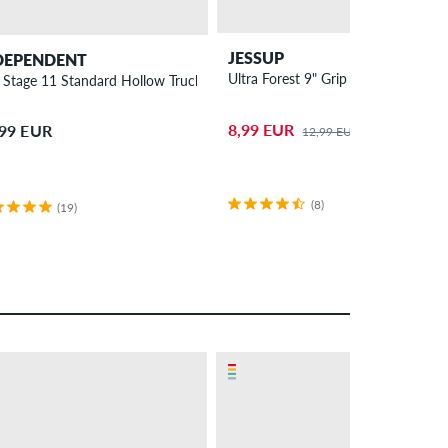
JESSUP
DEPENDENT
Ultra Forest 9" Grip adesivo
 Stage 11 Standard Hollow Truck 8"
8,99 EUR
,99 EUR
12,99 EUR
(8)
(19)
– 13 %