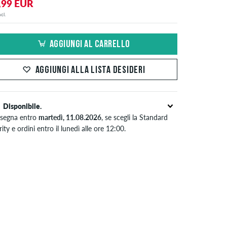
,99 EUR
cl.
AGGIUNGI AL CARRELLO
AGGIUNGI ALLA LISTA DESIDERI
Disponibile.
segna entro
martedì, 11.08.2026
, se scegli la Standard
rity e ordini entro il lunedì alle ore 12:00.
ido solo per pagamenti immediati come carta di credito o
al. Ulteriori informazioni su
Spedizione
&
Pagamento
.