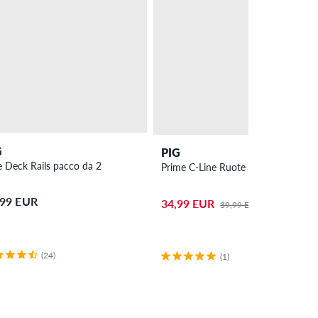
G
PIG
e Deck Rails pacco da 2
Prime C-Line Ruote 53mm 101A pa
,99 EUR
34,99 EUR
39,99 EUR
(24)
(1)