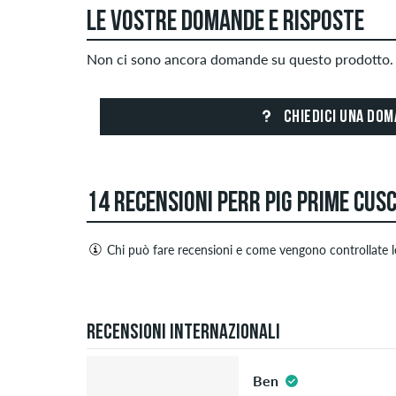
LE VOSTRE DOMANDE E RISPOSTE
Non ci sono ancora domande su questo prodotto. 
CHIEDICI UNA DO
14 RECENSIONI PERR PIG PRIME CUSC
Chi può fare recensioni e come vengono controllate l
Solo le persone con un account cliente skatedelux
negative. Le recensioni con contenuti offensivi o o
4.5
terze parti non verranno pubblicate. La valutazione
Recensioni internazionali
Se la recensione è di una persona che ha effettiv
Ben
verificato". Per queste persone, l'acquisto è stato