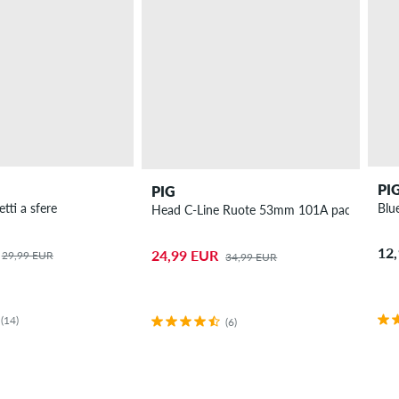
PI
PIG
tti a sfere
Blu
Head C-Line Ruote 53mm 101A pacco da 4
12
24,99 EUR
29,99 EUR
34,99 EUR
(14)
(6)