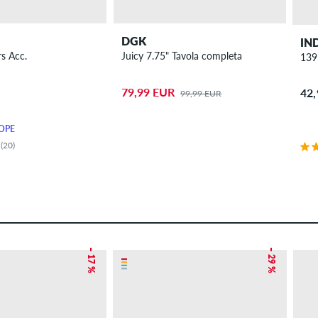
DGK
IN
rs Acc.
Juicy 7.75" Tavola completa
139
79,99 EUR
42
99,99 EUR
OPE
(20)
– 17 %
– 29 %