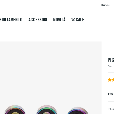
Buoni
BIGLIAMENTO
ACCESSORI
NOVITÀ
SALE
PI
Cod. 
+25
PE 