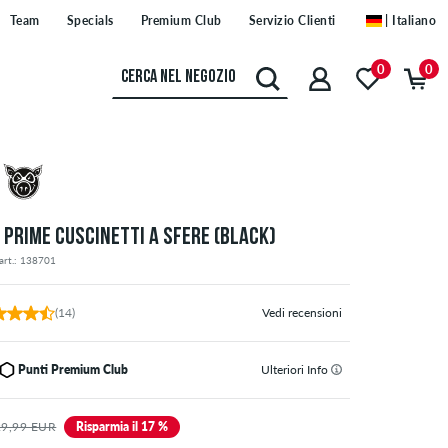
Team
Specials
Premium Club
Servizio Clienti
| Italiano
0
0
G PRIME CUSCINETTI A SFERE (BLACK)
art.: 138701
(14)
Vedi recensioni
Punti Premium Club
Ulteriori Info
29,99 EUR
Risparmia il 17 %