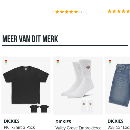
(255)
MEER VAN DIT MERK
DICKIES
DICKIES
DICKIES
PK T-Shirt 3 Pack
958 13" Loo
Valley Grove Embroidered Sokken 3 Pack