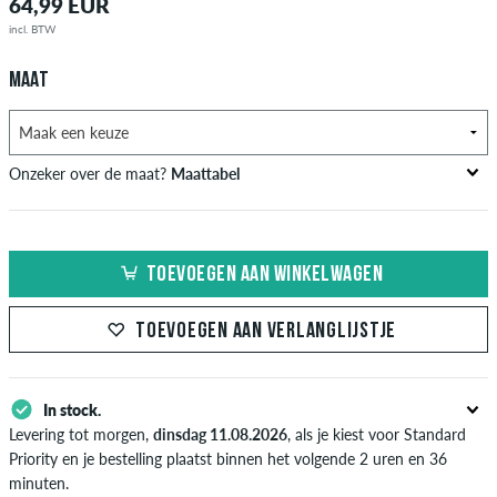
64,99 EUR
incl. BTW
MAAT
Onzeker over de maat?
Maattabel
US
Inch-Breedte (W)
Taille Omtrek in cm
TOEVOEGEN AAN WINKELWAGEN
XXS
26-27
66-69
XS
28-29
71-73,5
TOEVOEGEN AAN VERLANGLIJSTJE
S
30-31
76-78,5
In stock.
M
32-33
81-83,5
Levering tot morgen,
dinsdag 11.08.2026
, als je kiest voor Standard
L
34
86
Priority en je bestelling plaatst binnen het volgende 2 uren en 36
minuten.
XL
36-38
91-96,5