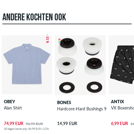
ANDERE KOCHTEN OOK
– 21 %
OBEY
ANTIX
BONES
Alan Shirt
VX Boxersho
Hardcore-Hard Bushings 96A
74,99 EUR
6,99 EUR
14,99 EUR
94,99 EUR
1
30 dagen beste prijs: 84,99 EUR (-12%)