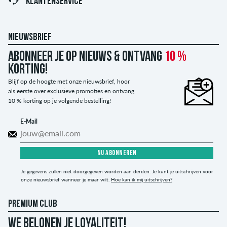
KLANTENSERVICE
NIEUWSBRIEF
Abonneer je op nieuws & ontvang
10 %
korting!
Blijf op de hoogte met onze nieuwsbrief, hoor
als eerste over exclusieve promoties en ontvang
10 % korting op je volgende bestelling!
E-Mail
NU ABONNEREN
Je gegevens zullen niet doorgegeven worden aan derden. Je kunt je uitschrijven voor
onze nieuwsbrief wanneer je maar wilt.
Hoe kan ik mij uitschrijven?
PREMIUM CLUB
WE BELONEN JE LOYALITEIT!