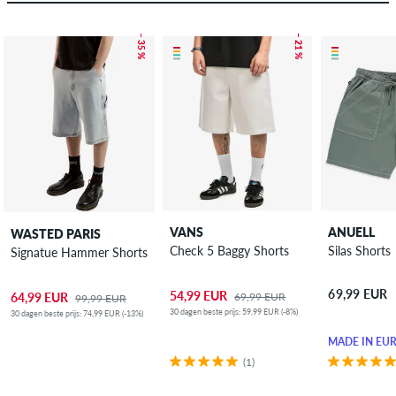
– 35 %
– 21 %
VANS
ANUELL
WASTED PARIS
Check 5 Baggy Shorts
Silas Shorts
Signatue Hammer Shorts
69,99 EUR
54,99 EUR
69,99 EUR
64,99 EUR
99,99 EUR
30 dagen beste prijs: 59,99 EUR (-8%)
30 dagen beste prijs: 74,99 EUR (-13%)
MADE IN EU
(1)